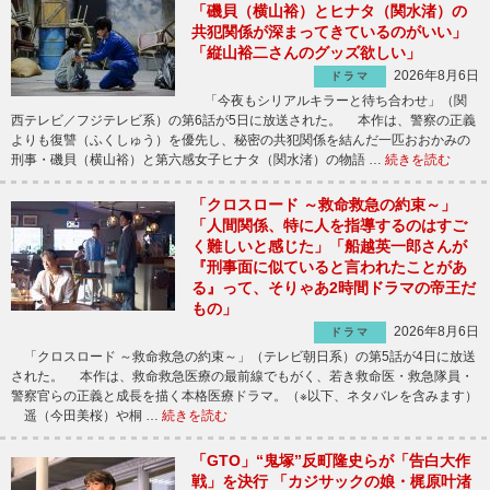
「磯貝（横山裕）とヒナタ（関水渚）の
共犯関係が深まってきているのがいい」
「縦山裕二さんのグッズ欲しい」
2026年8月6日
ドラマ
「今夜もシリアルキラーと待ち合わせ」（関
西テレビ／フジテレビ系）の第6話が5日に放送された。 本作は、警察の正義
よりも復讐（ふくしゅう）を優先し、秘密の共犯関係を結んだ一匹おおかみの
刑事・磯貝（横山裕）と第六感女子ヒナタ（関水渚）の物語 …
続きを読む
「クロスロード ～救命救急の約束～」
「人間関係、特に人を指導するのはすご
く難しいと感じた」「船越英一郎さんが
『刑事面に似ていると言われたことがあ
る』って、そりゃあ2時間ドラマの帝王だ
もの」
2026年8月6日
ドラマ
「クロスロード ～救命救急の約束～」（テレビ朝日系）の第5話が4日に放送
された。 本作は、救命救急医療の最前線でもがく、若き救命医・救急隊員・
警察官らの正義と成長を描く本格医療ドラマ。（※以下、ネタバレを含みます）
遥（今田美桜）や桐 …
続きを読む
「GTO」“鬼塚”反町隆史らが「告白大作
戦」を決行 「カジサックの娘・梶原叶渚