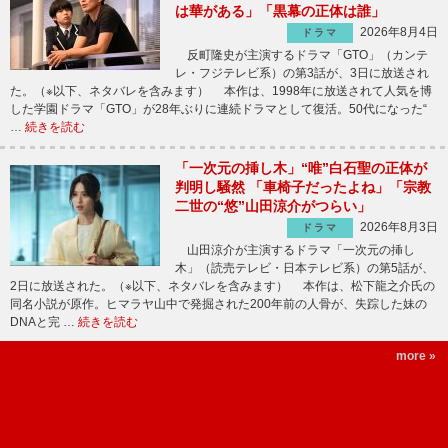
は華がある」「黒幕の正体は誰」
2026年8月4日
ドラマ
反町隆史が主演するドラマ「GTO」（カンテ
レ・フジテレビ系）の第3話が、3日に放送され
た。（※以下、ネタバレを含みます） 本作は、1998年に放送されて人気を博
した学園ドラマ「GTO」が28年ぶりに連続ドラマとして復活。50代になった“
…
続きを読む
「一次元の挿し木」“唯”白石聖の正体が
判明し騒然 「車椅子だったよね」「宗教
二世の“悠”山田涼介がつらい」
2026年8月3日
ドラマ
山田涼介が主演するドラマ「一次元の挿し
木」（読売テレビ・日本テレビ系）の第5話が、
2日に放送された。（※以下、ネタバレを含みます） 本作は、松下龍之介氏の
同名小説が原作。ヒマラヤ山中で発掘された200年前の人骨が、失踪した妹の
DNAと完 …
続きを読む
more »