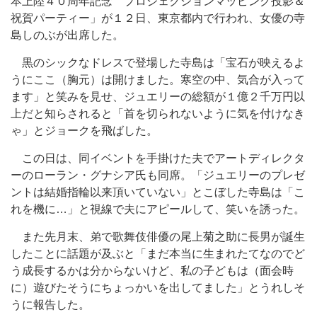
本上陸４０周年記念 プロジェクションマッピング投影＆
祝賀パーティー」が１２日、東京都内で行われ、女優の寺
島しのぶが出席した。
黒のシックなドレスで登場した寺島は「宝石が映えるよ
うにここ（胸元）は開けました。寒空の中、気合が入って
ます」と笑みを見せ、ジュエリーの総額が１億２千万円以
上だと知らされると「首を切られないように気を付けなき
ゃ」とジョークを飛ばした。
この日は、同イベントを手掛けた夫でアートディレクタ
ーのローラン・グナシア氏も同席。「ジュエリーのプレゼ
ントは結婚指輪以来頂いていない」とこぼした寺島は「こ
れを機に…」と視線で夫にアピールして、笑いを誘った。
また先月末、弟で歌舞伎俳優の尾上菊之助に長男が誕生
したことに話題が及ぶと「まだ本当に生まれたてなのでど
う成長するかは分からないけど、私の子どもは（面会時
に）遊びたそうにちょっかいを出してました」とうれしそ
うに報告した。