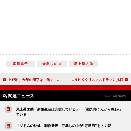
富司純子
寺島しのぶ
尾上菊之助
上戸彩、今年の漢字は「働」 「とっても充実した１年でした」
ももクロ・百田「去年の紅白は覚えていない」 ＮＨＫクリスマスドラマに挑戦
関連ニュース
RELATED NEWS
尾上菊之助「新婚生活は充実している」 「勘九郎くんから教わっ
ている」
「ソドムの林檎」制作発表 寺島しのぶが“寺島節”をさく裂