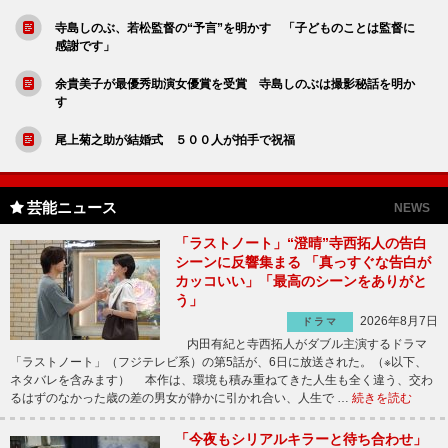
寺島しのぶ、若松監督の“予言”を明かす 「子どものことは監督に
感謝です」
余貴美子が最優秀助演女優賞を受賞 寺島しのぶは撮影秘話を明か
す
尾上菊之助が結婚式 ５００人が拍手で祝福
芸能ニュース
NEWS
「ラストノート」“澄晴”寺西拓人の告白
シーンに反響集まる 「真っすぐな告白が
カッコいい」「最高のシーンをありがと
う」
2026年8月7日
ドラマ
内田有紀と寺西拓人がダブル主演するドラマ
「ラストノート」（フジテレビ系）の第5話が、6日に放送された。（※以下、
ネタバレを含みます） 本作は、環境も積み重ねてきた人生も全く違う、交わ
るはずのなかった歳の差の男女が静かに引かれ合い、人生で …
続きを読む
「今夜もシリアルキラーと待ち合わせ」