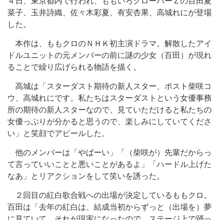
４日、東京都内で行われ、ももいろクローバーＺの百田夏
菜子、玉井詩織、佐々木彩夏、有安杏果、高城れにが登場
した。
本作は、ももクロのＮＨＫ初主演ドラマ。解散したアイ
ドルユニットの元メンバーの前に謎の少女（百田）が現れ
ることで繰り広げられる物語を描く。
高城は「スターダスト期待の新人スター、ポスト柴咲コ
ウ、高城れにです。私たちはスターダストという女優事務
所の期待の新人スターなので、見ていただけると私たちの
女優っぷりが分かると思うので、楽しみにしていてくださ
い」と笑顔でアピールした。
他のメンバーは「やばーい」「（柴咲が）先輩だからっ
て言っていいことと悪いことがあるよ」「ハードル上げた
なあ」とリアクションをして笑いを誘った。
２回目の紅白歌合戦への出場が決定しているももクロ。
百田は「去年の紅白は、結成当初からずっと（出場を）夢
に見ていて、それが現実になったので、ステージ上で踊っ