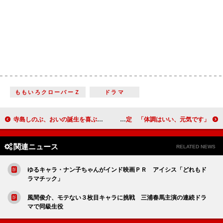
ももいろクローバーＺ
ドラマ
寺島しのぶ、おいの誕生を喜ぶ 「いい役者になれるかは本人次第」
加藤茶、ネット上のうわさを否定 「体調はいい、元気です」
関連ニュース
RELATED NEWS
ゆるキャラ・ナン子ちゃんがインド映画ＰＲ アイシス「どれもド
ラマチック」
風間俊介、モテない３枚目キャラに挑戦 三浦春馬主演の連続ドラ
マで同級生役