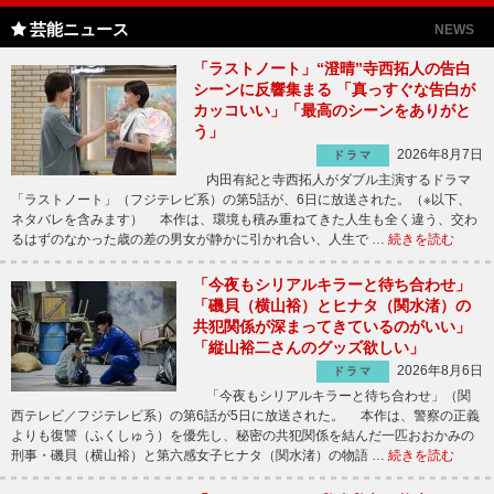
芸能ニュース
NEWS
「ラストノート」“澄晴”寺西拓人の告白
シーンに反響集まる 「真っすぐな告白が
カッコいい」「最高のシーンをありがと
う」
2026年8月7日
ドラマ
内田有紀と寺西拓人がダブル主演するドラマ
「ラストノート」（フジテレビ系）の第5話が、6日に放送された。（※以下、
ネタバレを含みます） 本作は、環境も積み重ねてきた人生も全く違う、交わ
るはずのなかった歳の差の男女が静かに引かれ合い、人生で …
続きを読む
「今夜もシリアルキラーと待ち合わせ」
「磯貝（横山裕）とヒナタ（関水渚）の
共犯関係が深まってきているのがいい」
「縦山裕二さんのグッズ欲しい」
2026年8月6日
ドラマ
「今夜もシリアルキラーと待ち合わせ」（関
西テレビ／フジテレビ系）の第6話が5日に放送された。 本作は、警察の正義
よりも復讐（ふくしゅう）を優先し、秘密の共犯関係を結んだ一匹おおかみの
刑事・磯貝（横山裕）と第六感女子ヒナタ（関水渚）の物語 …
続きを読む