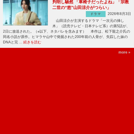
判明し騒然 「車椅子だったよね」「宗教
二世の“悠”山田涼介がつらい」
2026年8月3日
ドラマ
山田涼介が主演するドラマ「一次元の挿し
木」（読売テレビ・日本テレビ系）の第5話が、
2日に放送された。（※以下、ネタバレを含みます） 本作は、松下龍之介氏の
同名小説が原作。ヒマラヤ山中で発掘された200年前の人骨が、失踪した妹の
DNAと完 …
続きを読む
more »