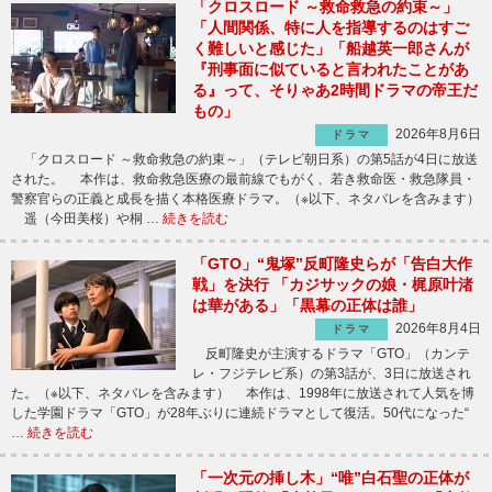
「クロスロード ～救命救急の約束～」
「人間関係、特に人を指導するのはすご
く難しいと感じた」「船越英一郎さんが
『刑事面に似ていると言われたことがあ
る』って、そりゃあ2時間ドラマの帝王だ
もの」
2026年8月6日
ドラマ
「クロスロード ～救命救急の約束～」（テレビ朝日系）の第5話が4日に放送
された。 本作は、救命救急医療の最前線でもがく、若き救命医・救急隊員・
警察官らの正義と成長を描く本格医療ドラマ。（※以下、ネタバレを含みます）
遥（今田美桜）や桐 …
続きを読む
「GTO」“鬼塚”反町隆史らが「告白大作
戦」を決行 「カジサックの娘・梶原叶渚
は華がある」「黒幕の正体は誰」
2026年8月4日
ドラマ
反町隆史が主演するドラマ「GTO」（カンテ
レ・フジテレビ系）の第3話が、3日に放送され
た。（※以下、ネタバレを含みます） 本作は、1998年に放送されて人気を博
した学園ドラマ「GTO」が28年ぶりに連続ドラマとして復活。50代になった“
…
続きを読む
「一次元の挿し木」“唯”白石聖の正体が