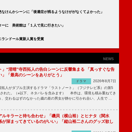
絶なけんかシーンに「後遺症が残るようなけががなくてよかった」
ターに 美術館は「１人で見に行きたい」
エランドール賞新人賞を受賞
NEWS
ト」“澄晴”寺西拓人の告白シーンに反響集まる 「真っすぐな告
い」「最高のシーンをありがとう」
2026年8月7日
ドラマ
拓人がダブル主演するドラマ「ラストノート」（フジテレビ系）の第5
送された。（※以下、ネタバレを含みます） 本作は、環境も積み重ねてき
う、交わるはずのなかった歳の差の男女が静かに引かれ合い、人生で …
アルキラーと待ち合わせ」「磯貝（横山裕）とヒナタ（関水
係が深まってきているのがいい」「縦山裕二さんのグッズ欲し