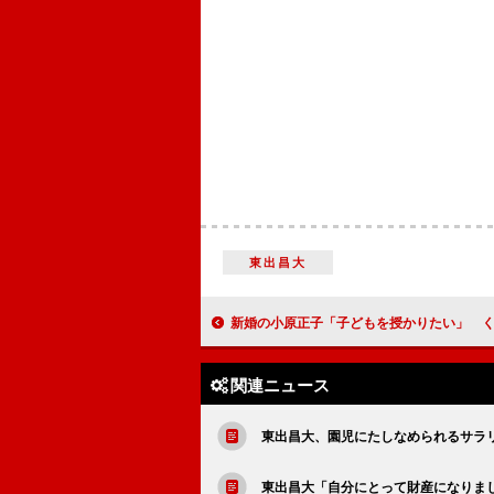
東出昌大
新婚の小原正子「子どもを授かりたい」 くわばたも「いい旦那さんに出会
関連ニュース
東出昌大、園児にたしなめられるサラ
東出昌大「自分にとって財産になりま