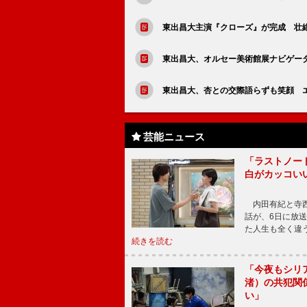
東出昌大主演『クローズ』が完成 壮
東出昌大、オルセー美術館展ナビゲー
東出昌大、杏との交際語らずも笑顔 
芸能ニュース
「ラストノー
白がカッコい
内田有紀と寺西
話が、6日に放
た人生も全く違
続きを読む
「今夜もシリ
渚）の共犯関
い」