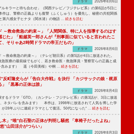
2026年8月6日
ドラマ
ルキラーと待ち合わせ」（関西テレビ／フジテレビ系）の第6話が5日に
本作は、警察の正義よりも復讐（ふくしゅう）を優先し、秘密の共犯関係
と第六感女子ヒナタ（関水渚）の物語 …
続きを読む
ド ～救命救急の約束～」「人間関係、特に人を指導するのはす
感じた」「船越英一郎さんが『刑事面に似ていると言われたこ
て、そりゃあ2時間ドラマの帝王だもの」
2026年8月6日
ドラマ
 ～救命救急の約束～」（テレビ朝日系）の第5話が4日に放送された。
急医療の最前線でもがく、若き救命医・救急隊員・警察官らの正義と成
を含みます） 遥（今田美桜）や桐 …
続きを読む
鬼塚”反町隆史らが「告白大作戦」を決行 「カジサックの娘・梶原
る」「黒幕の正体は誰」
2026年8月4日
ドラマ
するドラマ「GTO」（カンテレ・フジテレビ系）の第3話が、3日に放送
下、ネタバレを含みます） 本作は、1998年に放送されて人気を博した学
」が28年ぶりに連続ドラマとして復活。50代になった“ …
続きを読む
し木」“唯”白石聖の正体が判明し騒然 「車椅子だったよね」
“悠”山田涼介がつらい」
2026年8月3日
ドラマ