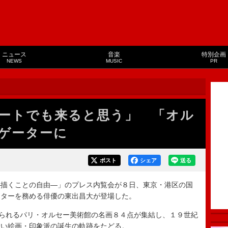
ニュース
音楽
特別企画
NEWS
MUSIC
PR
ートでも来ると思う」 「オル
ゲーターに
ポスト
シェア
送る
描くことの自由―」のプレス内覧会が８日、東京・港区の国
ーターを務める俳優の東出昌大が登場した。
られるパリ・オルセー美術館の名画８４点が集結し、１９世紀
しい絵画・印象派の誕生の軌跡をたどる。