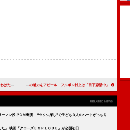
った」と祝福
ピース綾部ら茨城県出身芸人が地元の魅力をアピール フルポン村上は「目下恋活中」
RELATED NEWS
リーマン役でＣＭ出演 “ツクシ探し”で子ども３人のハートがっちり
した」 映画『クローズＥＸＰＬＯＤＥ』が公開初日