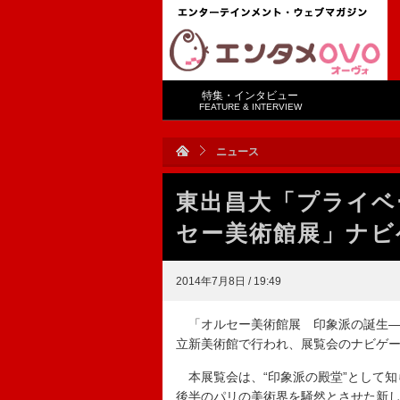
特集・インタビュー
FEATURE & INTERVIEW
ニュース
東出昌大「プライベ
セー美術館展」ナビ
2014年7月8日 / 19:49
「オルセー美術館展 印象派の誕生―
立新美術館で行われ、展覧会のナビゲ
本展覧会は、“印象派の殿堂”として知
後半のパリの美術界を騒然とさせた新