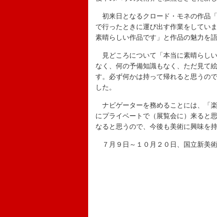
初来日となるクロード・モネの作品「
で行ったときに運び出す作業をしてい
素晴らしい作品です」と作品の魅力を
見どころについて「本当に素晴らしい
なく、何の予備知識もなく、ただ見て
す。必ず何かは持って帰れると思うの
した。
ナビゲーターを務めることには、「楽
にプライベートで（展覧会に）来ると
なると思うので、今後も美術に興味を
７月９日～１０月２０日、国立新美術