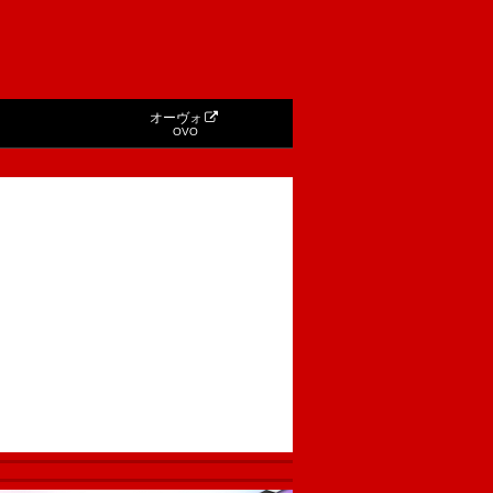
オーヴォ
OVO