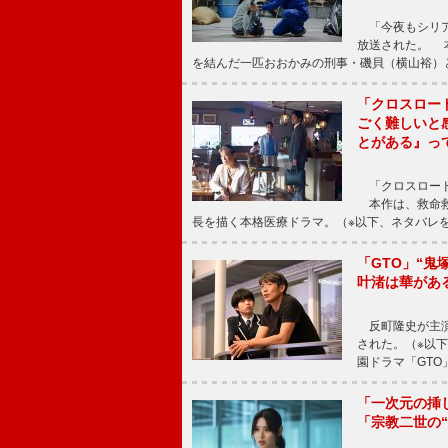
「今夜もシリア
放送された。 
を結んだ一匹おおかみの刑事・磯貝（横山裕）
「クロスロー
ごく難しいと
とがある』っ
「クロスロード
本作は、救命救
長を描く本格医療ドラマ。（※以下、ネタバレ
「GTO」“
叶渚は華があ
反町隆史が主演
された。（※以
園ドラマ「GTO
「一次元の挿
「宗教二世の