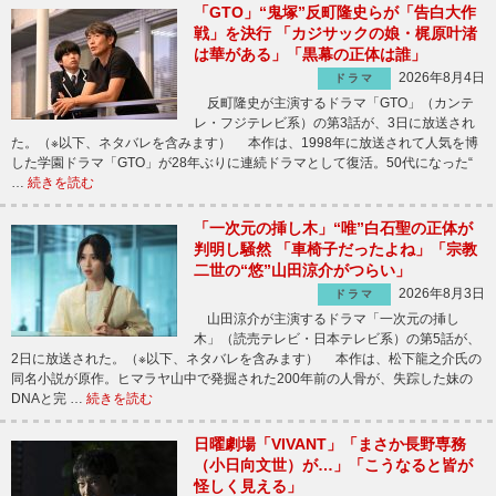
「GTO」“鬼塚”反町隆史らが「告白大作
戦」を決行 「カジサックの娘・梶原叶渚
は華がある」「黒幕の正体は誰」
2026年8月4日
ドラマ
反町隆史が主演するドラマ「GTO」（カンテ
レ・フジテレビ系）の第3話が、3日に放送され
た。（※以下、ネタバレを含みます） 本作は、1998年に放送されて人気を博
した学園ドラマ「GTO」が28年ぶりに連続ドラマとして復活。50代になった“
…
続きを読む
「一次元の挿し木」“唯”白石聖の正体が
判明し騒然 「車椅子だったよね」「宗教
二世の“悠”山田涼介がつらい」
2026年8月3日
ドラマ
山田涼介が主演するドラマ「一次元の挿し
木」（読売テレビ・日本テレビ系）の第5話が、
2日に放送された。（※以下、ネタバレを含みます） 本作は、松下龍之介氏の
同名小説が原作。ヒマラヤ山中で発掘された200年前の人骨が、失踪した妹の
DNAと完 …
続きを読む
日曜劇場「VIVANT」「まさか長野専務
（小日向文世）が…」「こうなると皆が
怪しく見える」