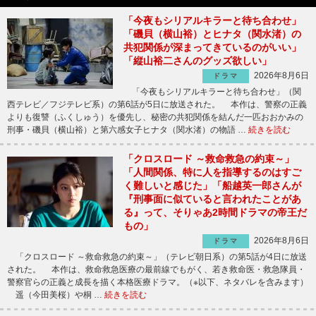
「今夜もシリアルキラーと待ち合わせ」
「磯貝（横山裕）とヒナタ（関水渚）の
共犯関係が深まってきているのがいい」
「縦山裕二さんのグッズ欲しい」
2026年8月6日
ドラマ
「今夜もシリアルキラーと待ち合わせ」（関
西テレビ／フジテレビ系）の第6話が5日に放送された。 本作は、警察の正義
よりも復讐（ふくしゅう）を優先し、秘密の共犯関係を結んだ一匹おおかみの
刑事・磯貝（横山裕）と第六感女子ヒナタ（関水渚）の物語 …
続きを読む
「クロスロード ～救命救急の約束～」
「人間関係、特に人を指導するのはすご
く難しいと感じた」「船越英一郎さんが
『刑事面に似ていると言われたことがあ
る』って、そりゃあ2時間ドラマの帝王だ
もの」
2026年8月6日
ドラマ
「クロスロード ～救命救急の約束～」（テレビ朝日系）の第5話が4日に放送
された。 本作は、救命救急医療の最前線でもがく、若き救命医・救急隊員・
警察官らの正義と成長を描く本格医療ドラマ。（※以下、ネタバレを含みます）
遥（今田美桜）や桐 …
続きを読む