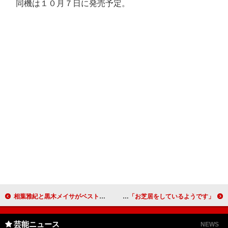
同機は１０月７日に発売予定。
相葉雅紀と黒木メイサがベストジーニスト初受賞 相葉「メンバーには、してやったりという感じ」
本木雅弘、義父と三男のツーショット撮りたい カメラの印象は「お芝居をしているようです」
芸能ニュース
NEWS