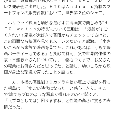
が５日、東京都内で開かれた「ＨＴＣ ＥＶＯ ３Ｄ」プ
レス発表会に出席した。ＨＴＣはＡｎｄｒｏｉｄ搭載スマ
ートフォンの販売台数において、世界第２位のシェア。
ハリウッド映画も場所を選ばずに高画質で楽しめる“Ｈ
ＴＣ ｗａｔｃｈの特長”について三船は、「液晶がすご
くきれい！家電が大好きで普段からチェックしてるけど、
この画面なら映画を見てもストレスない」と感激。「小さ
いころから家族で映画を見てた。これがあれば、うちで映
画パーティーもできる」と笑顔で答え、父で世界的俳優の
故・三船敏郎さんについては、「物心つくまで、お父さん
の職業はお侍さんだと思ってた」と話し、幼いころから映
画が身近な環境で育ったことを語った。
一方、本機の高性能３Ｄカメラを使い壇上で撮影を行っ
た桐島は、「すごい時代になった」と感心しきり。そこ
で“誰でもプロのような写真が撮れるのか”と聞くと、
「（プロとしては）困りますね」と性能の高さに驚きの表
情だった。