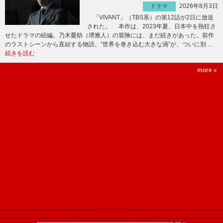
2026年8月3日
ドラマ
「VIVANT」（TBS系）の第12話が2日に放送
された。 本作は、2023年夏、日本中を熱狂さ
せたドラマの続編。乃木憂助（堺雅人）の冒険には、まだ続きがあった。前作
のラストシーンから直結する物語。“世界を巻き込む大きな渦”が、ついに別 …
続きを読む
more »