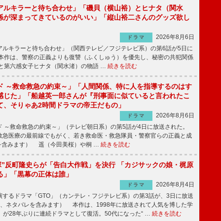
アルキラーと待ち合わせ」「磯貝（横山裕）とヒナタ（関水
係が深まってきているのがいい」「縦山裕二さんのグッズ欲し
2026年8月6日
ドラマ
ルキラーと待ち合わせ」（関西テレビ／フジテレビ系）の第6話が5日に
本作は、警察の正義よりも復讐（ふくしゅう）を優先し、秘密の共犯関係
と第六感女子ヒナタ（関水渚）の物語 …
続きを読む
ド ～救命救急の約束～」「人間関係、特に人を指導するのはす
感じた」「船越英一郎さんが『刑事面に似ていると言われたこ
て、そりゃあ2時間ドラマの帝王だもの」
2026年8月6日
ドラマ
 ～救命救急の約束～」（テレビ朝日系）の第5話が4日に放送された。
急医療の最前線でもがく、若き救命医・救急隊員・警察官らの正義と成
を含みます） 遥（今田美桜）や桐 …
続きを読む
鬼塚”反町隆史らが「告白大作戦」を決行 「カジサックの娘・梶原
る」「黒幕の正体は誰」
2026年8月4日
ドラマ
するドラマ「GTO」（カンテレ・フジテレビ系）の第3話が、3日に放送
下、ネタバレを含みます） 本作は、1998年に放送されて人気を博した学
」が28年ぶりに連続ドラマとして復活。50代になった“ …
続きを読む