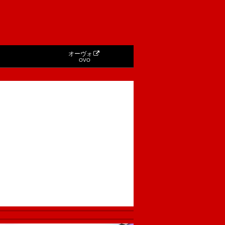
オーヴォ
OVO