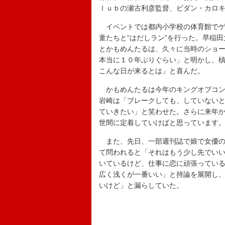
ｌｕｂの瀬古利彦監督、ビダン・カロ
イベントでは都内小学校の体育館でゲ
童たちと“はだしラン”を行った。早稲
とかもめんたるは、久々に当時のショ
本当に１０年ぶりぐらい」と明かし、
こんな日が来るとは」と喜んだ。
かもめんたるは今年のキングオブコン
岩崎は「ブレークしても、していないと
ていきたい」と笑わせた。さらに来年
世間に定着していけばと思っています
また、先日、一部週刊誌で娘で女優のす
て問われると「それはもう少し先でい
いているけど、仕事に恋に頑張ってい
広く浅くが一番いい」と持論を展開し
いけど」と漏らしていた。