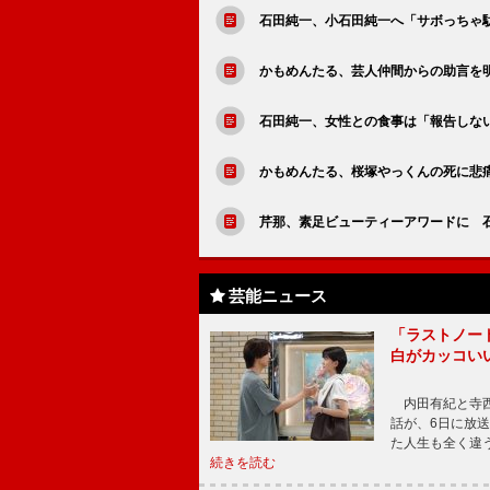
石田純一、小石田純一へ「サボっちゃ
かもめんたる、芸人仲間からの助言を
石田純一、女性との食事は「報告しな
かもめんたる、桜塚やっくんの死に悲
芹那、素足ビューティーアワードに 
芸能ニュース
「ラストノー
白がカッコい
内田有紀と寺西
話が、6日に放
た人生も全く違
続きを読む