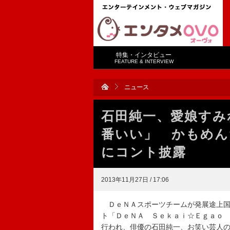
特集・インタビュー
FEATURE & INTERVIEW
ニュース
石田純一、愛娘すみ
番いい」 かもめん
にコント披露
2013年11月27日 / 17:06
ＤｅＮＡスポーツチームが発展途上国
ト「ＤｅＮＡ Ｓｅｋａｉ☆Ｅｇａｏ
行われ、俳優の石田純一、お笑い芸人