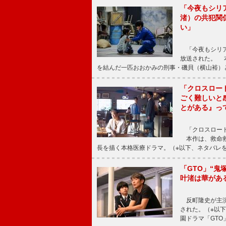
「今夜もシリ
渚）の共犯関
い」
「今夜もシリア
放送された。 
を結んだ一匹おおかみの刑事・磯貝（横山裕）
「クロスロー
ごく難しいと
とがある』っ
「クロスロード
本作は、救命救
長を描く本格医療ドラマ。（※以下、ネタバレ
「GTO」“
叶渚は華があ
反町隆史が主演
された。（※以
園ドラマ「GTO