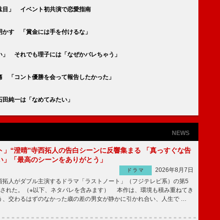
駄目」 イベント初共演で恋愛指南
明かす 「賞金には手を付けるな」
い」 それでも理子には「なぜかバレちゃう」
痛 「コント優勝を会って報告したかった」
石田純一は「なめてみたい」
NEWS
ト」“澄晴”寺西拓人の告白シーンに反響集まる 「真っすぐな告
い」「最高のシーンをありがとう」
2026年8月7日
ドラマ
拓人がダブル主演するドラマ「ラストノート」（フジテレビ系）の第5
送された。（※以下、ネタバレを含みます） 本作は、環境も積み重ねてき
う、交わるはずのなかった歳の差の男女が静かに引かれ合い、人生で …