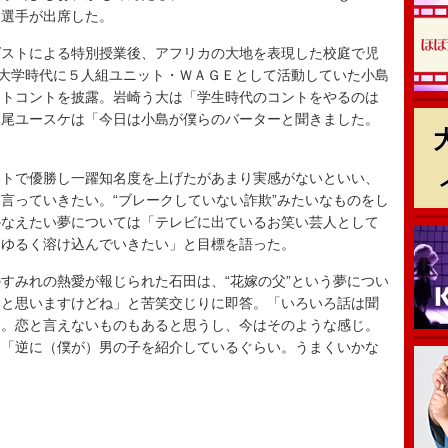
キ選手が出席した。
ストによる特別授業後、アフリカの大地を表現した校庭で児
田大学時代に５人組ユニット・ＷＡＧＥとして活動していた小島
ートコントを披露。岩崎う大は「学生時代のコントをやるのは
槙尾ユースケは「今日は小島が僕らのバーターと聞きました。
トで優勝し一躍知名度を上げたがあまり実感がないといい、
言っていきたい。“ブレークしていない詐欺”みたいなものをし
かなえたい夢については「テレビに出ているお笑い芸人として
。ゆるく溶け込んでいきたい」と目標を語った。
みれの熱愛が報じられた石田は、“花嫁の父”という夢につい
いと思いますけどね」と苦笑交じりに即答。「いろいろ話は聞
る。恋と言えないものもあると思うし、今はそのような感じ。
、「逆に（僕が）男の子を紹介しているぐらい。うまくいかな