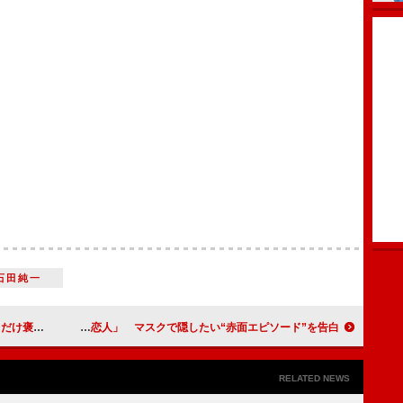
石田純一
褒める」
ホラン千秋「今は仕事が恋人」 マスクで隠したい“赤面エピソード”を告白
RELATED NEWS