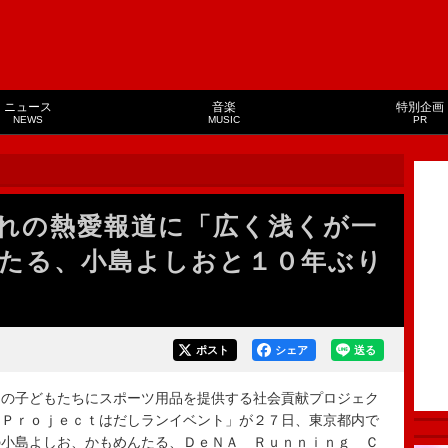
ニュース
音楽
特別企画
NEWS
MUSIC
PR
れの熱愛報道に「広く浅くが一
たる、小島よしおと１０年ぶり
ポスト
シェア
送る
の子どもたちにスポーツ用品を提供する社会貢献プロジェク
 Ｐｒｏｊｅｃｔはだしランイベント」が２７日、東京都内で
の小島よしお、かもめんたる、ＤｅＮＡ Ｒｕｎｎｉｎｇ Ｃ