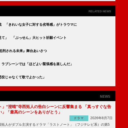
RELATED NEWS
戦 「きれいな女子に対する劣等感」がトラウマに
見て」 「ぶっせん」大ヒット祈願イベント
処刑される未来』舞台あいさつ
 ラブシーンでは「ほどよい緊張感を楽しんだ」
悪役じゃなくて歌でよかった」
NEWS
ト」“澄晴”寺西拓人の告白シーンに反響集まる 「真っすぐな告
い」「最高のシーンをありがとう」
2026年8月7日
ドラマ
拓人がダブル主演するドラマ「ラストノート」（フジテレビ系）の第5