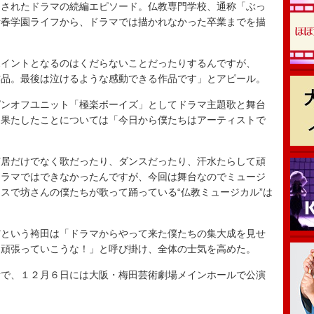
されたドラマの続編エピソード。仏教専門学校、通称「ぶっ
青春学園ライフから、ドラマでは描かれなかった卒業までを描
イントとなるのはくだらないことだったりするんですが、
作品。最後は泣けるような感動できる作品です」とアピール。
ンオフユニット「極楽ボーイズ」としてドラマ主題歌と舞台
を果たしたことについては「今日から僕たちはアーティストで
居だけでなく歌だったり、ダンスだったり、汗水たらして頑
ドラマではできなかったんですが、今回は舞台なのでミュージ
スで坊さんの僕たちが歌って踊っている“仏教ミュージカル”は
という袴田は「ドラマからやって来た僕たちの集大成を見せ
に頑張っていこうな！」と呼び掛け、全体の士気を高めた。
で、１２月６日には大阪・梅田芸術劇場メインホールで公演