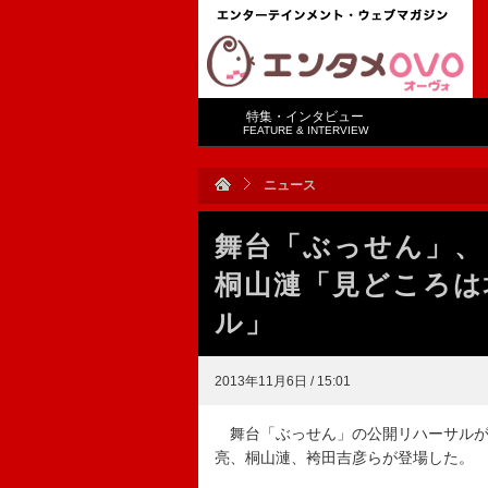
特集・インタビュー
FEATURE & INTERVIEW
ニュース
舞台「ぶっせん」
桐山漣「見どころは
ル」
2013年11月6日 / 15:01
舞台「ぶっせん」の公開リハーサルが
亮、桐山漣、袴田吉彦らが登場した。