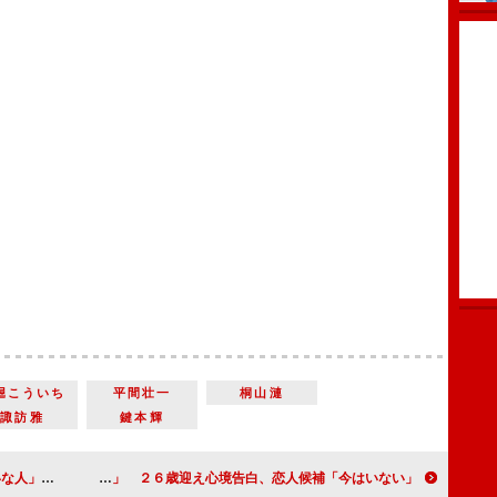
堀こういち
平間壮一
桐山漣
諏訪雅
鍵本輝
は破局危機
渡辺直美「結婚願望めちゃめちゃある」 ２６歳迎え心境告白、恋人候補「今はいない」