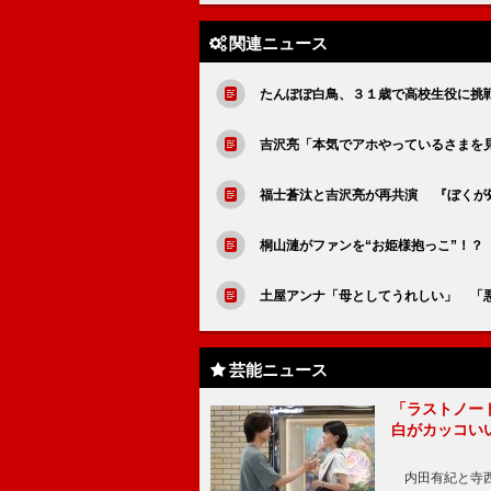
関連ニュース
たんぽぽ白鳥、３１歳で高校生役に挑
吉沢亮「本気でアホやっているさまを
福士蒼汰と吉沢亮が再共演 『ぼくが
桐山漣がファンを“お姫様抱っこ”！？
土屋アンナ「母としてうれしい」 「
芸能ニュース
「ラストノー
白がカッコい
内田有紀と寺西