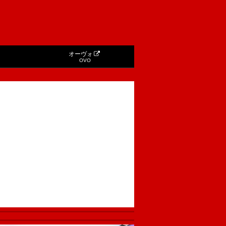
オーヴォ
OVO