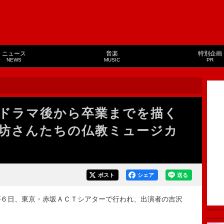
ニュース
音楽
特別企画
NEWS
MUSIC
PR
、ドラマ後から卒業までを描く
坊さんたちの仏教ミュージカ
ポスト
シェア
送る
６日、東京・赤坂ＡＣＴシアターで行われ、出演者の吉沢