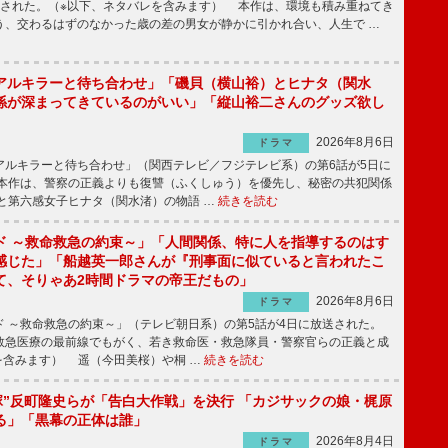
送された。（※以下、ネタバレを含みます） 本作は、環境も積み重ねてき
う、交わるはずのなかった歳の差の男女が静かに引かれ合い、人生で …
アルキラーと待ち合わせ」「磯貝（横山裕）とヒナタ（関水
係が深まってきているのがいい」「縦山裕二さんのグッズ欲し
2026年8月6日
ドラマ
ルキラーと待ち合わせ」（関西テレビ／フジテレビ系）の第6話が5日に
本作は、警察の正義よりも復讐（ふくしゅう）を優先し、秘密の共犯関係
と第六感女子ヒナタ（関水渚）の物語 …
続きを読む
ド ～救命救急の約束～」「人間関係、特に人を指導するのはす
感じた」「船越英一郎さんが『刑事面に似ていると言われたこ
て、そりゃあ2時間ドラマの帝王だもの」
2026年8月6日
ドラマ
 ～救命救急の約束～」（テレビ朝日系）の第5話が4日に放送された。
急医療の最前線でもがく、若き救命医・救急隊員・警察官らの正義と成
を含みます） 遥（今田美桜）や桐 …
続きを読む
鬼塚”反町隆史らが「告白大作戦」を決行 「カジサックの娘・梶原
る」「黒幕の正体は誰」
2026年8月4日
ドラマ