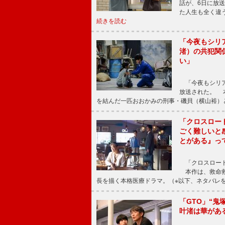
話が、6日に放
た人生も全く違
続きを読む
「今夜もシリ
渚）の共犯関
い」
「今夜もシリア
放送された。 
を結んだ一匹おおかみの刑事・磯貝（横山裕）
「クロスロー
ごく難しいと
とがある』っ
「クロスロード
本作は、救命救
長を描く本格医療ドラマ。（※以下、ネタバレ
「GTO」“
叶渚は華があ