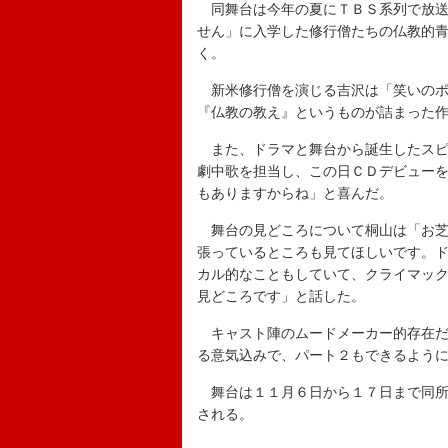
同舞台は今年の夏にＴＢＳ系列で放送
せん」に入学した修行僧たちの仏教的
く。
新米修行僧を演じる吉沢は「笑いのポ
『仏教の教え』というものが詰まった
また、ドラマと舞台から誕生したスピ
劇中歌を担当し、この日ＣＤデビュー
もありますからね」と喜んだ。
舞台の見どころについて桐山は「お芝
張っているところも見てほしいです。
カル的なこともしていて、クライマック
見どころです」と話した。
キャスト陣のムードメーカー的存在だ
る意気込みで、パート２もできるよう
舞台は１１月６日から１７日まで同所
される。