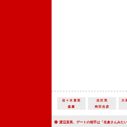
佐々木喜英
吉沢亮
大
森廉
袴田吉彦
渡辺直美、デートの相手は「名倉さんみたいな人」 パンサー尾形