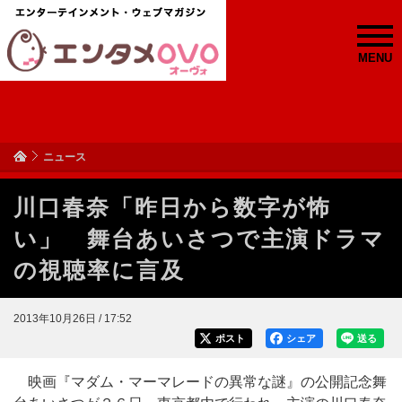
MENU
ニュース
川口春奈「昨日から数字が怖
い」 舞台あいさつで主演ドラマ
の視聴率に言及
2013年10月26日 / 17:52
ポスト
シェア
送る
映画『マダム・マーマレードの異常な謎』の公開記念舞