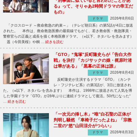
『刑事面に似ていると言われたことがあ
る』って、そりゃあ2時間ドラマの帝王だ
もの」
2026年8月6日
ドラマ
「クロスロード ～救命救急の約束～」（テレビ朝日系）の第5話が4日に放送
された。 本作は、救命救急医療の最前線でもがく、若き救命医・救急隊員・
警察官らの正義と成長を描く本格医療ドラマ。（※以下、ネタバレを含みます）
遥（今田美桜）や桐 …
続きを読む
「GTO」“鬼塚”反町隆史らが「告白大作
戦」を決行 「カジサックの娘・梶原叶渚
は華がある」「黒幕の正体は誰」
2026年8月4日
ドラマ
反町隆史が主演するドラマ「GTO」（カンテ
レ・フジテレビ系）の第3話が、3日に放送され
た。（※以下、ネタバレを含みます） 本作は、1998年に放送されて人気を博
した学園ドラマ「GTO」が28年ぶりに連続ドラマとして復活。50代になった“
…
続きを読む
「一次元の挿し木」“唯”白石聖の正体が
判明し騒然 「車椅子だったよね」「宗教
二世の“悠”山田涼介がつらい」
2026年8月3日
ドラマ