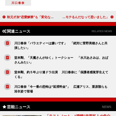
川口春奈
秋元才加“恋愛解禁”も「変化なし」 「理想のタイプは“ロールキャベツ男子”」
乃木坂４６生駒、人生初のモテ期に大喜び 「私ってモテるんだなって思いました」
関連ニュース
RELATED NEWS
川口春奈「バラエティーは嫌いです」 「絶対に菅野美穂さんと共
演したい」
堂本剛、「天魔さんがゆく」トークショー 「水川あさみは、おば
さんみたい」
堂本剛、約５年ぶり連ドラ出演 川口春奈に「保護者感覚芽生えて
くる」
川口春奈「今一番の恐怖は“延滞料金”」 広瀬アリス、栗原類らも
浴衣姿で登場
芸能ニュース
NEWS