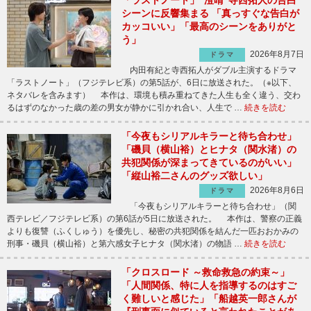
「ラストノート」“澄晴”寺西拓人の告白
シーンに反響集まる 「真っすぐな告白が
カッコいい」「最高のシーンをありがと
う」
2026年8月7日
ドラマ
内田有紀と寺西拓人がダブル主演するドラマ
「ラストノート」（フジテレビ系）の第5話が、6日に放送された。（※以下、
ネタバレを含みます） 本作は、環境も積み重ねてきた人生も全く違う、交わ
るはずのなかった歳の差の男女が静かに引かれ合い、人生で …
続きを読む
「今夜もシリアルキラーと待ち合わせ」
「磯貝（横山裕）とヒナタ（関水渚）の
共犯関係が深まってきているのがいい」
「縦山裕二さんのグッズ欲しい」
2026年8月6日
ドラマ
「今夜もシリアルキラーと待ち合わせ」（関
西テレビ／フジテレビ系）の第6話が5日に放送された。 本作は、警察の正義
よりも復讐（ふくしゅう）を優先し、秘密の共犯関係を結んだ一匹おおかみの
刑事・磯貝（横山裕）と第六感女子ヒナタ（関水渚）の物語 …
続きを読む
「クロスロード ～救命救急の約束～」
「人間関係、特に人を指導するのはすご
く難しいと感じた」「船越英一郎さんが