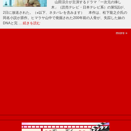
山田涼介が主演するドラマ「一次元の挿し
木」（読売テレビ・日本テレビ系）の第5話が、
2日に放送された。（※以下、ネタバレを含みます） 本作は、松下龍之介氏の
同名小説が原作。ヒマラヤ山中で発掘された200年前の人骨が、失踪した妹の
DNAと完 …
続きを読む
more »