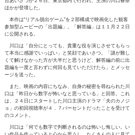
台あいさつが２６日、東京都内で行われ、主演の川口春奈
ほかが登壇した。
本作は“リアル脱出ゲーム”を２部構成で映画化した観客
参加型ムービーの「出題編」。「解答編」は１１月２２日
に公開される。
川口は「自分にとっても、貴重な役を演じさせてもらっ
て本当に感謝でいっぱい」と笑顔であいさつ。「謎が難し
くて解けなかった方が大半だと思うけど、解答編の前に出
題編を一度と言わずに何回も見ていただけたら」とメッセ
ージを送った。
また、映画の内容にちなみ、自身の秘密を尋ねられた川
口は「昨日から数字が怖いなと思っている」と回答。これ
は、２４日にスタートした川口主演のドラマ「夫のカノジ
ョ」の初回視聴率が４．７パーセントだったことを受けて
のコメント。
川口は「何でも数字で判断されるのは怖いし悔しい。い
い作品を作っていると心から思うし、たくさんの人に見て