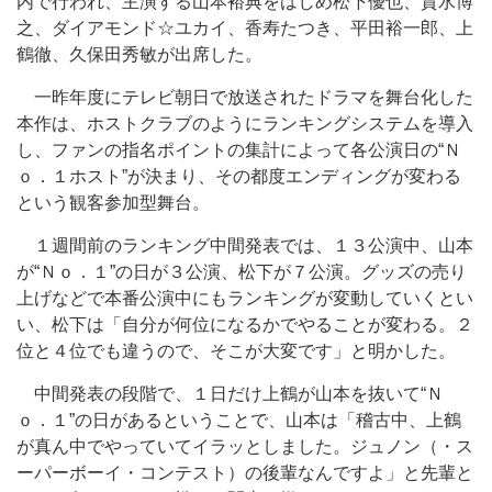
内で行われ、主演する山本裕典をはじめ松下優也、貴水博
之、ダイアモンド☆ユカイ、香寿たつき、平田裕一郎、上
鶴徹、久保田秀敏が出席した。
一昨年度にテレビ朝日で放送されたドラマを舞台化した
本作は、ホストクラブのようにランキングシステムを導入
し、ファンの指名ポイントの集計によって各公演日の“Ｎ
ｏ．１ホスト”が決まり、その都度エンディングが変わる
という観客参加型舞台。
１週間前のランキング中間発表では、１３公演中、山本
が“Ｎｏ．１”の日が３公演、松下が７公演。グッズの売り
上げなどで本番公演中にもランキングが変動していくとい
い、松下は「自分が何位になるかでやることが変わる。２
位と４位でも違うので、そこが大変です」と明かした。
中間発表の段階で、１日だけ上鶴が山本を抜いて“Ｎ
ｏ．１”の日があるということで、山本は「稽古中、上鶴
が真ん中でやっていてイラッとしました。ジュノン（・ス
ーパーボーイ・コンテスト）の後輩なんですよ」と先輩と