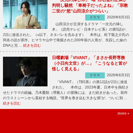
判明し騒然 「車椅子だったよね」「宗教
二世の“悠”山田涼介がつらい」
2026年8月3日
ドラマ
山田涼介が主演するドラマ「一次元の挿し
木」（読売テレビ・日本テレビ系）の第5話が、
2日に放送された。（※以下、ネタバレを含みます） 本作は、松下龍之介氏の
同名小説が原作。ヒマラヤ山中で発掘された200年前の人骨が、失踪した妹の
DNAと完 …
続きを読む
日曜劇場「VIVANT」「まさか長野専務
（小日向文世）が…」「こうなると皆が
怪しく見える」
2026年8月3日
ドラマ
「VIVANT」（TBS系）の第12話が2日に放送
された。 本作は、2023年夏、日本中を熱狂さ
せたドラマの続編。乃木憂助（堺雅人）の冒険には、まだ続きがあった。前作
のラストシーンから直結する物語。“世界を巻き込む大きな渦”が、ついに別 …
続きを読む
more »