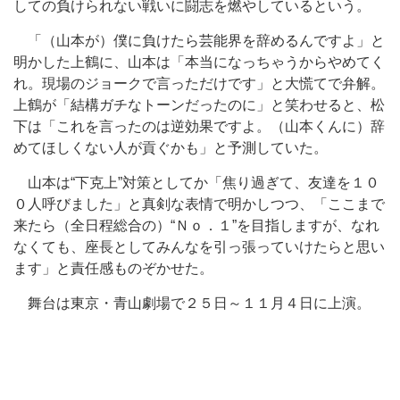
しての負けられない戦いに闘志を燃やしているという。
「（山本が）僕に負けたら芸能界を辞めるんですよ」と
明かした上鶴に、山本は「本当になっちゃうからやめてく
れ。現場のジョークで言っただけです」と大慌てで弁解。
上鶴が「結構ガチなトーンだったのに」と笑わせると、松
下は「これを言ったのは逆効果ですよ。（山本くんに）辞
めてほしくない人が貢ぐかも」と予測していた。
山本は“下克上”対策としてか「焦り過ぎて、友達を１０
０人呼びました」と真剣な表情で明かしつつ、「ここまで
来たら（全日程総合の）“Ｎｏ．１”を目指しますが、なれ
なくても、座長としてみんなを引っ張っていけたらと思い
ます」と責任感ものぞかせた。
舞台は東京・青山劇場で２５日～１１月４日に上演。