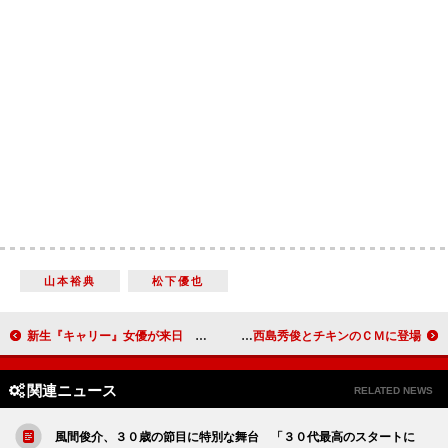
山本裕典
松下優也
新生『キャリー』女優が来日 すでに原宿で買い物も
竹内結子「クリスマスはいつもチキン」 西島秀俊とチキンのＣＭに登場
関連ニュース
RELATED NEWS
風間俊介、３０歳の節目に特別な舞台 「３０代最高のスタートに