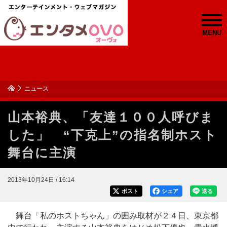
MENU
ニュース
山本裕典、「友達１００人呼びま
した」 “下克上”の指名制ホスト
舞台に主演
2013年10月24日 / 16:14
ポスト
シェア
送る
舞台「私のホストちゃん」の囲み取材が２４日、東京都