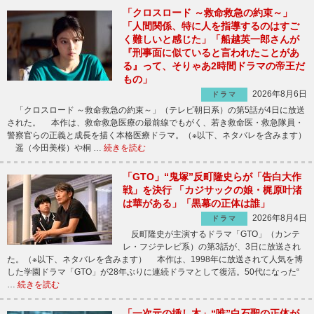
「クロスロード ～救命救急の約束～」
「人間関係、特に人を指導するのはすご
く難しいと感じた」「船越英一郎さんが
『刑事面に似ていると言われたことがあ
る』って、そりゃあ2時間ドラマの帝王だ
もの」
2026年8月6日
ドラマ
「クロスロード ～救命救急の約束～」（テレビ朝日系）の第5話が4日に放送
された。 本作は、救命救急医療の最前線でもがく、若き救命医・救急隊員・
警察官らの正義と成長を描く本格医療ドラマ。（※以下、ネタバレを含みます）
遥（今田美桜）や桐 …
続きを読む
「GTO」“鬼塚”反町隆史らが「告白大作
戦」を決行 「カジサックの娘・梶原叶渚
は華がある」「黒幕の正体は誰」
2026年8月4日
ドラマ
反町隆史が主演するドラマ「GTO」（カンテ
レ・フジテレビ系）の第3話が、3日に放送され
た。（※以下、ネタバレを含みます） 本作は、1998年に放送されて人気を博
した学園ドラマ「GTO」が28年ぶりに連続ドラマとして復活。50代になった“
…
続きを読む
「一次元の挿し木」“唯”白石聖の正体が