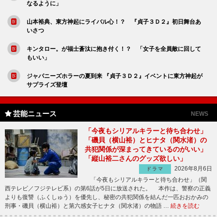
なるように」
山本裕典、東方神起にライバル心！？ 『貞子３Ｄ２』初日舞台あ
いさつ
キンタロー。が福士蒼汰に抱き付く！？ 「女子を全員敵に回して
もいい」
ジャパニーズホラーの夏到来 『貞子３Ｄ２』イベントに東方神起が
サプライズ登壇
芸能ニュース
NEWS
「今夜もシリアルキラーと待ち合わせ」
「磯貝（横山裕）とヒナタ（関水渚）の
共犯関係が深まってきているのがいい」
「縦山裕二さんのグッズ欲しい」
2026年8月6日
ドラマ
「今夜もシリアルキラーと待ち合わせ」（関
西テレビ／フジテレビ系）の第6話が5日に放送された。 本作は、警察の正義
よりも復讐（ふくしゅう）を優先し、秘密の共犯関係を結んだ一匹おおかみの
刑事・磯貝（横山裕）と第六感女子ヒナタ（関水渚）の物語 …
続きを読む