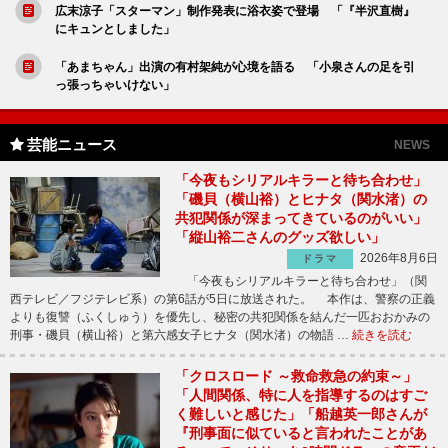
広末涼子「スターマン」制作発表に浴衣姿で登場 「『半沢直樹』
にキュンとしました」
「あまちゃん」出演の有村架純が心境を語る 「小泉さんの足を引
っ張っちゃいけない」
芸能ニュース
NEWS
「今夜もシリアルキラーと待ち合わせ」
「磯貝（横山裕）とヒナタ（関水渚）の
共犯関係が深まってきているのがいい」
「縦山裕二さんのグッズ欲しい」
2026年8月6日
ドラマ
「今夜もシリアルキラーと待ち合わせ」（関
西テレビ／フジテレビ系）の第6話が5日に放送された。 本作は、警察の正義
よりも復讐（ふくしゅう）を優先し、秘密の共犯関係を結んだ一匹おおかみの
刑事・磯貝（横山裕）と第六感女子ヒナタ（関水渚）の物語 …
続きを読む
「クロスロード ～救命救急の約束～」
「人間関係、特に人を指導するのはすご
く難しいと感じた」「船越英一郎さんが
『刑事面に似ていると言われたことがあ