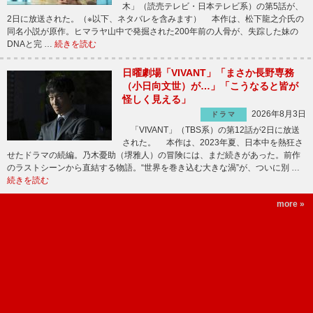
木」（読売テレビ・日本テレビ系）の第5話が、
2日に放送された。（※以下、ネタバレを含みます） 本作は、松下龍之介氏の
同名小説が原作。ヒマラヤ山中で発掘された200年前の人骨が、失踪した妹の
DNAと完 …
続きを読む
日曜劇場「VIVANT」「まさか長野専務
（小日向文世）が…」「こうなると皆が
怪しく見える」
2026年8月3日
ドラマ
「VIVANT」（TBS系）の第12話が2日に放送
された。 本作は、2023年夏、日本中を熱狂さ
せたドラマの続編。乃木憂助（堺雅人）の冒険には、まだ続きがあった。前作
のラストシーンから直結する物語。“世界を巻き込む大きな渦”が、ついに別 …
続きを読む
more »