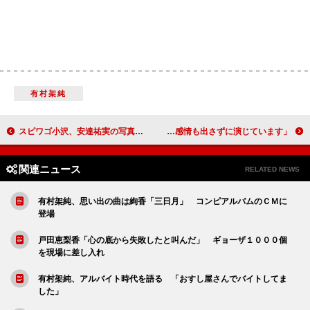
有村架純
スピワゴ小沢、安達祐実の写真集欲しい 誕生日プレゼントとして井戸田におねだり
高橋愛、冷めたキャラクターで新境地 「何の感情も出さずに演じています」
関連ニュース
RELATED NEWS
有村架純、思い出の曲は絢香「三日月」 コンピアルバムのＣＭに
登場
戸田恵梨香「心の底から失敗したと叫んだ」 ギョーザ１０００個
を現場に差し入れ
有村架純、アルバイト時代を語る 「おすし屋さんでバイトしてま
した」