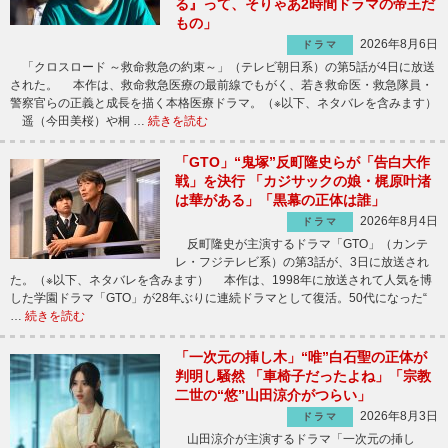
る』って、そりゃあ2時間ドラマの帝王だ
もの」
2026年8月6日
ドラマ
「クロスロード ～救命救急の約束～」（テレビ朝日系）の第5話が4日に放送
された。 本作は、救命救急医療の最前線でもがく、若き救命医・救急隊員・
警察官らの正義と成長を描く本格医療ドラマ。（※以下、ネタバレを含みます）
遥（今田美桜）や桐 …
続きを読む
「GTO」“鬼塚”反町隆史らが「告白大作
戦」を決行 「カジサックの娘・梶原叶渚
は華がある」「黒幕の正体は誰」
2026年8月4日
ドラマ
反町隆史が主演するドラマ「GTO」（カンテ
レ・フジテレビ系）の第3話が、3日に放送され
た。（※以下、ネタバレを含みます） 本作は、1998年に放送されて人気を博
した学園ドラマ「GTO」が28年ぶりに連続ドラマとして復活。50代になった“
…
続きを読む
「一次元の挿し木」“唯”白石聖の正体が
判明し騒然 「車椅子だったよね」「宗教
二世の“悠”山田涼介がつらい」
2026年8月3日
ドラマ
山田涼介が主演するドラマ「一次元の挿し