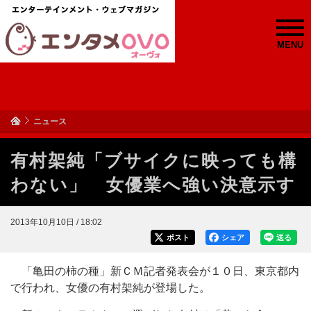
MENU
ニュース
有村架純「ブサイクに映っても構
わない」 女優業へ強い決意示す
2013年10月10日 / 18:02
ポスト
シェア
送る
「亀田の柿の種」新ＣＭ記者発表会が１０日、東京都内
で行われ、女優の有村架純が登場した。