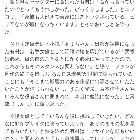
新ＣＭキャラクターに選ばれた有村は「昔から食べてい
たのでとってもうれしかった。びっくりしました」とニッ
コリ。「家族も大好きで実家にはストックされている。ピ
リ辛なのが癖になっちゃいます」とそのおいしさを語っ
た。
ＮＨＫ連続テレビ小説「あまちゃん」出演が話題になっ
た有村は、若手女優として活躍の場を広げているが「実際
は必死。目の前のことをとにかく必死にやってきたので、
これからもそのスタンスは変わらない」と語り、ファンが
同作の終了を惜しむ“あまロス現象”が世間で語られている
ことにも「そこまで影響力のある作品に出演させていただ
いたことが信じられないし、すごく光栄。宮本信子さんや
いろんな役者さんに囲まれて、本当に勉強になった」と真
摯（しんし）に振り返った。
今後女優として「いろんな役に挑戦していきたい。どん
なに顔がブサイクに映っていようが、ありのままの私を見
てもらいたい」と熱を込めた有村は「ブサイクな顔もいい
の？」と問われると「もう鼻水垂らしていようが、よだれ