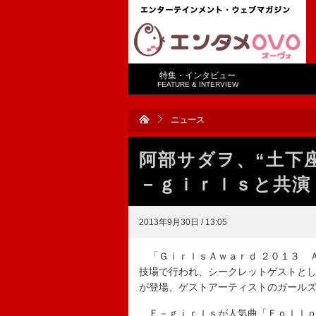
特集・インタビュー
FEATURE & INTERVIEW
ニュース
阿部サダヲ、“土下
－ｇｉｒｌｓと共演
2013年9月30日 / 13:05
「ＧｉｒｌｓＡｗａｒｄ ２０１３ 
技場で行われ、シークレットゲストと
が登場、ゲストアーティストのガール
Ｅ－ｇｉｒｌｓが人気曲「Ｆｏｌｌｏ