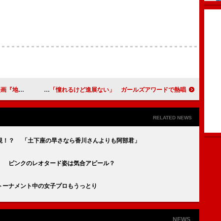
にコメント
真麻、結婚は「憧れるけど進展ない」 ガールズアワードで熱唱
RELATED NEWS
視！？ 「土下座の早さなら香川さんよりも阿部君」
」 ピンクのレオタード姿は気合アピール？
トーナメント中の女子プロもうっとり
NEWS