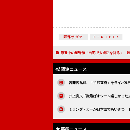
阿部サダヲ
Ｅ－Ｇｉｒｌｓ
療養中の星野源「自宅で大成功を祈る」 映画『地獄でなぜ悪い』初日
関連ニュース
宮藤官九郎、「半沢直樹」をライバル
井上真央「蹴飛ばすシーン楽しかった
ミランダ・カーが日本語であいさつ 
芸能ニュース