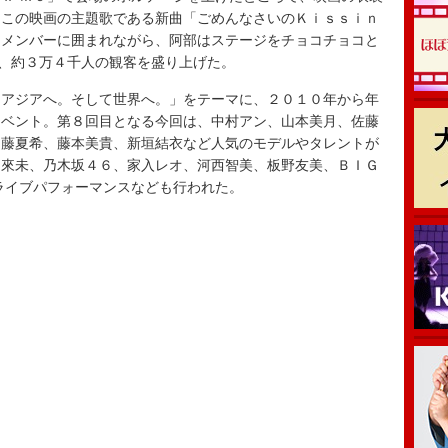
。この映画の主題歌である新曲「ごめんなさいのＫｉｓｓｉｎ
ｓメンバーに囲まれながら、阿部はステージをチョコチョコと
露、約３万４千人の観客を盛り上げた。
アジアへ。そして世界へ。」をテーマに、２０１０年から年
イベント。第８回目となる今回は、中村アン、山本美月、佐藤
加藤夏希、藤本美貴、新垣結衣など人気のモデルやタレントが
田來未、乃木坂４６、家入レオ、河西智美、板野友美、ＢＩＧ
ライブパフォーマンスなども行われた。