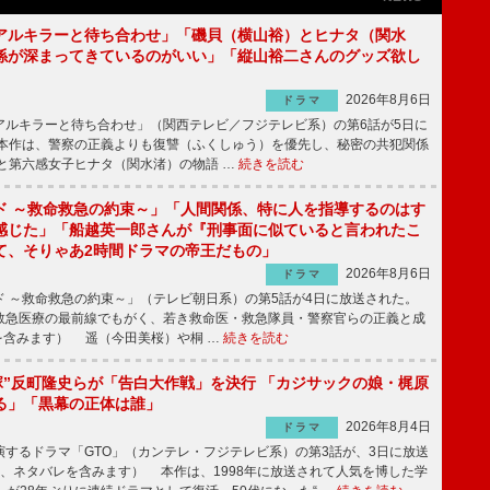
アルキラーと待ち合わせ」「磯貝（横山裕）とヒナタ（関水
係が深まってきているのがいい」「縦山裕二さんのグッズ欲し
2026年8月6日
ドラマ
ルキラーと待ち合わせ」（関西テレビ／フジテレビ系）の第6話が5日に
本作は、警察の正義よりも復讐（ふくしゅう）を優先し、秘密の共犯関係
と第六感女子ヒナタ（関水渚）の物語 …
続きを読む
ド ～救命救急の約束～」「人間関係、特に人を指導するのはす
感じた」「船越英一郎さんが『刑事面に似ていると言われたこ
て、そりゃあ2時間ドラマの帝王だもの」
2026年8月6日
ドラマ
 ～救命救急の約束～」（テレビ朝日系）の第5話が4日に放送された。
急医療の最前線でもがく、若き救命医・救急隊員・警察官らの正義と成
を含みます） 遥（今田美桜）や桐 …
続きを読む
鬼塚”反町隆史らが「告白大作戦」を決行 「カジサックの娘・梶原
る」「黒幕の正体は誰」
2026年8月4日
ドラマ
するドラマ「GTO」（カンテレ・フジテレビ系）の第3話が、3日に放送
下、ネタバレを含みます） 本作は、1998年に放送されて人気を博した学