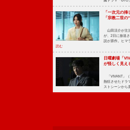
園ドラマ「GTO
「一次元の挿
「宗教二世の
山田涼介が主演
が、2日に放送
説が原作。ヒマラ
読む
日曜劇場「V
が怪しく見え
「VIVANT」
熱狂させたドラ
ストシーンから直