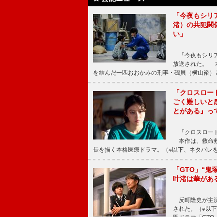
「今夜もシリ
渚）の共犯関
い」
「今夜もシリア
放送された。 
を結んだ一匹おおかみの刑事・磯貝（横山裕）
「クロスロー
ごく難しいと
とがある』っ
「クロスロード
本作は、救命救
長を描く本格医療ドラマ。（※以下、ネタバレ
「GTO」“
叶渚は華があ
反町隆史が主演
された。（※以