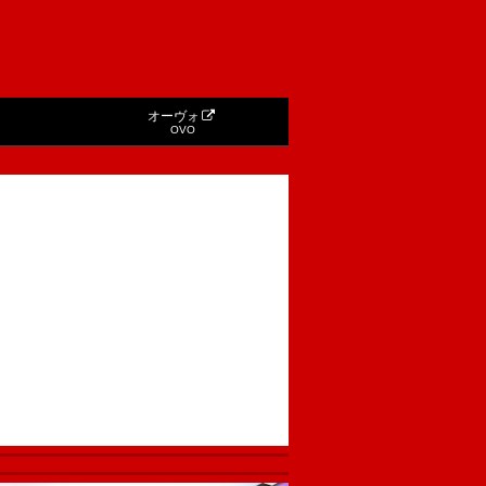
オーヴォ
OVO