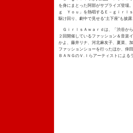
を身にまとった阿部がサプライズ登場
ｇ Ｙｏｕ」を熱唱するＥ－ｇｉｒｌ
駆け回り、劇中で見せる“土下座”も披
ＧｉｒｌｓＡｗａｒｄは、「渋谷から
２回開催しているファッション＆音楽
かよ、藤井リナ、河北麻友子、夏菜、
ファッションショーを行ったほか、倖
ＢＡＮＧのＶ.Ｉらアーティストによる