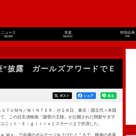
ニュース
音楽
特別企画
NEWS
MUSIC
PR
座”披露 ガールズアワードでＥ
ポスト
シェア
送る
ＡＵＴＵＭＮ／ＷＩＮＴＥＲ」が２８日、東京・国立代々木競
して、この日主演映画『謝罪の王様』が公開された阿部サダヲ
ズユニット・Ｅ－ｇｉｒｌｓとステージ上で共演した。
ｗ Ｍｅ」で会場のボルテージを上げたところで、映画の衣装