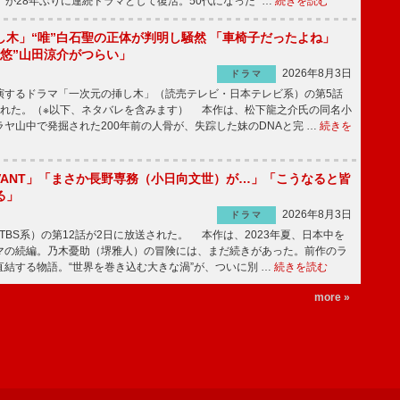
」が28年ぶりに連続ドラマとして復活。50代になった“ …
続きを読む
し木」“唯”白石聖の正体が判明し騒然 「車椅子だったよね」
“悠”山田涼介がつらい」
2026年8月3日
ドラマ
するドラマ「一次元の挿し木」（読売テレビ・日本テレビ系）の第5話
された。（※以下、ネタバレを含みます） 本作は、松下龍之介氏の同名小
ヤ山中で発掘された200年前の人骨が、失踪した妹のDNAと完 …
続きを
IVANT」「まさか長野専務（小日向文世）が…」「こうなると皆
る」
2026年8月3日
ドラマ
（TBS系）の第12話が2日に放送された。 本作は、2023年夏、日本中を
マの続編。乃木憂助（堺雅人）の冒険には、まだ続きがあった。前作のラ
結する物語。“世界を巻き込む大きな渦”が、ついに別 …
続きを読む
more »