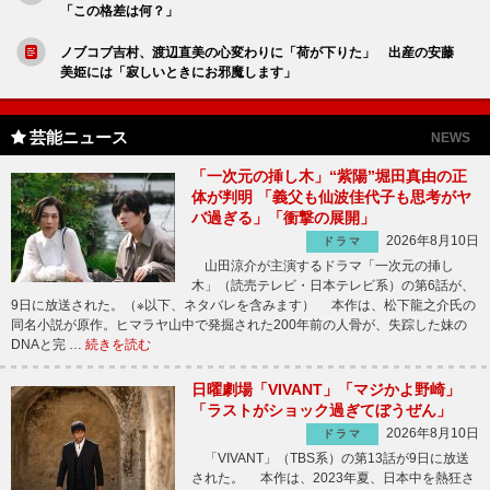
「この格差は何？」
ノブコブ吉村、渡辺直美の心変わりに「荷が下りた」 出産の安藤
美姫には「寂しいときにお邪魔します」
芸能ニュース
NEWS
「一次元の挿し木」“紫陽”堀田真由の正
体が判明 「義父も仙波佳代子も思考がヤ
バ過ぎる」「衝撃の展開」
2026年8月10日
ドラマ
山田涼介が主演するドラマ「一次元の挿し
木」（読売テレビ・日本テレビ系）の第6話が、
9日に放送された。（※以下、ネタバレを含みます） 本作は、松下龍之介氏の
同名小説が原作。ヒマラヤ山中で発掘された200年前の人骨が、失踪した妹の
DNAと完 …
続きを読む
日曜劇場「VIVANT」「マジかよ野崎」
「ラストがショック過ぎてぼうぜん」
2026年8月10日
ドラマ
「VIVANT」（TBS系）の第13話が9日に放送
された。 本作は、2023年夏、日本中を熱狂さ