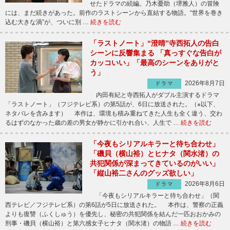
せたドラマの続編。乃木憂助（堺雅人）の冒険
には、まだ続きがあった。前作のラストシーンから直結する物語。“世界を巻き
込む大きな渦”が、ついに別 …
続きを読む
「ラストノート」“澄晴”寺西拓人の告白
シーンに反響集まる 「真っすぐな告白が
カッコいい」「最高のシーンをありがと
う」
2026年8月7日
ドラマ
内田有紀と寺西拓人がダブル主演するドラマ
「ラストノート」（フジテレビ系）の第5話が、6日に放送された。（※以下、
ネタバレを含みます） 本作は、環境も積み重ねてきた人生も全く違う、交わ
るはずのなかった歳の差の男女が静かに引かれ合い、人生で …
続きを読む
「今夜もシリアルキラーと待ち合わせ」
「磯貝（横山裕）とヒナタ（関水渚）の
共犯関係が深まってきているのがいい」
「縦山裕二さんのグッズ欲しい」
2026年8月6日
ドラマ
「今夜もシリアルキラーと待ち合わせ」（関
西テレビ／フジテレビ系）の第6話が5日に放送された。 本作は、警察の正義
よりも復讐（ふくしゅう）を優先し、秘密の共犯関係を結んだ一匹おおかみの
刑事・磯貝（横山裕）と第六感女子ヒナタ（関水渚）の物語 …
続きを読む