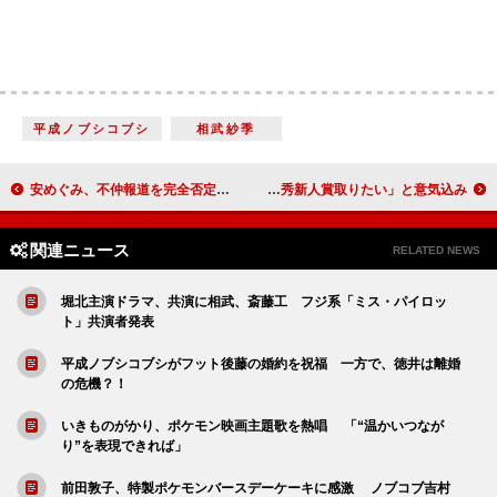
平成ノブシコブシ
相武紗季
安めぐみ、不仲報道を完全否定 「１時間に１回連絡を取っている」
Ｊｕｉｃｅ＝Ｊｕｉｃｅ、涙のメジャーデビュー 「レコ大最優秀新人賞取りたい」と意気込み
関連ニュース
RELATED NEWS
堀北主演ドラマ、共演に相武、斎藤工 フジ系「ミス・パイロッ
ト」共演者発表
平成ノブシコブシがフット後藤の婚約を祝福 一方で、徳井は離婚
の危機？！
いきものがかり、ポケモン映画主題歌を熱唱 「“温かいつなが
り”を表現できれば」
前田敦子、特製ポケモンバースデーケーキに感激 ノブコブ吉村