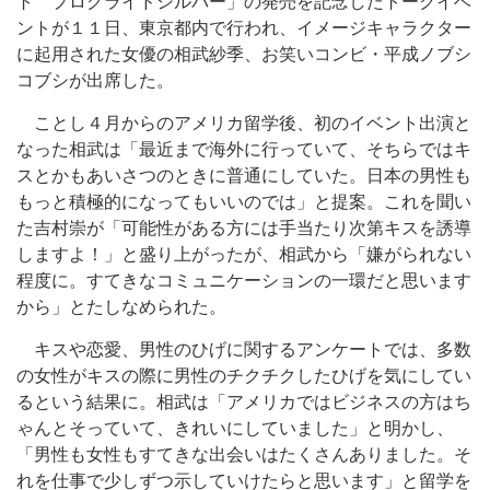
ト プログライドシルバー」の発売を記念したトークイベ
ントが１１日、東京都内で行われ、イメージキャラクター
に起用された女優の相武紗季、お笑いコンビ・平成ノブシ
コブシが出席した。
ことし４月からのアメリカ留学後、初のイベント出演と
なった相武は「最近まで海外に行っていて、そちらではキ
スとかもあいさつのときに普通にしていた。日本の男性も
もっと積極的になってもいいのでは」と提案。これを聞い
た吉村崇が「可能性がある方には手当たり次第キスを誘導
しますよ！」と盛り上がったが、相武から「嫌がられない
程度に。すてきなコミュニケーションの一環だと思います
から」とたしなめられた。
キスや恋愛、男性のひげに関するアンケートでは、多数
の女性がキスの際に男性のチクチクしたひげを気にしてい
るという結果に。相武は「アメリカではビジネスの方はち
ゃんとそっていて、きれいにしていました」と明かし、
「男性も女性もすてきな出会いはたくさんありました。そ
れを仕事で少しずつ示していけたらと思います」と留学を