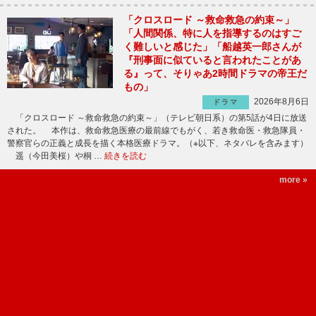
「クロスロード ～救命救急の約束～」
「人間関係、特に人を指導するのはすご
く難しいと感じた」「船越英一郎さんが
『刑事面に似ていると言われたことがあ
る』って、そりゃあ2時間ドラマの帝王だ
もの」
2026年8月6日
ドラマ
「クロスロード ～救命救急の約束～」（テレビ朝日系）の第5話が4日に放送
された。 本作は、救命救急医療の最前線でもがく、若き救命医・救急隊員・
警察官らの正義と成長を描く本格医療ドラマ。（※以下、ネタバレを含みます）
遥（今田美桜）や桐 …
続きを読む
more »