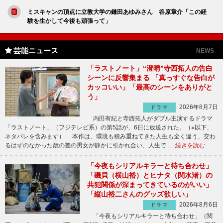
ミスキャンの頂点に立教大学の鎌田あゆみさん 谷原章介「この経
験を生かして今後も頑張って」
芸能ニュース
NEWS
「ラストノート」“澄晴”寺西拓人の告白
シーンに反響集まる 「真っすぐな告白が
カッコいい」「最高のシーンをありがと
う」
2026年8月7日
ドラマ
内田有紀と寺西拓人がダブル主演するドラマ
「ラストノート」（フジテレビ系）の第5話が、6日に放送された。（※以下、
ネタバレを含みます） 本作は、環境も積み重ねてきた人生も全く違う、交わ
るはずのなかった歳の差の男女が静かに引かれ合い、人生で …
続きを読む
「今夜もシリアルキラーと待ち合わせ」
「磯貝（横山裕）とヒナタ（関水渚）の
共犯関係が深まってきているのがいい」
「縦山裕二さんのグッズ欲しい」
2026年8月6日
ドラマ
「今夜もシリアルキラーと待ち合わせ」（関