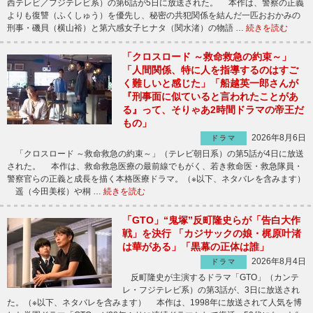
西テレビ／フジテレビ系）の第6話が5日に放送された。 本作は、警察の正義
よりも復讐（ふくしゅう）を優先し、秘密の共犯関係を結んだ一匹おおかみの
刑事・磯貝（横山裕）と第六感女子ヒナタ（関水渚）の物語 …
続きを読む
「クロスロード ～救命救急の約束～」
「人間関係、特に人を指導するのはすご
く難しいと感じた」「船越英一郎さんが
『刑事面に似ていると言われたことがあ
る』って、そりゃあ2時間ドラマの帝王だ
もの」
2026年8月6日
ドラマ
「クロスロード ～救命救急の約束～」（テレビ朝日系）の第5話が4日に放送
された。 本作は、救命救急医療の最前線でもがく、若き救命医・救急隊員・
警察官らの正義と成長を描く本格医療ドラマ。（※以下、ネタバレを含みます）
遥（今田美桜）や桐 …
続きを読む
「GTO」“鬼塚”反町隆史らが「告白大作
戦」を決行 「カジサックの娘・梶原叶渚
は華がある」「黒幕の正体は誰」
2026年8月4日
ドラマ
反町隆史が主演するドラマ「GTO」（カンテ
レ・フジテレビ系）の第3話が、3日に放送され
た。（※以下、ネタバレを含みます） 本作は、1998年に放送されて人気を博