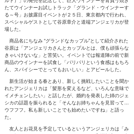
ルト）」の発売を記念して、巨大ウインナーを背負う焼き
たてウインナーお試しトラック「グランド・ウインナーす
る～号」お披露目イベントが２５日、東京都内で行われ、
スペシャルゲストとして谷原章介と道端アンジェリカが登
場した。
商品名にちなみ “グランドなカップル”として紹介された
谷原は「アンジェリカさんとカップルとは、僕も頑張らな
きゃいけないな」と苦笑い。イベントでは報道陣の前で新
商品のウインナーを試食し「パリパリという食感はもちろ
ん、スパイシーでとってもおいしい」とアピールした。
新生活が始まる春とあり、新しく挑戦したいことを聞か
れたアンジェリカは「髪形を変えるなど、いろんな意味で
イメチェンしたい」と話したが、婚約を発表した姉のジェ
シカの話題を振られると「そんなお姉ちゃんを見習って…
ウフフフ。私も新しいことでも始めたいですね」と語っ
た。
友人とお花見を予定しているというアンジェリカは「み