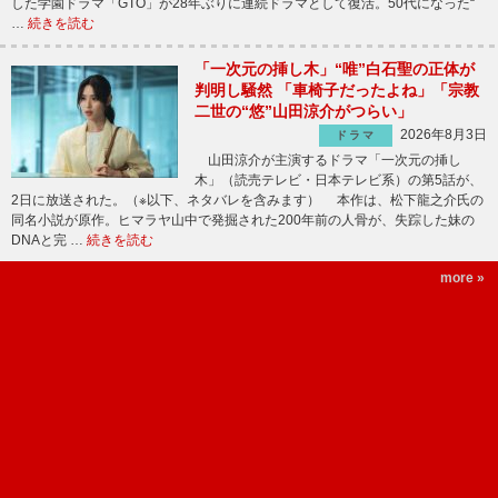
した学園ドラマ「GTO」が28年ぶりに連続ドラマとして復活。50代になった“
…
続きを読む
「一次元の挿し木」“唯”白石聖の正体が
判明し騒然 「車椅子だったよね」「宗教
二世の“悠”山田涼介がつらい」
2026年8月3日
ドラマ
山田涼介が主演するドラマ「一次元の挿し
木」（読売テレビ・日本テレビ系）の第5話が、
2日に放送された。（※以下、ネタバレを含みます） 本作は、松下龍之介氏の
同名小説が原作。ヒマラヤ山中で発掘された200年前の人骨が、失踪した妹の
DNAと完 …
続きを読む
more »