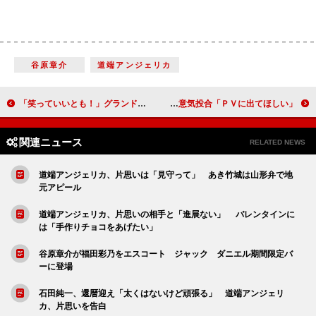
谷原章介
道端アンジェリカ
「笑っていいとも！」グランドフィナーレ “タモリの永遠の憧れの人”吉永小百合が登場
ファンキー加藤、マー君のメジャー秘話「登場曲は球団からのサプライズ」 山本裕典とも意気投合「ＰＶに出てほしい」
関連ニュース
RELATED NEWS
道端アンジェリカ、片思いは「見守って」 あき竹城は山形弁で地
元アピール
道端アンジェリカ、片思いの相手と「進展ない」 バレンタインに
は「手作りチョコをあげたい」
谷原章介が福田彩乃をエスコート ジャック ダニエル期間限定バ
ーに登場
石田純一、還暦迎え「太くはないけど頑張る」 道端アンジェリ
カ、片思いを告白