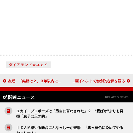
ダイアモンド☆ユカイ
友近、「結婚は２、３年以内に」 ２男２女の“母親”役に「幸せ」
チュート徳井、ハニートラップに掛かりたい！？ 映画イベントで独創的な夢を語る
関連ニュース
RELATED NEWS
ユカイ、プロポーズは「秀吉に言わされた」？ “親ばか”ぶりも発
揮「息子は天才的」
ＩＺＡＭ率いる舞台にふなっしーが登場 「真っ黄色に染めてやる
なっしー！」