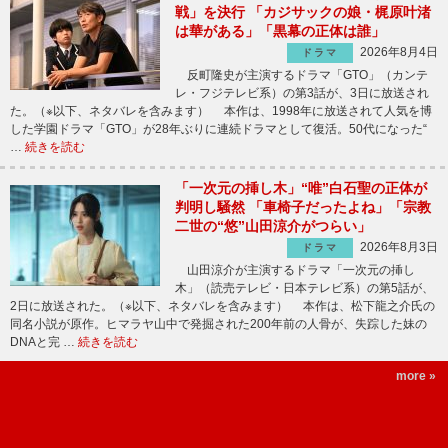
戦」を決行 「カジサックの娘・梶原叶渚
は華がある」「黒幕の正体は誰」
2026年8月4日
ドラマ
反町隆史が主演するドラマ「GTO」（カンテ
レ・フジテレビ系）の第3話が、3日に放送され
た。（※以下、ネタバレを含みます） 本作は、1998年に放送されて人気を博
した学園ドラマ「GTO」が28年ぶりに連続ドラマとして復活。50代になった“
…
続きを読む
「一次元の挿し木」“唯”白石聖の正体が
判明し騒然 「車椅子だったよね」「宗教
二世の“悠”山田涼介がつらい」
2026年8月3日
ドラマ
山田涼介が主演するドラマ「一次元の挿し
木」（読売テレビ・日本テレビ系）の第5話が、
2日に放送された。（※以下、ネタバレを含みます） 本作は、松下龍之介氏の
同名小説が原作。ヒマラヤ山中で発掘された200年前の人骨が、失踪した妹の
DNAと完 …
続きを読む
more »