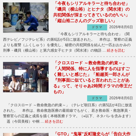
「今夜もシリアルキラーと待ち合わせ」
「磯貝（横山裕）とヒナタ（関水渚）の
共犯関係が深まってきているのがいい」
「縦山裕二さんのグッズ欲しい」
2026年8月6日
ドラマ
「今夜もシリアルキラーと待ち合わせ」（関
西テレビ／フジテレビ系）の第6話が5日に放送された。 本作は、警察の正義
よりも復讐（ふくしゅう）を優先し、秘密の共犯関係を結んだ一匹おおかみの
刑事・磯貝（横山裕）と第六感女子ヒナタ（関水渚）の物語 …
続きを読む
「クロスロード ～救命救急の約束～」
「人間関係、特に人を指導するのはすご
く難しいと感じた」「船越英一郎さんが
『刑事面に似ていると言われたことがあ
る』って、そりゃあ2時間ドラマの帝王だ
もの」
2026年8月6日
ドラマ
「クロスロード ～救命救急の約束～」（テレビ朝日系）の第5話が4日に放送
された。 本作は、救命救急医療の最前線でもがく、若き救命医・救急隊員・
警察官らの正義と成長を描く本格医療ドラマ。（※以下、ネタバレを含みます）
遥（今田美桜）や桐 …
続きを読む
「GTO」“鬼塚”反町隆史らが「告白大作