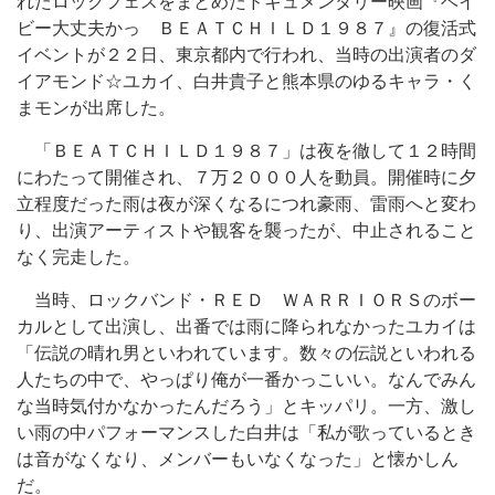
れたロックフェスをまとめたドキュメンタリー映画『ベイ
ビー大丈夫かっ ＢＥＡＴＣＨＩＬＤ１９８７』の復活式
イベントが２２日、東京都内で行われ、当時の出演者のダ
イアモンド☆ユカイ、白井貴子と熊本県のゆるキャラ・く
まモンが出席した。
「ＢＥＡＴＣＨＩＬＤ１９８７」は夜を徹して１２時間
にわたって開催され、７万２０００人を動員。開催時に夕
立程度だった雨は夜が深くなるにつれ豪雨、雷雨へと変わ
り、出演アーティストや観客を襲ったが、中止されること
なく完走した。
当時、ロックバンド・ＲＥＤ ＷＡＲＲＩＯＲＳのボー
カルとして出演し、出番では雨に降られなかったユカイは
「伝説の晴れ男といわれています。数々の伝説といわれる
人たちの中で、やっぱり俺が一番かっこいい。なんでみん
な当時気付かなかったんだろう」とキッパリ。一方、激し
い雨の中パフォーマンスした白井は「私が歌っているとき
は音がなくなり、メンバーもいなくなった」と懐かしん
だ。