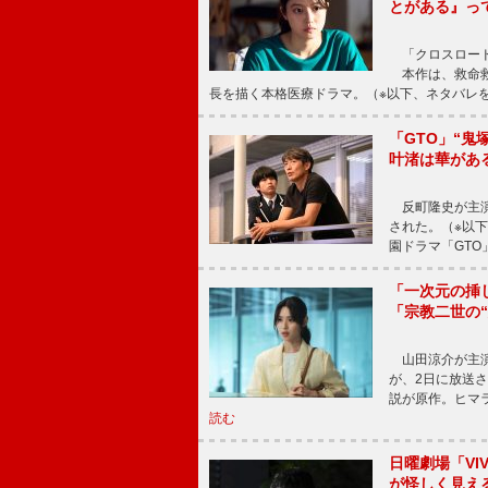
とがある』っ
「クロスロード
本作は、救命救
長を描く本格医療ドラマ。（※以下、ネタバレ
「GTO」“
叶渚は華があ
反町隆史が主演
された。（※以
園ドラマ「GTO
「一次元の挿
「宗教二世の
山田涼介が主演
が、2日に放送
説が原作。ヒマラ
読む
日曜劇場「V
が怪しく見え