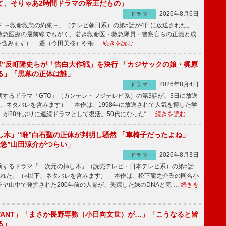
て、そりゃあ2時間ドラマの帝王だもの」
2026年8月6日
ドラマ
 ～救命救急の約束～」（テレビ朝日系）の第5話が4日に放送された。
急医療の最前線でもがく、若き救命医・救急隊員・警察官らの正義と成
を含みます） 遥（今田美桜）や桐 …
続きを読む
鬼塚”反町隆史らが「告白大作戦」を決行 「カジサックの娘・梶原
る」「黒幕の正体は誰」
2026年8月4日
ドラマ
するドラマ「GTO」（カンテレ・フジテレビ系）の第3話が、3日に放送
下、ネタバレを含みます） 本作は、1998年に放送されて人気を博した学
」が28年ぶりに連続ドラマとして復活。50代になった“ …
続きを読む
し木」“唯”白石聖の正体が判明し騒然 「車椅子だったよね」
“悠”山田涼介がつらい」
2026年8月3日
ドラマ
するドラマ「一次元の挿し木」（読売テレビ・日本テレビ系）の第5話
された。（※以下、ネタバレを含みます） 本作は、松下龍之介氏の同名小
ヤ山中で発掘された200年前の人骨が、失踪した妹のDNAと完 …
続きを
IVANT」「まさか長野専務（小日向文世）が…」「こうなると皆
る」