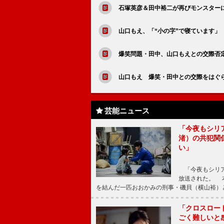
石塚英彦＆田中裕二が再びモンスター
山口もえ、「“小の字”で寝ています
爆笑問題・田中、山口もえとの交際否
山口もえ 爆笑・田中との交際をはぐ
芸能ニュース
「今夜もシリ
渚）の共犯関
い」
「今夜もシリア
放送された。 
を結んだ一匹おおかみの刑事・磯貝（横山裕）
「クロスロー
ごく難しいと