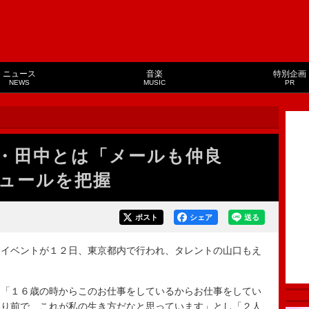
ニュース
音楽
特別企画
NEWS
MUSIC
PR
・田中とは「メールも仲良
ュールを把握
ポスト
シェア
送る
イベントが１２日、東京都内で行われ、タレントの山口もえ
「１６歳の時からこのお仕事をしているからお仕事をしてい
たり前で、これが私の生き方だなと思っています」とし「２人