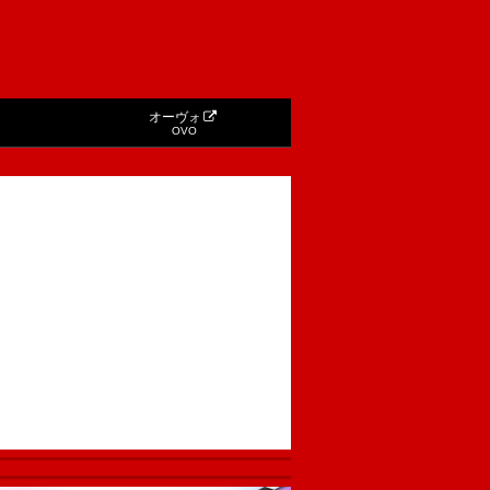
オーヴォ
OVO