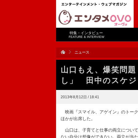
特集・インタビュー
FEATURE & INTERVIEW
ニュース
山口もえ、爆笑問題
し」 田中のスケジ
2013年8月12日 / 18:41
映画『スマイル、アゲイン』のトーク
ほかが出席した。
山口は、子育てと仕事の両立について
ない自分は想像ができない。両立が当