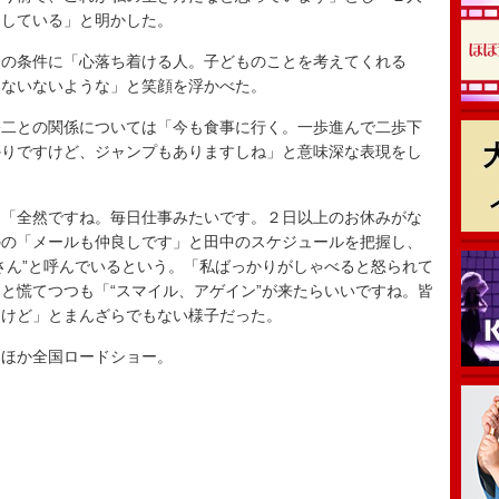
にしている」と明かした。
の条件に「心落ち着ける人。子どものことを考えてくれる
うないないような」と笑顔を浮かべた。
二との関係については「今も食事に行く。一歩進んで二歩下
かりですけど、ジャンプもありますしね」と意味深な表現をし
「全然ですね。毎日仕事みたいです。２日以上のお休みがな
のの「メールも仲良しです」と田中のスケジュールを把握し、
さん”と呼んでいるという。「私ばっかりがしゃべると怒られて
と慌てつつも「“スマイル、アゲイン”が来たらいいですね。皆
すけど」とまんざらでもない様子だった。
ほか全国ロードショー。