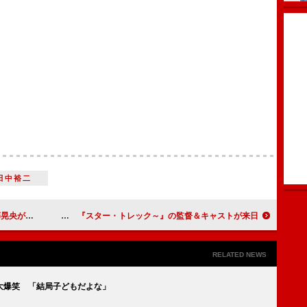
田中裕二
イブを開催
Ｊ．Ｊ．エイブラムス、最近覚えた日本語は「じぇじぇ」 『スター・トレック～』の監督＆キャストが来日
RELATED NEWS
大爆笑 「結局子どもだよな」