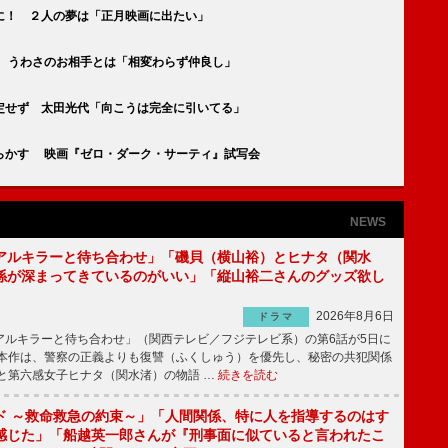
に！ ２人の夢は「正月映画に出たい」
」 うわさのお相手とは「相変わらず仲良し」
定せず 太田光代「向こうは完全に引いてる」
らかす 映画『ゼロ・ダーク・サーティ』試写会
NEWS
アルキラーと待ち合わせ」「磯貝（横山裕）とヒナタ（関水
係が深まってきているのがいい」「縦山裕二さんのグッズ欲し
2026年8月6日
ドラマ
ルキラーと待ち合わせ」（関西テレビ／フジテレビ系）の第6話が5日に
本作は、警察の正義よりも復讐（ふくしゅう）を優先し、秘密の共犯関係
と第六感女子ヒナタ（関水渚）の物語 …
続きを読む
ド ～救命救急の約束～」「人間関係、特に人を指導するのはす
感じた」「船越英一郎さんが『刑事面に似ていると言われたこ