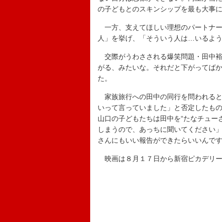
の子どもとのスキンシップを最も大事
一方、支えてほしい理想のパートナー
人」を挙げ、「そういう人は…いるよ
交際がうわさされる爆笑問題・田中裕
がる、みたいな。それだと下がってば
た。
家族旅行への田中の同行を問われると
いって言っていました」と否定したも
山口の子どもたちは田中を“たなチュー
しまうので、あっちに聞いてください」
さんにもいい報告ができたらいいんで
映画は８月１７日から新宿ピカデリー