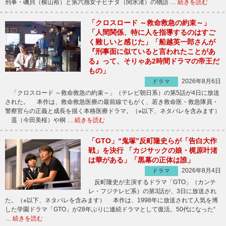
刑事・磯貝（横山裕）と第六感女子ヒナタ（関水渚）の物語 …
続きを読む
「クロスロード ～救命救急の約束～」
「人間関係、特に人を指導するのはすご
く難しいと感じた」「船越英一郎さんが
『刑事面に似ていると言われたことがあ
る』って、そりゃあ2時間ドラマの帝王だ
もの」
2026年8月6日
ドラマ
「クロスロード ～救命救急の約束～」（テレビ朝日系）の第5話が4日に放送
された。 本作は、救命救急医療の最前線でもがく、若き救命医・救急隊員・
警察官らの正義と成長を描く本格医療ドラマ。（※以下、ネタバレを含みます）
遥（今田美桜）や桐 …
続きを読む
「GTO」“鬼塚”反町隆史らが「告白大作
戦」を決行 「カジサックの娘・梶原叶渚
は華がある」「黒幕の正体は誰」
2026年8月4日
ドラマ
反町隆史が主演するドラマ「GTO」（カンテ
レ・フジテレビ系）の第3話が、3日に放送され
た。（※以下、ネタバレを含みます） 本作は、1998年に放送されて人気を博
した学園ドラマ「GTO」が28年ぶりに連続ドラマとして復活。50代になった“
…
続きを読む