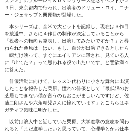
ズン＞」のブルーレイ＆ＤＶＤリリース記念イベントが２
９日、東京都内で行われ、出演者のドリュー・ロイ、コナ
ー・ジェサップと栗原類が登場した。
本シリーズは、全米で大ヒットを記録し、現在は３作目
を放送中。さらに４作目の制作が決定していることから
「役者への転向も発表し、出演してみたいですか？」と尋
ねられた栗原は「はい。もし、自分が出演できるとしたら
一瞬だけ映って、すぐにエイリアンに殺され、見ている人
に『出てた？』って思われる役で出たいです」と意欲満々
に答えた。
俳優活動に向けて、レッスン代わりに小さな舞台に出演
したことを報告した栗原。憧れの俳優として「最低限のお
芝居もできない僕が言うのもおこがましいんですけど、佐
藤二朗さんや六角精児さんに憧れています」とこちらはネ
ガティブ気味に明かした。
以前は浪人中と話していた栗原。大学進学の意志を問わ
れると「まだ進学したいと思っていて、心理学とかお仕事