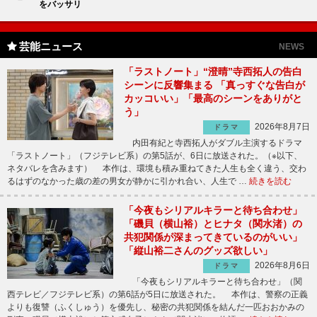
をバッサリ
芸能ニュース
NEWS
「ラストノート」“澄晴”寺西拓人の告白
シーンに反響集まる 「真っすぐな告白が
カッコいい」「最高のシーンをありがと
う」
2026年8月7日
ドラマ
内田有紀と寺西拓人がダブル主演するドラマ
「ラストノート」（フジテレビ系）の第5話が、6日に放送された。（※以下、
ネタバレを含みます） 本作は、環境も積み重ねてきた人生も全く違う、交わ
るはずのなかった歳の差の男女が静かに引かれ合い、人生で …
続きを読む
「今夜もシリアルキラーと待ち合わせ」
「磯貝（横山裕）とヒナタ（関水渚）の
共犯関係が深まってきているのがいい」
「縦山裕二さんのグッズ欲しい」
2026年8月6日
ドラマ
「今夜もシリアルキラーと待ち合わせ」（関
西テレビ／フジテレビ系）の第6話が5日に放送された。 本作は、警察の正義
よりも復讐（ふくしゅう）を優先し、秘密の共犯関係を結んだ一匹おおかみの