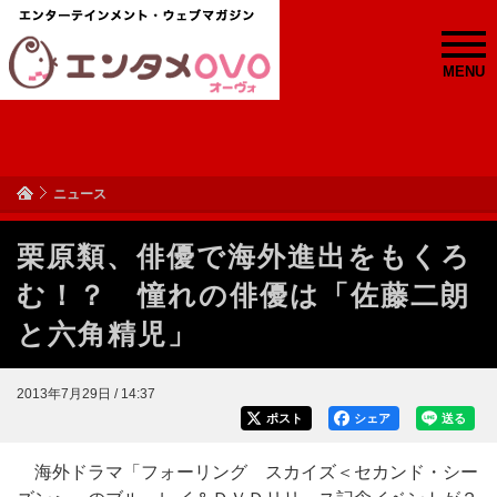
MENU
ニュース
栗原類、俳優で海外進出をもくろ
む！？ 憧れの俳優は「佐藤二朗
と六角精児」
2013年7月29日 / 14:37
ポスト
シェア
送る
海外ドラマ「フォーリング スカイズ＜セカンド・シー