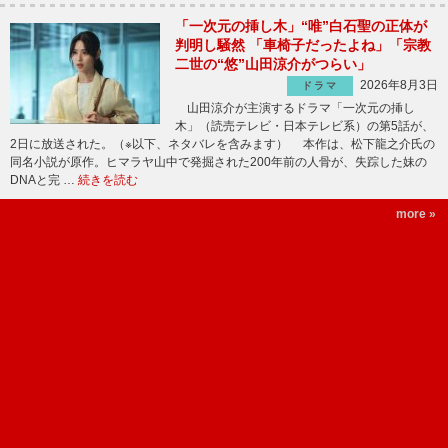
「一次元の挿し木」“唯”白石聖の正体が
判明し騒然 「車椅子だったよね」「宗教
二世の“悠”山田涼介がつらい」
2026年8月3日
ドラマ
山田涼介が主演するドラマ「一次元の挿し
木」（読売テレビ・日本テレビ系）の第5話が、
2日に放送された。（※以下、ネタバレを含みます） 本作は、松下龍之介氏の
同名小説が原作。ヒマラヤ山中で発掘された200年前の人骨が、失踪した妹の
DNAと完 …
続きを読む
more »