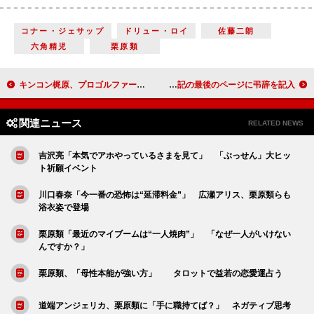
コナー・ジェサップ
ドリュー・ロイ
佐藤二朗
六角精児
栗原類
キンコン梶原、プロゴルファー狙うも“体重増加”に挫折 はんにゃ川島は「女子との出会いを求めたい」
しずちゃん、梅津正彦氏の告別式で号泣 交換日記の最後のページに弔辞を記入
関連ニュース
RELATED NEWS
吉沢亮「本気でアホやっているさまを見て」 「ぶっせん」大ヒッ
ト祈願イベント
川口春奈「今一番の恐怖は“延滞料金”」 広瀬アリス、栗原類らも
浴衣姿で登場
栗原類「最近のマイブームは“一人焼肉”」 「なぜ一人がいけない
んですか？」
栗原類、「母性本能が強い方」 タロットで益若の恋愛運占う
道端アンジェリカ、栗原類に「手に職持てば？」 ネガティブ思考