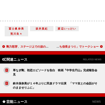
冨士眞奈美
坂井真紀
渡辺いっけい
荒川良々
剛力彩芽、ステージ上での涙の理由は 「やっと皆さんに届けられた」
要潤「滋賀が大好き。納税したいぐらい」 「あづち信長まつり」でトークショー
関連ニュース
RELATED NEWS
草なぎ剛、初恋エピソードを告白 映画『中学生円山』完成報告会
見
鈴木保奈美が１４年ぶりに民放ドラマ出演 「ママ友との会話がそ
のまませりふに」
芸能ニュース
NEWS