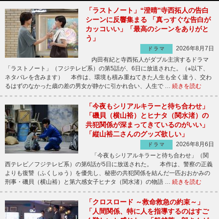
「ラストノート」“澄晴”寺西拓人の告白
シーンに反響集まる 「真っすぐな告白が
カッコいい」「最高のシーンをありがと
う」
2026年8月7日
ドラマ
内田有紀と寺西拓人がダブル主演するドラマ
「ラストノート」（フジテレビ系）の第5話が、6日に放送された。（※以下、
ネタバレを含みます） 本作は、環境も積み重ねてきた人生も全く違う、交わ
るはずのなかった歳の差の男女が静かに引かれ合い、人生で …
続きを読む
「今夜もシリアルキラーと待ち合わせ」
「磯貝（横山裕）とヒナタ（関水渚）の
共犯関係が深まってきているのがいい」
「縦山裕二さんのグッズ欲しい」
2026年8月6日
ドラマ
「今夜もシリアルキラーと待ち合わせ」（関
西テレビ／フジテレビ系）の第6話が5日に放送された。 本作は、警察の正義
よりも復讐（ふくしゅう）を優先し、秘密の共犯関係を結んだ一匹おおかみの
刑事・磯貝（横山裕）と第六感女子ヒナタ（関水渚）の物語 …
続きを読む
「クロスロード ～救命救急の約束～」
「人間関係、特に人を指導するのはすご