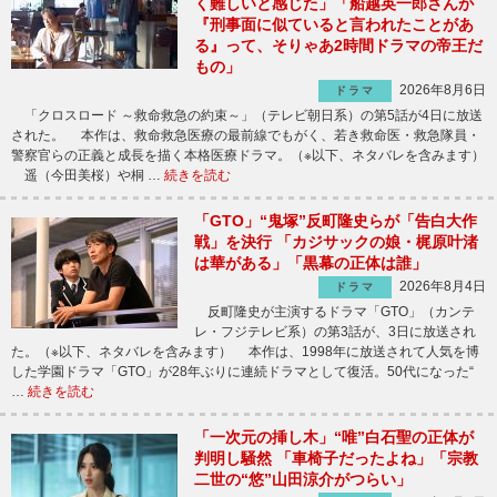
く難しいと感じた」「船越英一郎さんが
『刑事面に似ていると言われたことがあ
る』って、そりゃあ2時間ドラマの帝王だ
もの」
2026年8月6日
ドラマ
「クロスロード ～救命救急の約束～」（テレビ朝日系）の第5話が4日に放送
された。 本作は、救命救急医療の最前線でもがく、若き救命医・救急隊員・
警察官らの正義と成長を描く本格医療ドラマ。（※以下、ネタバレを含みます）
遥（今田美桜）や桐 …
続きを読む
「GTO」“鬼塚”反町隆史らが「告白大作
戦」を決行 「カジサックの娘・梶原叶渚
は華がある」「黒幕の正体は誰」
2026年8月4日
ドラマ
反町隆史が主演するドラマ「GTO」（カンテ
レ・フジテレビ系）の第3話が、3日に放送され
た。（※以下、ネタバレを含みます） 本作は、1998年に放送されて人気を博
した学園ドラマ「GTO」が28年ぶりに連続ドラマとして復活。50代になった“
…
続きを読む
「一次元の挿し木」“唯”白石聖の正体が
判明し騒然 「車椅子だったよね」「宗教
二世の“悠”山田涼介がつらい」