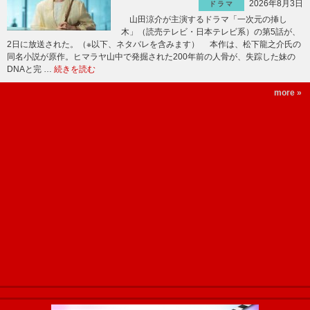
2026年8月3日
ドラマ
山田涼介が主演するドラマ「一次元の挿し
木」（読売テレビ・日本テレビ系）の第5話が、
2日に放送された。（※以下、ネタバレを含みます） 本作は、松下龍之介氏の
同名小説が原作。ヒマラヤ山中で発掘された200年前の人骨が、失踪した妹の
DNAと完 …
続きを読む
more »