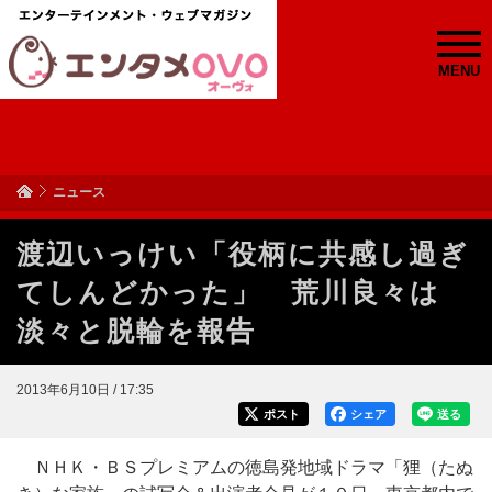
MENU
ニュース
渡辺いっけい「役柄に共感し過ぎ
てしんどかった」 荒川良々は
淡々と脱輪を報告
2013年6月10日 / 17:35
ポスト
シェア
送る
ＮＨＫ・ＢＳプレミアムの徳島発地域ドラマ「狸（たぬ