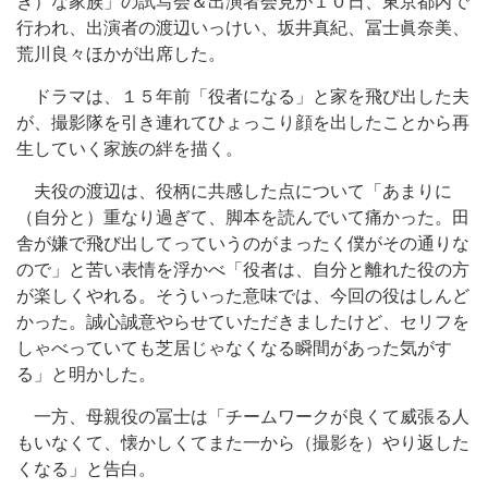
き）な家族」の試写会＆出演者会見が１０日、東京都内で
行われ、出演者の渡辺いっけい、坂井真紀、冨士眞奈美、
荒川良々ほかが出席した。
ドラマは、１５年前「役者になる」と家を飛び出した夫
が、撮影隊を引き連れてひょっこり顔を出したことから再
生していく家族の絆を描く。
夫役の渡辺は、役柄に共感した点について「あまりに
（自分と）重なり過ぎて、脚本を読んでいて痛かった。田
舎が嫌で飛び出してっていうのがまったく僕がその通りな
ので」と苦い表情を浮かべ「役者は、自分と離れた役の方
が楽しくやれる。そういった意味では、今回の役はしんど
かった。誠心誠意やらせていただきましたけど、セリフを
しゃべっていても芝居じゃなくなる瞬間があった気がす
る」と明かした。
一方、母親役の冨士は「チームワークが良くて威張る人
もいなくて、懐かしくてまた一から（撮影を）やり返した
くなる」と告白。