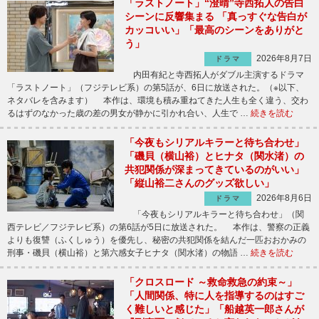
「ラストノート」“澄晴”寺西拓人の告白
シーンに反響集まる 「真っすぐな告白が
カッコいい」「最高のシーンをありがと
う」
2026年8月7日
ドラマ
内田有紀と寺西拓人がダブル主演するドラマ
「ラストノート」（フジテレビ系）の第5話が、6日に放送された。（※以下、
ネタバレを含みます） 本作は、環境も積み重ねてきた人生も全く違う、交わ
るはずのなかった歳の差の男女が静かに引かれ合い、人生で …
続きを読む
「今夜もシリアルキラーと待ち合わせ」
「磯貝（横山裕）とヒナタ（関水渚）の
共犯関係が深まってきているのがいい」
「縦山裕二さんのグッズ欲しい」
2026年8月6日
ドラマ
「今夜もシリアルキラーと待ち合わせ」（関
西テレビ／フジテレビ系）の第6話が5日に放送された。 本作は、警察の正義
よりも復讐（ふくしゅう）を優先し、秘密の共犯関係を結んだ一匹おおかみの
刑事・磯貝（横山裕）と第六感女子ヒナタ（関水渚）の物語 …
続きを読む
「クロスロード ～救命救急の約束～」
「人間関係、特に人を指導するのはすご
く難しいと感じた」「船越英一郎さんが