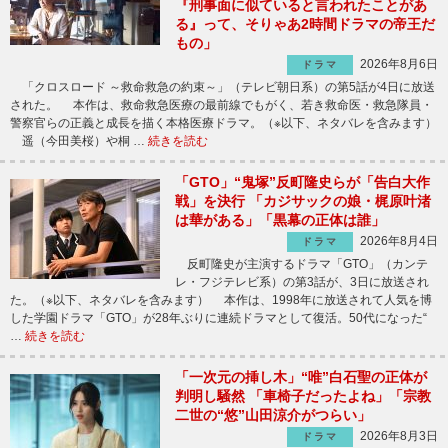
『刑事面に似ていると言われたことがあ
る』って、そりゃあ2時間ドラマの帝王だ
もの」
2026年8月6日
ドラマ
「クロスロード ～救命救急の約束～」（テレビ朝日系）の第5話が4日に放送
された。 本作は、救命救急医療の最前線でもがく、若き救命医・救急隊員・
警察官らの正義と成長を描く本格医療ドラマ。（※以下、ネタバレを含みます）
遥（今田美桜）や桐 …
続きを読む
「GTO」“鬼塚”反町隆史らが「告白大作
戦」を決行 「カジサックの娘・梶原叶渚
は華がある」「黒幕の正体は誰」
2026年8月4日
ドラマ
反町隆史が主演するドラマ「GTO」（カンテ
レ・フジテレビ系）の第3話が、3日に放送され
た。（※以下、ネタバレを含みます） 本作は、1998年に放送されて人気を博
した学園ドラマ「GTO」が28年ぶりに連続ドラマとして復活。50代になった“
…
続きを読む
「一次元の挿し木」“唯”白石聖の正体が
判明し騒然 「車椅子だったよね」「宗教
二世の“悠”山田涼介がつらい」
2026年8月3日
ドラマ