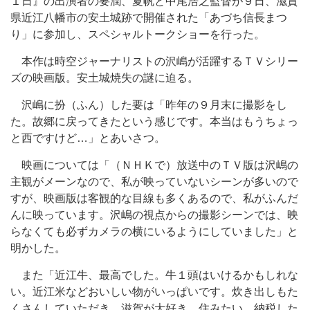
１日』の出演者の要潤、夏帆と中尾浩之監督が９日、滋賀
県近江八幡市の安土城跡で開催された「あづち信長まつ
り」に参加し、スペシャルトークショーを行った。
本作は時空ジャーナリストの沢嶋が活躍するＴＶシリー
ズの映画版。安土城焼失の謎に迫る。
沢嶋に扮（ふん）した要は「昨年の９月末に撮影をし
た。故郷に戻ってきたという感じです。本当はもうちょっ
と西ですけど…」とあいさつ。
映画については「（ＮＨＫで）放送中のＴＶ版は沢嶋の
主観がメーンなので、私が映っていないシーンが多いので
すが、映画版は客観的な目線も多くあるので、私がふんだ
んに映っています。沢嶋の視点からの撮影シーンでは、映
らなくても必ずカメラの横にいるようにしていました」と
明かした。
また「近江牛、最高でした。牛１頭はいけるかもしれな
い。近江米などおいしい物がいっぱいです。炊き出しもた
くさんしていただき、滋賀が大好き。住みたい。納税した