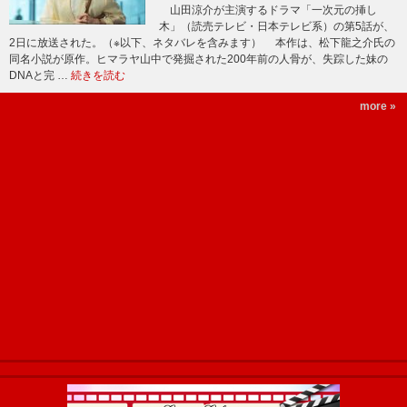
山田涼介が主演するドラマ「一次元の挿し
木」（読売テレビ・日本テレビ系）の第5話が、
2日に放送された。（※以下、ネタバレを含みます） 本作は、松下龍之介氏の
同名小説が原作。ヒマラヤ山中で発掘された200年前の人骨が、失踪した妹の
DNAと完 …
続きを読む
more »