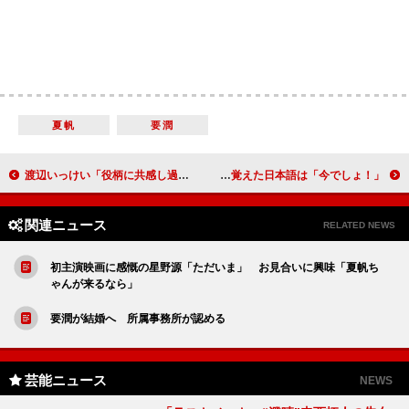
夏帆
要潤
渡辺いっけい「役柄に共感し過ぎてしんどかった」 荒川良々は淡々と脱輪を報告
Ｔ－ＡＲＡから３人組ユニットＱＢＳが誕生 ソヨン、最近覚えた日本語は「今でしょ！」
関連ニュース
RELATED NEWS
初主演映画に感慨の星野源「ただいま」 お見合いに興味「夏帆ち
ゃんが来るなら」
要潤が結婚へ 所属事務所が認める
芸能ニュース
NEWS