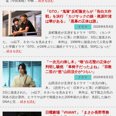
遥（今田美桜）や桐 …
続きを読む
「GTO」“鬼塚”反町隆史らが「告白大作
戦」を決行 「カジサックの娘・梶原叶渚
は華がある」「黒幕の正体は誰」
2026年8月4日
ドラマ
反町隆史が主演するドラマ「GTO」（カンテ
レ・フジテレビ系）の第3話が、3日に放送され
た。（※以下、ネタバレを含みます） 本作は、1998年に放送されて人気を博
した学園ドラマ「GTO」が28年ぶりに連続ドラマとして復活。50代になった“
…
続きを読む
「一次元の挿し木」“唯”白石聖の正体が
判明し騒然 「車椅子だったよね」「宗教
二世の“悠”山田涼介がつらい」
2026年8月3日
ドラマ
山田涼介が主演するドラマ「一次元の挿し
木」（読売テレビ・日本テレビ系）の第5話が、
2日に放送された。（※以下、ネタバレを含みます） 本作は、松下龍之介氏の
同名小説が原作。ヒマラヤ山中で発掘された200年前の人骨が、失踪した妹の
DNAと完 …
続きを読む
日曜劇場「VIVANT」「まさか長野専務