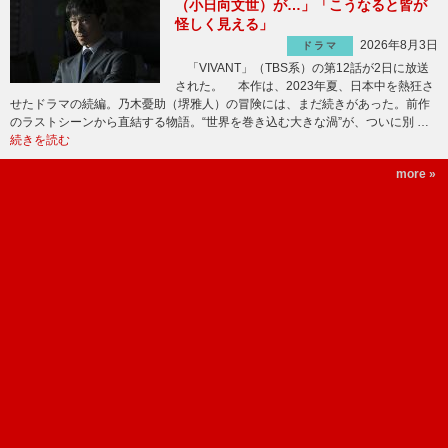
（小日向文世）が…」「こうなると皆が
怪しく見える」
2026年8月3日
ドラマ
「VIVANT」（TBS系）の第12話が2日に放送
された。 本作は、2023年夏、日本中を熱狂さ
せたドラマの続編。乃木憂助（堺雅人）の冒険には、まだ続きがあった。前作
のラストシーンから直結する物語。“世界を巻き込む大きな渦”が、ついに別 …
続きを読む
more »