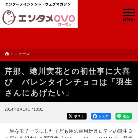
MENU
ニュース
芹那、蜷川実花との初仕事に大喜
び バレンタインチョコは「羽生
さんにあげたい」
2014年2月14日 / 18:31
ポスト
シェア
送る
馬をモチーフにした子ども用の乗用玩具ロディの誕生３