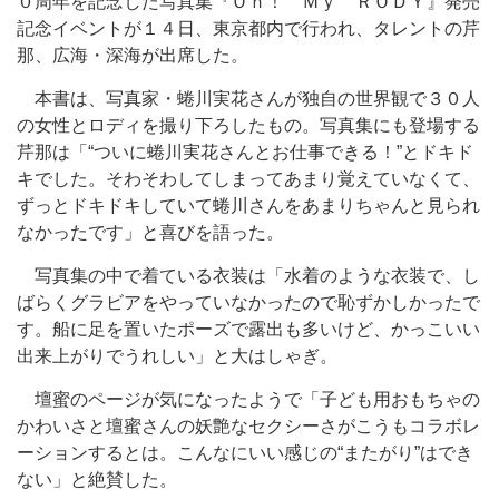
０周年を記念した写真集『Ｏｈ！ Ｍｙ ＲＯＤＹ』発売
記念イベントが１４日、東京都内で行われ、タレントの芹
那、広海・深海が出席した。
本書は、写真家・蜷川実花さんが独自の世界観で３０人
の女性とロディを撮り下ろしたもの。写真集にも登場する
芹那は「“ついに蜷川実花さんとお仕事できる！”とドキド
キでした。そわそわしてしまってあまり覚えていなくて、
ずっとドキドキしていて蜷川さんをあまりちゃんと見られ
なかったです」と喜びを語った。
写真集の中で着ている衣装は「水着のような衣装で、し
ばらくグラビアをやっていなかったので恥ずかしかったで
す。船に足を置いたポーズで露出も多いけど、かっこいい
出来上がりでうれしい」と大はしゃぎ。
壇蜜のページが気になったようで「子ども用おもちゃの
かわいさと壇蜜さんの妖艶なセクシーさがこうもコラボレ
ーションするとは。こんなにいい感じの“またがり”はでき
ない」と絶賛した。