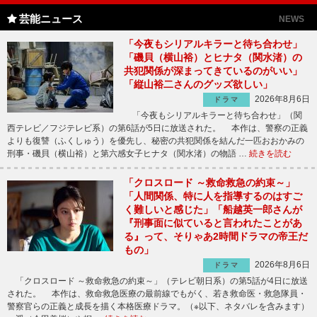
芸能ニュース
NEWS
「今夜もシリアルキラーと待ち合わせ」
「磯貝（横山裕）とヒナタ（関水渚）の
共犯関係が深まってきているのがいい」
「縦山裕二さんのグッズ欲しい」
2026年8月6日
ドラマ
「今夜もシリアルキラーと待ち合わせ」（関
西テレビ／フジテレビ系）の第6話が5日に放送された。 本作は、警察の正義
よりも復讐（ふくしゅう）を優先し、秘密の共犯関係を結んだ一匹おおかみの
刑事・磯貝（横山裕）と第六感女子ヒナタ（関水渚）の物語 …
続きを読む
「クロスロード ～救命救急の約束～」
「人間関係、特に人を指導するのはすご
く難しいと感じた」「船越英一郎さんが
『刑事面に似ていると言われたことがあ
る』って、そりゃあ2時間ドラマの帝王だ
もの」
2026年8月6日
ドラマ
「クロスロード ～救命救急の約束～」（テレビ朝日系）の第5話が4日に放送
された。 本作は、救命救急医療の最前線でもがく、若き救命医・救急隊員・
警察官らの正義と成長を描く本格医療ドラマ。（※以下、ネタバレを含みます）