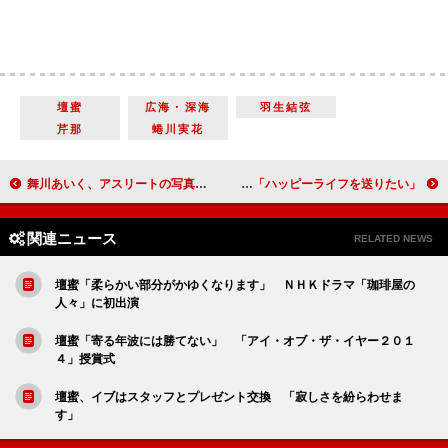
壇蜜
広海・深海
羽生結弦
芹那
蜷川実花
舞川あいく、アスリートの写真展を開催 角野友基選手「にやけちゃいます」
あべこうじ＆高橋愛が結婚会見 「ハッピーライフを送りたい」
関連ニュース
RELATED NEWS
壇蜜「柔らかい部分がかゆくなります」 ＮＨＫドラマ「珈琲屋の
人々」に初出演
壇蜜「寄る年波には勝てない」 「アイ・オブ・ザ・イヤー２０１
４」授賞式
壇蜜、イブはスタッフとプレゼント交換 「寂しさを紛らわせま
す」