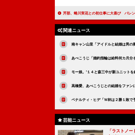
芹那、蜷川実花との初仕事に大喜び バレンタインチョコは「羽生さん
関連ニュース
南キャン山里「アイドルと結婚は男の
あべこうじ「婚約指輪は給料何カ月分
モー娘。’１４と森三中が新ユニットを
高橋愛、あべこうじとの結婚をファン
ペナルティ・ヒデ「Ｗ杯は２勝１敗で
芸能ニュース
「ラストノー