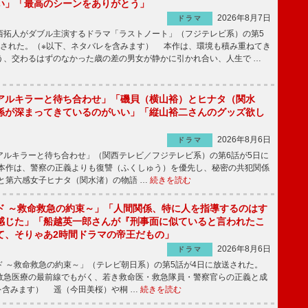
い」「最高のシーンをありがとう」
2026年8月7日
ドラマ
拓人がダブル主演するドラマ「ラストノート」（フジテレビ系）の第5
送された。（※以下、ネタバレを含みます） 本作は、環境も積み重ねてき
う、交わるはずのなかった歳の差の男女が静かに引かれ合い、人生で …
アルキラーと待ち合わせ」「磯貝（横山裕）とヒナタ（関水
係が深まってきているのがいい」「縦山裕二さんのグッズ欲し
2026年8月6日
ドラマ
ルキラーと待ち合わせ」（関西テレビ／フジテレビ系）の第6話が5日に
本作は、警察の正義よりも復讐（ふくしゅう）を優先し、秘密の共犯関係
と第六感女子ヒナタ（関水渚）の物語 …
続きを読む
ド ～救命救急の約束～」「人間関係、特に人を指導するのはす
感じた」「船越英一郎さんが『刑事面に似ていると言われたこ
て、そりゃあ2時間ドラマの帝王だもの」
2026年8月6日
ドラマ
 ～救命救急の約束～」（テレビ朝日系）の第5話が4日に放送された。
急医療の最前線でもがく、若き救命医・救急隊員・警察官らの正義と成
を含みます） 遥（今田美桜）や桐 …
続きを読む