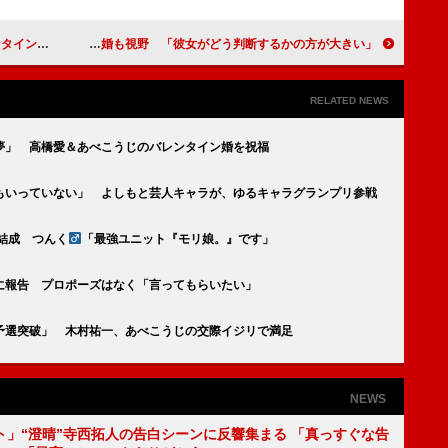
にあげたい」
坂上忍、交際女性との結婚も視野 「彼女がどう判断するかの方が大きい」
RELATED NEWS
夢」 高橋愛＆あべこうじのバレンタイン婚を祝福
もいっていない」 よしもと芸人キャラが、ゆるキャラグランプリ参戦
結成 つんく
「最強ユニット『モリ娘。』です」
に報告 プロポーズはなく「言ってもらいたい」
予選突破」 木村祐一、あべこうじの交際イジリで満足
NEWS
ト」“澄晴”寺西拓人の告白シーンに反響集まる 「真っすぐな告