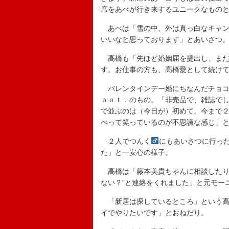
席をあべが行き来するユニークなもの
あべは「雪の中、外は真っ白なキャン
いいなと思っております」とあいさつ
高橋も「先ほど婚姻届を提出し、まだ
す。お仕事の方も、高橋愛として続け
バレンタインデー婚にちなんだチョコ
ｐｏｔ．のもの。「非売品で、雑誌で
で並ぶのは（今日が）初めて。今まで
べって笑っているのが不思議な感じ」
２人でつんく
にもあいさつに行っ
た」と一安心の様子。
高橋は「藤本美貴ちゃんに相談したり
ない？”と連絡をくれました」と元モー
「新居は探しているところ」という高
イでやりたいです」とおねだり。