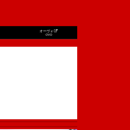
オーヴォ
OVO