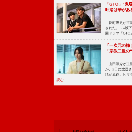
「GTO」“
叶渚は華があ
反町隆史が主演
された。（※以
園ドラマ「GTO
「一次元の挿
「宗教二世の
山田涼介が主演
が、2日に放送
説が原作。ヒマラ
読む