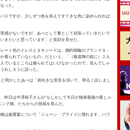
となった。
パスですが、少しずつ色を添えてすてきな色に染められれば
。
実感がないですが、あべとして妻として頑張っていきたいで
ていきたいと思っています」と笑顔を見せた。
レート色のドレスとタキシードは、婚約指輪のブランドＱ－
しか着られていないもの」だという。「（報道陣の前に）２人
２人でいるところは撮られてはいけなかったので、並んでしゃ
とうれしそうに語った。
たと明かしたあべは「前向きな意見を頂いて、明るく話しまし
、昨日は中澤裕子さんが“もしかして今日が独身最後の夜じゃ
ニング娘。たちからの祝福を喜んだ。
橋は披露宴について「ジューン・ブライドに憧れます。ハワ