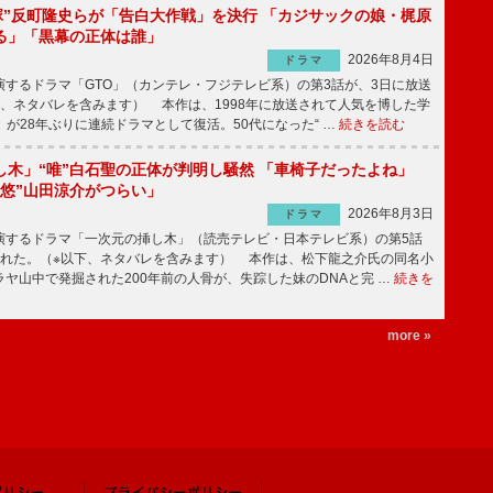
鬼塚”反町隆史らが「告白大作戦」を決行 「カジサックの娘・梶原
る」「黒幕の正体は誰」
2026年8月4日
ドラマ
するドラマ「GTO」（カンテレ・フジテレビ系）の第3話が、3日に放送
下、ネタバレを含みます） 本作は、1998年に放送されて人気を博した学
」が28年ぶりに連続ドラマとして復活。50代になった“ …
続きを読む
し木」“唯”白石聖の正体が判明し騒然 「車椅子だったよね」
“悠”山田涼介がつらい」
2026年8月3日
ドラマ
するドラマ「一次元の挿し木」（読売テレビ・日本テレビ系）の第5話
された。（※以下、ネタバレを含みます） 本作は、松下龍之介氏の同名小
ヤ山中で発掘された200年前の人骨が、失踪した妹のDNAと完 …
続きを
more »