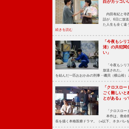
白がカッコい
内田有紀と寺西
話が、6日に放
た人生も全く違
続きを読む
「今夜もシリ
渚）の共犯関
い」
「今夜もシリア
放送された。 
を結んだ一匹おおかみの刑事・磯貝（横山裕）
「クロスロー
ごく難しいと
とがある』っ
「クロスロード
本作は、救命救
長を描く本格医療ドラマ。（※以下、ネタバレ