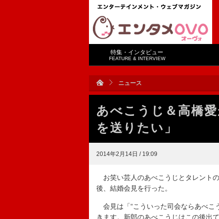
特集・インタビュー
FEATURE & INTERVIEW
ニュース
あべこうじ＆高橋愛
を送りたい」
2014年2月14日 / 19:09
お笑い芸人のあべこうじとタレントの
後、結婚会見を行った。
会見は「“こういった司会ならあべこう
きます。新郎のあべこうじはこの後出