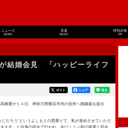
ニュース
音楽
特別企画
NEWS
MUSIC
PR
が結婚会見 「ハッピーライフ
ポスト
シェア
送る
高橋愛が１４日、神奈川県横浜市内の役所へ婚姻届を提出
じだろう”というよしもとの悪乗りで、私が進めさせていただ
てきます」と自身の司会で行われ、金びょうぶ前の座席と司会