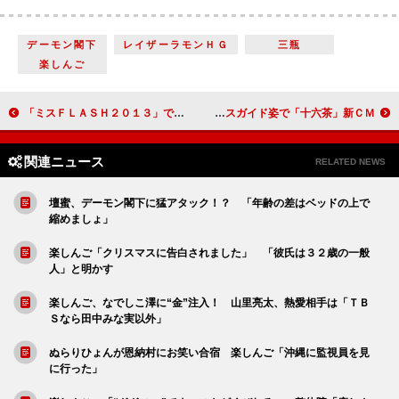
デーモン閣下
レイザーラモンＨＧ
三瓶
楽しんご
「ミスＦＬＡＳＨ２０１３」でビキニ姿を披露 池田裕子は、公約通りに“ゲテモノ食い！？”
ガッキー、ご当地キャラに笑顔 バスガイド姿で「十六茶」新ＣＭ
関連ニュース
RELATED NEWS
壇蜜、デーモン閣下に猛アタック！？ 「年齢の差はベッドの上で
縮めましょ」
楽しんご「クリスマスに告白されました」 「彼氏は３２歳の一般
人」と明かす
楽しんご、なでしこ澤に“金”注入！ 山里亮太、熱愛相手は「ＴＢ
Ｓなら田中みな実以外」
ぬらりひょんが恩納村にお笑い合宿 楽しんご「沖縄に監視員を見
に行った」