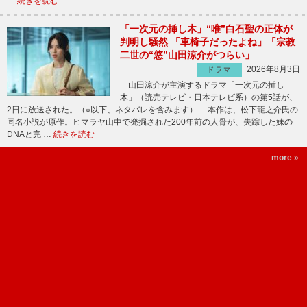
…
続きを読む
「一次元の挿し木」“唯”白石聖の正体が
判明し騒然 「車椅子だったよね」「宗教
二世の“悠”山田涼介がつらい」
2026年8月3日
ドラマ
山田涼介が主演するドラマ「一次元の挿し
木」（読売テレビ・日本テレビ系）の第5話が、
2日に放送された。（※以下、ネタバレを含みます） 本作は、松下龍之介氏の
同名小説が原作。ヒマラヤ山中で発掘された200年前の人骨が、失踪した妹の
DNAと完 …
続きを読む
more »