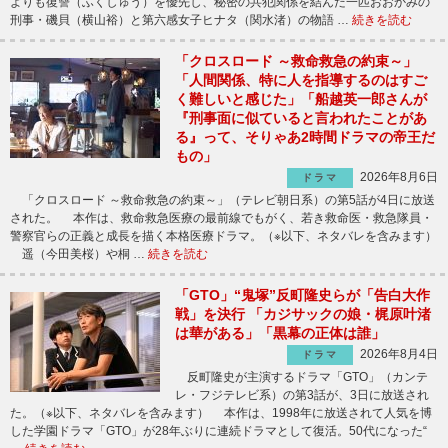
よりも復讐（ふくしゅう）を優先し、秘密の共犯関係を結んだ一匹おおかみの
刑事・磯貝（横山裕）と第六感女子ヒナタ（関水渚）の物語 …
続きを読む
「クロスロード ～救命救急の約束～」
「人間関係、特に人を指導するのはすご
く難しいと感じた」「船越英一郎さんが
『刑事面に似ていると言われたことがあ
る』って、そりゃあ2時間ドラマの帝王だ
もの」
2026年8月6日
ドラマ
「クロスロード ～救命救急の約束～」（テレビ朝日系）の第5話が4日に放送
された。 本作は、救命救急医療の最前線でもがく、若き救命医・救急隊員・
警察官らの正義と成長を描く本格医療ドラマ。（※以下、ネタバレを含みます）
遥（今田美桜）や桐 …
続きを読む
「GTO」“鬼塚”反町隆史らが「告白大作
戦」を決行 「カジサックの娘・梶原叶渚
は華がある」「黒幕の正体は誰」
2026年8月4日
ドラマ
反町隆史が主演するドラマ「GTO」（カンテ
レ・フジテレビ系）の第3話が、3日に放送され
た。（※以下、ネタバレを含みます） 本作は、1998年に放送されて人気を博
した学園ドラマ「GTO」が28年ぶりに連続ドラマとして復活。50代になった“