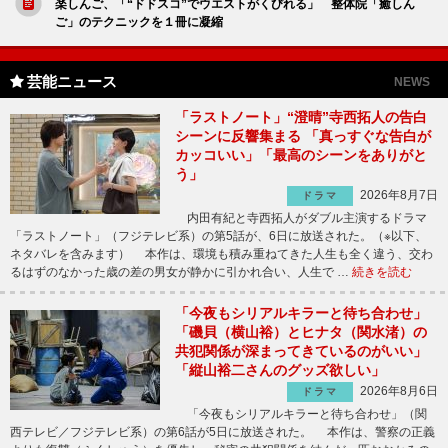
楽しんご、「“ドドスコ”でウエストがくびれる」 整体院「癒しん
ご」のテクニックを１冊に凝縮
芸能ニュース
NEWS
「ラストノート」“澄晴”寺西拓人の告白
シーンに反響集まる 「真っすぐな告白が
カッコいい」「最高のシーンをありがと
う」
2026年8月7日
ドラマ
内田有紀と寺西拓人がダブル主演するドラマ
「ラストノート」（フジテレビ系）の第5話が、6日に放送された。（※以下、
ネタバレを含みます） 本作は、環境も積み重ねてきた人生も全く違う、交わ
るはずのなかった歳の差の男女が静かに引かれ合い、人生で …
続きを読む
「今夜もシリアルキラーと待ち合わせ」
「磯貝（横山裕）とヒナタ（関水渚）の
共犯関係が深まってきているのがいい」
「縦山裕二さんのグッズ欲しい」
2026年8月6日
ドラマ
「今夜もシリアルキラーと待ち合わせ」（関
西テレビ／フジテレビ系）の第6話が5日に放送された。 本作は、警察の正義