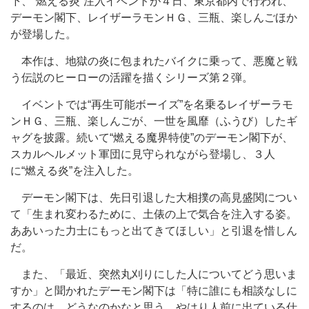
下、“燃える炎”注入イベントが４日、東京都内で行われ、
デーモン閣下、レイザーラモンＨＧ、三瓶、楽しんごほか
が登場した。
本作は、地獄の炎に包まれたバイクに乗って、悪魔と戦
う伝説のヒーローの活躍を描くシリーズ第２弾。
イベントでは“再生可能ボーイズ”を名乗るレイザーラモ
ンＨＧ、三瓶、楽しんごが、一世を風靡（ふうび）したギ
ャグを披露。続いて“燃える魔界特使”のデーモン閣下が、
スカルヘルメット軍団に見守られながら登場し、３人
に“燃える炎”を注入した。
デーモン閣下は、先日引退した大相撲の高見盛関につい
て「生まれ変わるために、土俵の上で気合を注入する姿。
ああいった力士にもっと出てきてほしい」と引退を惜しん
だ。
また、「最近、突然丸刈りにした人についてどう思いま
すか」と聞かれたデーモン閣下は「特に誰にも相談なしに
するのは、どうなのかなと思う。やはり人前に出ている仕