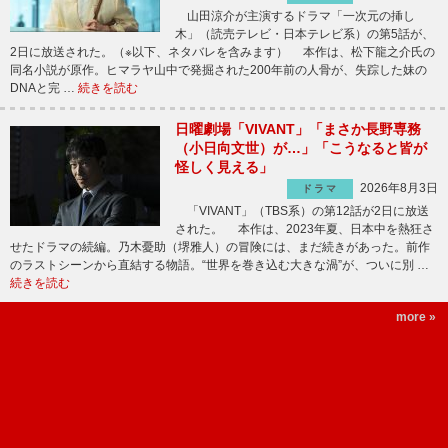
山田涼介が主演するドラマ「一次元の挿し
木」（読売テレビ・日本テレビ系）の第5話が、
2日に放送された。（※以下、ネタバレを含みます） 本作は、松下龍之介氏の
同名小説が原作。ヒマラヤ山中で発掘された200年前の人骨が、失踪した妹の
DNAと完 …
続きを読む
日曜劇場「VIVANT」「まさか長野専務
（小日向文世）が…」「こうなると皆が
怪しく見える」
2026年8月3日
ドラマ
「VIVANT」（TBS系）の第12話が2日に放送
された。 本作は、2023年夏、日本中を熱狂さ
せたドラマの続編。乃木憂助（堺雅人）の冒険には、まだ続きがあった。前作
のラストシーンから直結する物語。“世界を巻き込む大きな渦”が、ついに別 …
続きを読む
more »