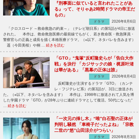
『刑事面に似ていると言われたことがあ
る』って、そりゃあ2時間ドラマの帝王だ
もの」
2026年8月6日
ドラマ
「クロスロード ～救命救急の約束～」（テレビ朝日系）の第5話が4日に放送
された。 本作は、救命救急医療の最前線でもがく、若き救命医・救急隊員・
警察官らの正義と成長を描く本格医療ドラマ。（※以下、ネタバレを含みます）
遥（今田美桜）や桐 …
続きを読む
「GTO」“鬼塚”反町隆史らが「告白大作
戦」を決行 「カジサックの娘・梶原叶渚
は華がある」「黒幕の正体は誰」
2026年8月4日
ドラマ
反町隆史が主演するドラマ「GTO」（カンテ
レ・フジテレビ系）の第3話が、3日に放送され
た。（※以下、ネタバレを含みます） 本作は、1998年に放送されて人気を博
した学園ドラマ「GTO」が28年ぶりに連続ドラマとして復活。50代になった“
…
続きを読む
「一次元の挿し木」“唯”白石聖の正体が
判明し騒然 「車椅子だったよね」「宗教
二世の“悠”山田涼介がつらい」
2026年8月3日
ドラマ