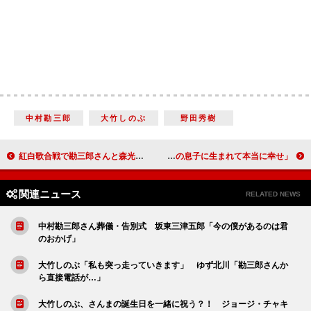
中村勘三郎
大竹しのぶ
野田秀樹
紅白歌合戦で勘三郎さんと森光子さんを追悼 和田アキ子「心を込めて歌いたい」
中村勘九郎・七之助、決意新たに 「勘三郎の息子に生まれて本当に幸せ」
関連ニュース
RELATED NEWS
中村勘三郎さん葬儀・告別式 坂東三津五郎「今の僕があるのは君
のおかげ」
大竹しのぶ「私も突っ走っていきます」 ゆず北川「勘三郎さんか
ら直接電話が…」
大竹しのぶ、さんまの誕生日を一緒に祝う？！ ジョージ・チャキ