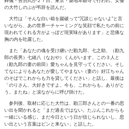
葬儀・告別式が２７日、東京・築地本願寺で行われ、女優
の大竹しのぶが弔辞を読んだ。
大竹は「そんな白い箱を蹴破って“冗談じゃないよ”と言
いながら、あの世界一チャーミングな笑顔で私たちの前に
現われてくれる方がよっぽど現実味があります」と悲痛な
胸の内を吐露した。
また「あなたの魂を受け継いだ勘九郎、七之助、（勘九
郎の長男）七緒八（なおや）くんがいます。この３人と
（勘九郎の妻の前田）愛ちゃんを見守ってください。そし
てなによりもあなたが愛してやまない（妻の）好江ちゃん
のそばでこれからも力を貸してください」と話し、最後は
「のりさん、大好きですよ。今も、これからも。ありがと
う。またね」と涙ながらに呼び掛けた。
参列後、取材に応じた大竹は、勘三郎さんとの一番の思
い出を聞かれると「まだ過去ではない。たぶんこれからも
一緒にいる感じ。まだ今日という日が信じられないし、思
い出という言葉はピンと来ない」と話した。