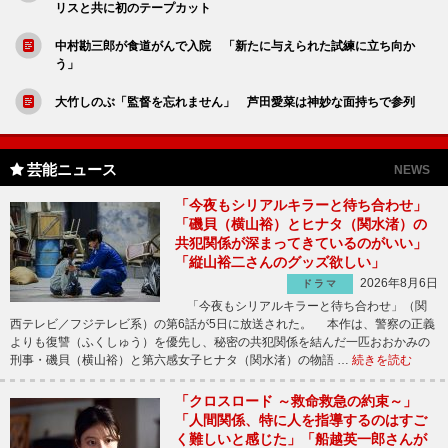
リスと共に初のテープカット
中村勘三郎が食道がんで入院 「新たに与えられた試練に立ち向か
う」
大竹しのぶ「監督を忘れません」 芦田愛菜は神妙な面持ちで参列
芸能ニュース
NEWS
「今夜もシリアルキラーと待ち合わせ」
「磯貝（横山裕）とヒナタ（関水渚）の
共犯関係が深まってきているのがいい」
「縦山裕二さんのグッズ欲しい」
2026年8月6日
ドラマ
「今夜もシリアルキラーと待ち合わせ」（関
西テレビ／フジテレビ系）の第6話が5日に放送された。 本作は、警察の正義
よりも復讐（ふくしゅう）を優先し、秘密の共犯関係を結んだ一匹おおかみの
刑事・磯貝（横山裕）と第六感女子ヒナタ（関水渚）の物語 …
続きを読む
「クロスロード ～救命救急の約束～」
「人間関係、特に人を指導するのはすご
く難しいと感じた」「船越英一郎さんが