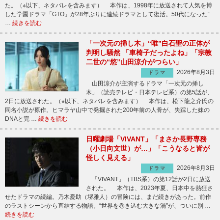
た。（※以下、ネタバレを含みます） 本作は、1998年に放送されて人気を博
した学園ドラマ「GTO」が28年ぶりに連続ドラマとして復活。50代になった“
…
続きを読む
「一次元の挿し木」“唯”白石聖の正体が
判明し騒然 「車椅子だったよね」「宗教
二世の“悠”山田涼介がつらい」
2026年8月3日
ドラマ
山田涼介が主演するドラマ「一次元の挿し
木」（読売テレビ・日本テレビ系）の第5話が、
2日に放送された。（※以下、ネタバレを含みます） 本作は、松下龍之介氏の
同名小説が原作。ヒマラヤ山中で発掘された200年前の人骨が、失踪した妹の
DNAと完 …
続きを読む
日曜劇場「VIVANT」「まさか長野専務
（小日向文世）が…」「こうなると皆が
怪しく見える」
2026年8月3日
ドラマ
「VIVANT」（TBS系）の第12話が2日に放送
された。 本作は、2023年夏、日本中を熱狂さ
せたドラマの続編。乃木憂助（堺雅人）の冒険には、まだ続きがあった。前作
のラストシーンから直結する物語。“世界を巻き込む大きな渦”が、ついに別 …
続きを読む