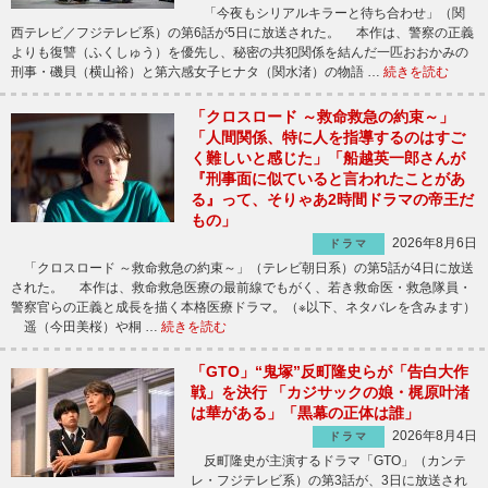
「今夜もシリアルキラーと待ち合わせ」（関
西テレビ／フジテレビ系）の第6話が5日に放送された。 本作は、警察の正義
よりも復讐（ふくしゅう）を優先し、秘密の共犯関係を結んだ一匹おおかみの
刑事・磯貝（横山裕）と第六感女子ヒナタ（関水渚）の物語 …
続きを読む
「クロスロード ～救命救急の約束～」
「人間関係、特に人を指導するのはすご
く難しいと感じた」「船越英一郎さんが
『刑事面に似ていると言われたことがあ
る』って、そりゃあ2時間ドラマの帝王だ
もの」
2026年8月6日
ドラマ
「クロスロード ～救命救急の約束～」（テレビ朝日系）の第5話が4日に放送
された。 本作は、救命救急医療の最前線でもがく、若き救命医・救急隊員・
警察官らの正義と成長を描く本格医療ドラマ。（※以下、ネタバレを含みます）
遥（今田美桜）や桐 …
続きを読む
「GTO」“鬼塚”反町隆史らが「告白大作
戦」を決行 「カジサックの娘・梶原叶渚
は華がある」「黒幕の正体は誰」
2026年8月4日
ドラマ
反町隆史が主演するドラマ「GTO」（カンテ
レ・フジテレビ系）の第3話が、3日に放送され