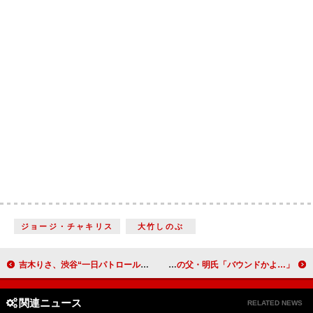
ジョージ・チャキリス
大竹しのぶ
吉木りさ、渋谷“一日パトロール隊長”に 「守ってくれる王子様を心待ちにしてます」
フレンチ・キスの倉持明日香、始球式に再登板 元投手の父・明氏「バウンドかよ…」
関連ニュース
RELATED NEWS