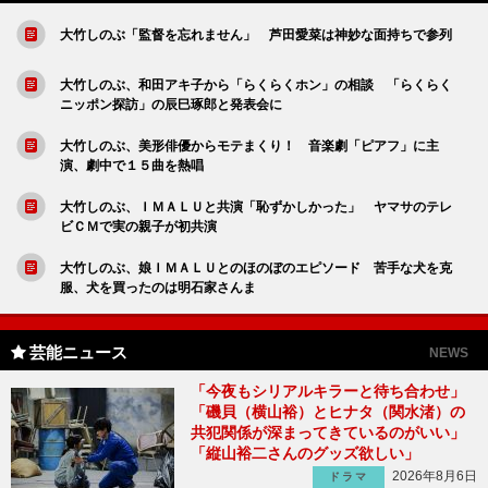
大竹しのぶ「監督を忘れません」 芦田愛菜は神妙な面持ちで参列
大竹しのぶ、和田アキ子から「らくらくホン」の相談 「らくらく
ニッポン探訪」の辰巳琢郎と発表会に
大竹しのぶ、美形俳優からモテまくり！ 音楽劇「ピアフ」に主
演、劇中で１５曲を熱唱
大竹しのぶ、ＩＭＡＬＵと共演「恥ずかしかった」 ヤマサのテレ
ビＣＭで実の親子が初共演
大竹しのぶ、娘ＩＭＡＬＵとのほのぼのエピソード 苦手な犬を克
服、犬を買ったのは明石家さんま
芸能ニュース
NEWS
「今夜もシリアルキラーと待ち合わせ」
「磯貝（横山裕）とヒナタ（関水渚）の
共犯関係が深まってきているのがいい」
「縦山裕二さんのグッズ欲しい」
2026年8月6日
ドラマ