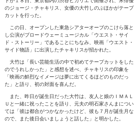
トが１８日、東京都内の渋谷ヒカリエで開催され、米俳優
のジョージ・チャキリス、女優の大竹しのぶほかがテープ
カットを行った。
この日、オープンした東急シアターオーブのこけら落と
し公演がブロードウェーミュージカル「ウエスト・サイ
ド・ストーリー」であることにちなみ、映画「ウエスト・
サイド物語」に出演したチャキリスが招かれた。
大竹は「長い芸能生活の中で初めてテープカットをした
のでうれしかった」と感想を述べ、チャキリスの印象を
「映画の鮮烈なイメージは夢に出てくるほどのものだっ
た」と語り、初の対面を喜んだ。
また、昨日が誕生日だった大竹は、友人と娘のＩＭＡＬ
Ｕと一緒に祝ったことを語り、元夫の明石家さんまについ
ては「彼は都合がつかなかったけど、彼も７月が誕生月な
ので、また後日会いましょうと話した」と明かした。