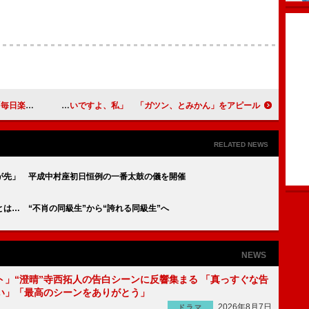
る」と二宮
広瀬アリス「負けないですよ、私」 「ガツン、とみかん」をアピール
RELATED NEWS
が先」 平成中村座初日恒例の一番太鼓の儀を開催
は… “不肖の同級生”から“誇れる同級生”へ
NEWS
ト」“澄晴”寺西拓人の告白シーンに反響集まる 「真っすぐな告
い」「最高のシーンをありがとう」
2026年8月7日
ドラマ