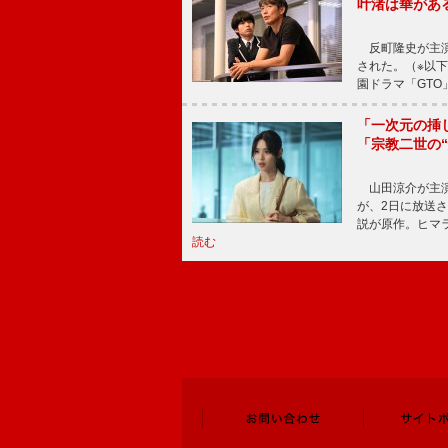
叶渚は華があ
反町隆史が主演
された。（※以
園ドラマ「GTO
「一次元の挿
「宗教二世の
山田涼介が主演
が、2日に放送
説が原作。ヒマラ
読む