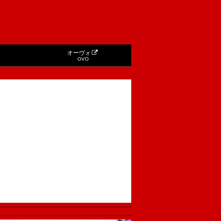
オーヴォ
OVO