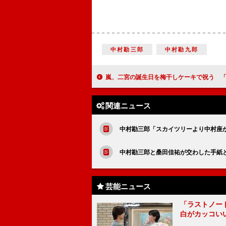
中村勘三郎
中村勘九郎
嵐、二宮の誕生日を梅干しケーキで祝う 「毎日楽しく生きてい
関連ニュース
中村勘三郎「スカイツリーより中村座
中村勘三郎と桑田佳祐が交わした手紙と
芸能ニュース
「ラストノー
白がカッコい