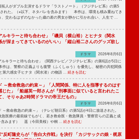
拓人がダブル主演するドラマ「ラストノート」（フジテレビ系）の第5
送された。（※以下、ネタバレを含みます） 本作は、環境も積み重ねてき
う、交わるはずのなかった歳の差の男女が静かに引かれ合い、人生で …
アルキラーと待ち合わせ」「磯貝（横山裕）とヒナタ（関水
係が深まってきているのがいい」「縦山裕二さんのグッズ欲し
2026年8月6日
ドラマ
ルキラーと待ち合わせ」（関西テレビ／フジテレビ系）の第6話が5日に
本作は、警察の正義よりも復讐（ふくしゅう）を優先し、秘密の共犯関係
と第六感女子ヒナタ（関水渚）の物語 …
続きを読む
ド ～救命救急の約束～」「人間関係、特に人を指導するのはす
感じた」「船越英一郎さんが『刑事面に似ていると言われたこ
て、そりゃあ2時間ドラマの帝王だもの」
2026年8月6日
ドラマ
 ～救命救急の約束～」（テレビ朝日系）の第5話が4日に放送された。
急医療の最前線でもがく、若き救命医・救急隊員・警察官らの正義と成
を含みます） 遥（今田美桜）や桐 …
続きを読む
鬼塚”反町隆史らが「告白大作戦」を決行 「カジサックの娘・梶原