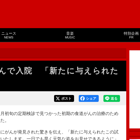
ニュース
音楽
特別企画
NEWS
MUSIC
PR
んで入院 「新たに与えられた
ポスト
シェア
送る
月初旬の定期検診で見つかった初期の食道がんの治療のため
した。
にがんが発見された驚きを伝え、「新たに与えられたこの試
念いたします。一日でも早く元気な姿をお見せできるように」