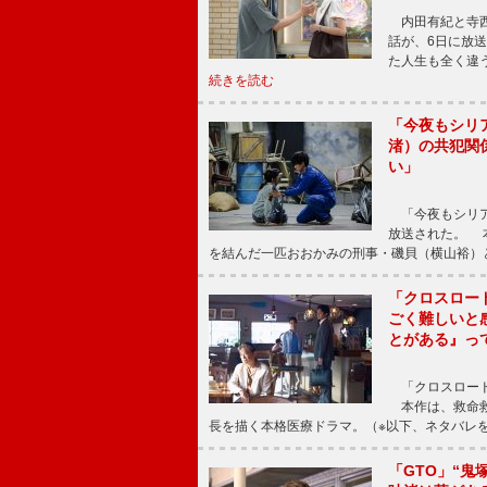
内田有紀と寺西
話が、6日に放
た人生も全く違
続きを読む
「今夜もシリ
渚）の共犯関
い」
「今夜もシリア
放送された。 
を結んだ一匹おおかみの刑事・磯貝（横山裕）
「クロスロー
ごく難しいと
とがある』っ
「クロスロード
本作は、救命救
長を描く本格医療ドラマ。（※以下、ネタバレ
「GTO」“