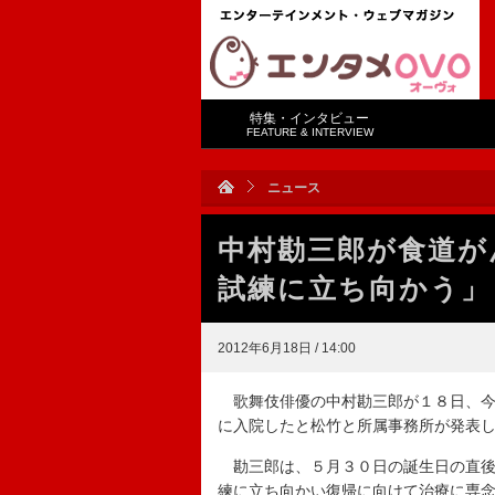
特集・インタビュー
FEATURE & INTERVIEW
ニュース
中村勘三郎が食道が
試練に立ち向かう」
2012年6月18日 / 14:00
歌舞伎俳優の中村勘三郎が１８日、今
に入院したと松竹と所属事務所が発表
勘三郎は、５月３０日の誕生日の直後
練に立ち向かい復帰に向けて治療に専