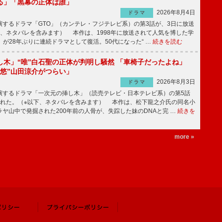
る」「黒幕の正体は誰」
2026年8月4日
ドラマ
するドラマ「GTO」（カンテレ・フジテレビ系）の第3話が、3日に放送
下、ネタバレを含みます） 本作は、1998年に放送されて人気を博した学
」が28年ぶりに連続ドラマとして復活。50代になった“ …
続きを読む
し木」“唯”白石聖の正体が判明し騒然 「車椅子だったよね」
“悠”山田涼介がつらい」
2026年8月3日
ドラマ
するドラマ「一次元の挿し木」（読売テレビ・日本テレビ系）の第5話
された。（※以下、ネタバレを含みます） 本作は、松下龍之介氏の同名小
ヤ山中で発掘された200年前の人骨が、失踪した妹のDNAと完 …
続きを
more »