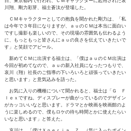
日、東京都内で行われ、ＣＭキャラクターに起用された哀
川翔、剛力彩芽、福士蒼汰が登場した。
ＣＭキャラクターとしての抱負を聞かれた剛力は、「私
は今年で３年目になりますが、ａｕのＣＭは本当に面白い
ですし撮影も楽しいので、その現場の雰囲気も伝わるよう
に、もっともっと皆さんにａｕの良さを伝えていきたいで
す」と笑顔でアピール。
新めてＣＭに出演する福士は、「僕はａｕのＣＭ出演は
今回が初めてなので、ａｕの新入社員になったつもりで、
哀川（翔）社長のご指導の下いろいろと頑張っていきたい
と思います」と意気込みを語った。
お気に入りの機種について聞かれると、福士は「Ｇ Ｆ
ｌｅｘですね。ディスプレーが曲がっているのでデザイン
がカッコいいなと思います。ドラマとか映画を映画館のよ
うに楽しめるので、僕もロケの待ち時間とかに使えたらい
いなと思います」と答えた。
哀川は、「僕はＸｐｅｒｉａ Ｚ。（気に入ったポイン