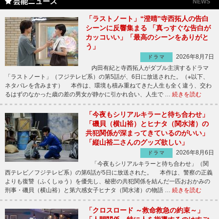
芸能ニュース
NEWS
「ラストノート」“澄晴”寺西拓人の告白
シーンに反響集まる 「真っすぐな告白が
カッコいい」「最高のシーンをありがと
う」
2026年8月7日
ドラマ
内田有紀と寺西拓人がダブル主演するドラマ
「ラストノート」（フジテレビ系）の第5話が、6日に放送された。（※以下、
ネタバレを含みます） 本作は、環境も積み重ねてきた人生も全く違う、交わ
るはずのなかった歳の差の男女が静かに引かれ合い、人生で …
続きを読む
「今夜もシリアルキラーと待ち合わせ」
「磯貝（横山裕）とヒナタ（関水渚）の
共犯関係が深まってきているのがいい」
「縦山裕二さんのグッズ欲しい」
2026年8月6日
ドラマ
「今夜もシリアルキラーと待ち合わせ」（関
西テレビ／フジテレビ系）の第6話が5日に放送された。 本作は、警察の正義
よりも復讐（ふくしゅう）を優先し、秘密の共犯関係を結んだ一匹おおかみの
刑事・磯貝（横山裕）と第六感女子ヒナタ（関水渚）の物語 …
続きを読む
「クロスロード ～救命救急の約束～」