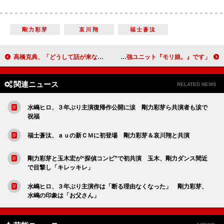
剛力彩芽
哀川翔
福士蒼汰
１４と森三中が新ユニットを結成 つんく
高橋克典、「どうして話が来ないのかと」 大ヒットゲーム「龍が如く」に初参加
「最強ユニット『モリ娘。』です」
関連ニュース
RELATED NEWS
水嶋ヒロ、３年ぶり主演復帰作公開に涙 剛力彩芽ら共演者も涙で
祝福
福士蒼汰、ａｕの新ＣＭに初登場 剛力彩芽＆哀川翔と共演
剛力彩芽と玉木宏が“探偵コンビ”で初共演 玉木、剛力ダンス間近
で目撃し「キレッキレ」
水嶋ヒロ、３年ぶり主演作は「断る理由なくなった」 剛力彩芽、
水嶋の印象は「お父さん」