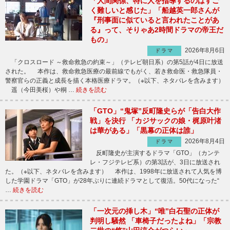
「人間関係、特に人を指導するのはすご
く難しいと感じた」「船越英一郎さんが
『刑事面に似ていると言われたことがあ
る』って、そりゃあ2時間ドラマの帝王だ
もの」
2026年8月6日
ドラマ
「クロスロード ～救命救急の約束～」（テレビ朝日系）の第5話が4日に放送
された。 本作は、救命救急医療の最前線でもがく、若き救命医・救急隊員・
警察官らの正義と成長を描く本格医療ドラマ。（※以下、ネタバレを含みます）
遥（今田美桜）や桐 …
続きを読む
「GTO」“鬼塚”反町隆史らが「告白大作
戦」を決行 「カジサックの娘・梶原叶渚
は華がある」「黒幕の正体は誰」
2026年8月4日
ドラマ
反町隆史が主演するドラマ「GTO」（カンテ
レ・フジテレビ系）の第3話が、3日に放送され
た。（※以下、ネタバレを含みます） 本作は、1998年に放送されて人気を博
した学園ドラマ「GTO」が28年ぶりに連続ドラマとして復活。50代になった“
…
続きを読む
「一次元の挿し木」“唯”白石聖の正体が
判明し騒然 「車椅子だったよね」「宗教