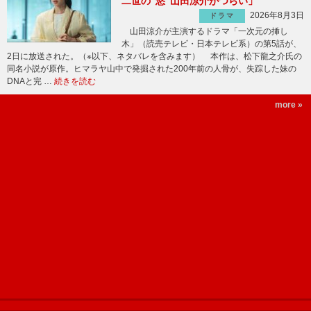
二世の“悠”山田涼介がつらい」
2026年8月3日
ドラマ
山田涼介が主演するドラマ「一次元の挿し
木」（読売テレビ・日本テレビ系）の第5話が、
2日に放送された。（※以下、ネタバレを含みます） 本作は、松下龍之介氏の
同名小説が原作。ヒマラヤ山中で発掘された200年前の人骨が、失踪した妹の
DNAと完 …
続きを読む
more »