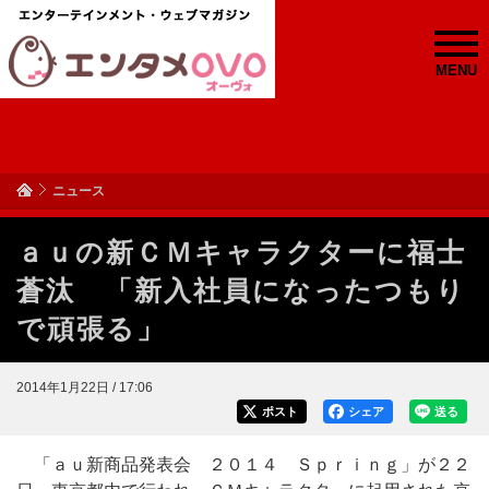
MENU
ニュース
ａｕの新ＣＭキャラクターに福士
蒼汰 「新入社員になったつもり
で頑張る」
2014年1月22日 / 17:06
ポスト
シェア
送る
「ａｕ新商品発表会 ２０１４ Ｓｐｒｉｎｇ」が２２