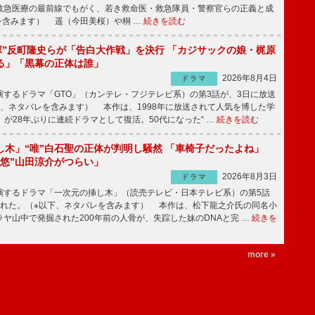
急医療の最前線でもがく、若き救命医・救急隊員・警察官らの正義と成
を含みます） 遥（今田美桜）や桐 …
続きを読む
鬼塚”反町隆史らが「告白大作戦」を決行 「カジサックの娘・梶原
る」「黒幕の正体は誰」
2026年8月4日
ドラマ
するドラマ「GTO」（カンテレ・フジテレビ系）の第3話が、3日に放送
下、ネタバレを含みます） 本作は、1998年に放送されて人気を博した学
」が28年ぶりに連続ドラマとして復活。50代になった“ …
続きを読む
し木」“唯”白石聖の正体が判明し騒然 「車椅子だったよね」
“悠”山田涼介がつらい」
2026年8月3日
ドラマ
するドラマ「一次元の挿し木」（読売テレビ・日本テレビ系）の第5話
された。（※以下、ネタバレを含みます） 本作は、松下龍之介氏の同名小
ヤ山中で発掘された200年前の人骨が、失踪した妹のDNAと完 …
続きを
more »