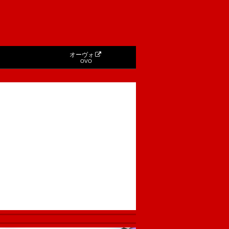
オーヴォ
OVO