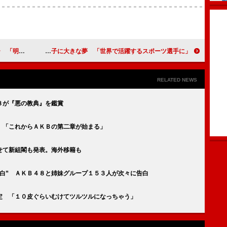
大丈夫です」
石田純一、息子に大きな夢 「世界で活躍するスポーツ選手に」
RELATED NEWS
８が『悪の教典』を鑑賞
 「これからＡＫＢの第二章が始まる」
せて新組閣も発表。海外移籍も
白” ＡＫＢ４８と姉妹グループ１５３人が次々に告白
定 「１０皮ぐらいむけてツルツルになっちゃう」