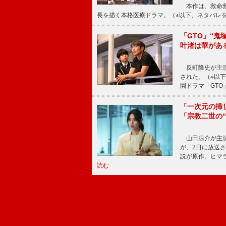
本作は、救命救
長を描く本格医療ドラマ。（※以下、ネタバレ
「GTO」“
叶渚は華があ
反町隆史が主演
された。（※以
園ドラマ「GTO
「一次元の挿
「宗教二世の
山田涼介が主演
が、2日に放送
説が原作。ヒマラ
読む