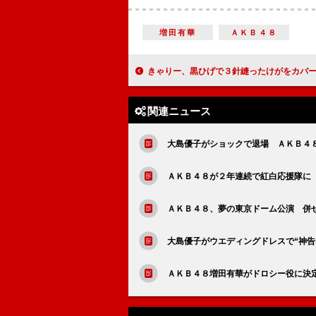
増田有華
ＡＫＢ４８
きゃりー、黒ひげで３針縫ったけがをカバー 「明日には抜糸なので紅白は
関連ニュース
大島優子がショックで退場 ＡＫＢ４
ＡＫＢ４８が２年連続で紅白応援隊に
ＡＫＢ４８、夢の東京ドーム公演 併
大島優子がウエディングドレスで“神告
ＡＫＢ４８増田有華がドロシー役に決