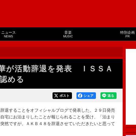
ニュース
音楽
特別企画
NEWS
MUSIC
PR
華が活動辞退を発表 ＩＳＳＡ
認める
ポスト
シェア
送る
辞退することをオフィシャルブログで発表した。２９日発売
の自宅にお泊まりしたことが報じられることを受け、「泊まり
「突然ですが、ＡＫＢ４８を辞退させていただきたいと思って