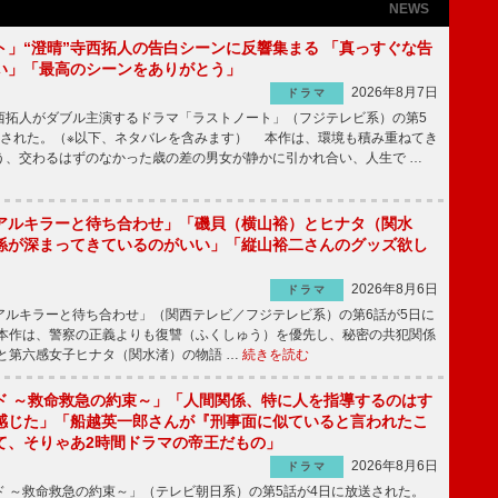
NEWS
ト」“澄晴”寺西拓人の告白シーンに反響集まる 「真っすぐな告
い」「最高のシーンをありがとう」
2026年8月7日
ドラマ
拓人がダブル主演するドラマ「ラストノート」（フジテレビ系）の第5
送された。（※以下、ネタバレを含みます） 本作は、環境も積み重ねてき
う、交わるはずのなかった歳の差の男女が静かに引かれ合い、人生で …
アルキラーと待ち合わせ」「磯貝（横山裕）とヒナタ（関水
係が深まってきているのがいい」「縦山裕二さんのグッズ欲し
2026年8月6日
ドラマ
ルキラーと待ち合わせ」（関西テレビ／フジテレビ系）の第6話が5日に
本作は、警察の正義よりも復讐（ふくしゅう）を優先し、秘密の共犯関係
と第六感女子ヒナタ（関水渚）の物語 …
続きを読む
ド ～救命救急の約束～」「人間関係、特に人を指導するのはす
感じた」「船越英一郎さんが『刑事面に似ていると言われたこ
て、そりゃあ2時間ドラマの帝王だもの」
2026年8月6日
ドラマ
 ～救命救急の約束～」（テレビ朝日系）の第5話が4日に放送された。