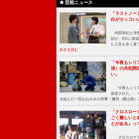
芸能ニュース
「ラストノー
白がカッコい
内田有紀と寺西
話が、6日に放
た人生も全く違
続きを読む
「今夜もシリ
渚）の共犯関
い」
「今夜もシリア
放送された。 
を結んだ一匹おおかみの刑事・磯貝（横山裕）
「クロスロー
ごく難しいと
とがある』っ
「クロスロード