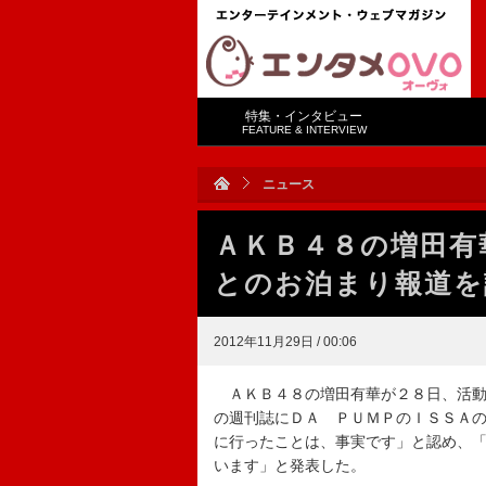
特集・インタビュー
FEATURE & INTERVIEW
ニュース
ＡＫＢ４８の増田有
とのお泊まり報道を
2012年11月29日 / 00:06
ＡＫＢ４８の増田有華が２８日、活動
の週刊誌にＤＡ ＰＵＭＰのＩＳＳＡ
に行ったことは、事実です」と認め、
います」と発表した。