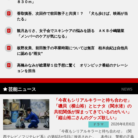
８３０ｍ」
香取慎吾、次回作で前田敦子と共演！？ 「犬も歩けば、映画が当
たる」
観月ありさ、女子会でスキンケアの悩みを語る ＡＫＢ小嶋陽菜
「メンバーのケアが気になる」
板野友美、前田敦子の卒業時期については無言 柏木由紀は自他共
に認める“雨女”
高橋みなみが総選挙１位予想に驚く オリンピック番組のナレーシ
ョンを担当
芸能ニュース
NEWS
「今夜もシリアルキラーと待ち合わせ」
「磯貝（横山裕）とヒナタ（関水渚）の
共犯関係が深まってきているのがいい」
「縦山裕二さんのグッズ欲しい」
2026年8月6日
ドラマ
「今夜もシリアルキラーと待ち合わせ」（関
西テレビ／フジテレビ系）の第6話が5日に放送された。 本作は、警察の正義