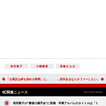
前田敦子
小嶋陽菜
高橋みなみ
「お風呂は絆を深める時間」と杉浦太陽 庄司智春「これからは３人一緒に入ろうかな」
栗山千明、実写のアフレコに初挑戦 ウエスト監督「次回作あるならオファーしたい」
関連ニュース
RELATED NEWS
前田敦子が“最後の握手会”に登場 卒業アルバムのタイトルは「１