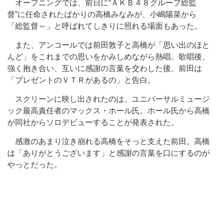
オープニングでは、前日に“ＡＫＢ４８グループ総監
督”に任命されたばかりの高橋みなみが、小嶋陽菜から
「総監督～」と呼ばれてしきりに照れる場面もあった。
また、アンコールでは前田敦子と高橋が「思い出のほと
んど」をこれまでの思いをかみしめながら熱唱。歌唱後、
強く抱き合い、互いに感謝の言葉を交わした後、前田は
「プレゼントのＶＴＲがあるの」と告白。
スクリーンに映し出されたのは、ユニバーサルミュージ
ック最高責任者のマックス・ホール氏。ホール氏から高橋
が同社からソロデビューすることが発表された。
感激のあまり泣き崩れる高橋をそっと支えた前田。高橋
は「ありがとうございます」と感謝の言葉を口にするのが
やっとだった。