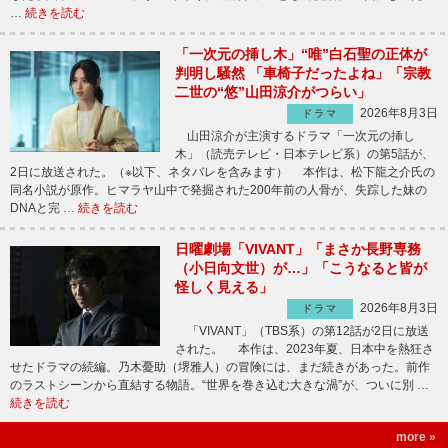
…
続きを読む
「一次元の挿し木」“唯”白石聖の正体が
判明し騒然 「車椅子だったよね」「宗教
二世の“悠”山田涼介がつらい」
2026年8月3日
ドラマ
山田涼介が主演するドラマ「一次元の挿し
木」（読売テレビ・日本テレビ系）の第5話が、
2日に放送された。（※以下、ネタバレを含みます） 本作は、松下龍之介氏の
同名小説が原作。ヒマラヤ山中で発掘された200年前の人骨が、失踪した妹の
DNAと完 …
続きを読む
日曜劇場「VIVANT」「まさか長野専務
（小日向文世）が…」「こうなると皆が
怪しく見える」
2026年8月3日
ドラマ
「VIVANT」（TBS系）の第12話が2日に放送
された。 本作は、2023年夏、日本中を熱狂さ
せたドラマの続編。乃木憂助（堺雅人）の冒険には、まだ続きがあった。前作
のラストシーンから直結する物語。“世界を巻き込む大きな渦”が、ついに別 …
続きを読む
more »