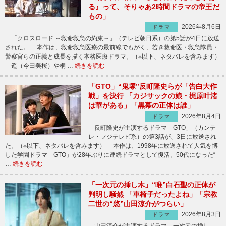
る』って、そりゃあ2時間ドラマの帝王だ
もの」
2026年8月6日
ドラマ
「クロスロード ～救命救急の約束～」（テレビ朝日系）の第5話が4日に放送
された。 本作は、救命救急医療の最前線でもがく、若き救命医・救急隊員・
警察官らの正義と成長を描く本格医療ドラマ。（※以下、ネタバレを含みます）
遥（今田美桜）や桐 …
続きを読む
「GTO」“鬼塚”反町隆史らが「告白大作
戦」を決行 「カジサックの娘・梶原叶渚
は華がある」「黒幕の正体は誰」
2026年8月4日
ドラマ
反町隆史が主演するドラマ「GTO」（カンテ
レ・フジテレビ系）の第3話が、3日に放送され
た。（※以下、ネタバレを含みます） 本作は、1998年に放送されて人気を博
した学園ドラマ「GTO」が28年ぶりに連続ドラマとして復活。50代になった“
…
続きを読む
「一次元の挿し木」“唯”白石聖の正体が
判明し騒然 「車椅子だったよね」「宗教
二世の“悠”山田涼介がつらい」
2026年8月3日
ドラマ