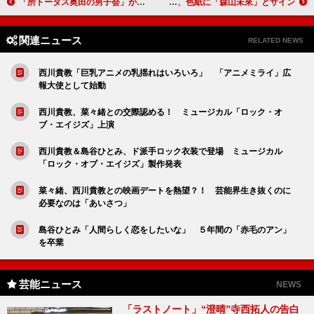
「所トータス奥田の男子会」が復活 「２人の歌も聞けて楽しかった」と所
阿部サダヲ、ビール片手に映画のＰＲ 細川監督、色紙に「森山未來」とサイン？
関連ニュース
RELATED NEWS
西川貴教「巨乳アニメの乳揺れはいろいろ」 「アニメミライ」広
報大使として始動
西川貴教、菜々緒との交際認める！ ミュージカル「ロック・オ
ブ・エイジズ」上演
西川貴教＆島谷ひとみ、ド派手ロック衣装で登場 ミュージカル
「ロック・オブ・エイジズ」製作発表
菜々緒、西川貴教との映画デートを熱望？！ 芸能界生き抜くのに
必要なのは「あいさつ」
島谷ひとみ「人間らしく恋をしたいな」 ５年間の「赤毛のアン」
を卒業
芸能ニュース
NEWS
「ラストノート」“澄晴”寺西拓人の告白