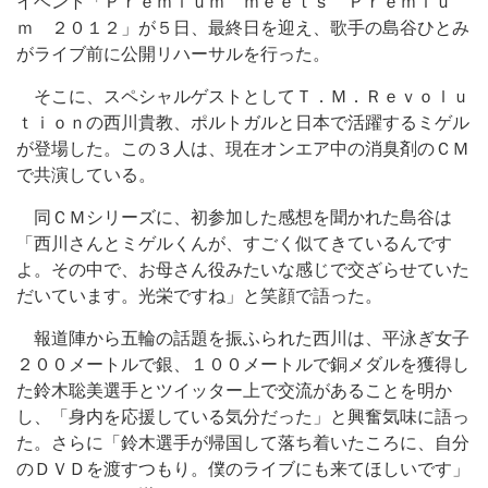
イベント「Ｐｒｅｍｉｕｍ ｍｅｅｔｓ Ｐｒｅｍｉｕ
ｍ ２０１２」が５日、最終日を迎え、歌手の島谷ひとみ
がライブ前に公開リハーサルを行った。
そこに、スペシャルゲストとしてＴ．Ｍ．Ｒｅｖｏｌｕ
ｔｉｏｎの西川貴教、ポルトガルと日本で活躍するミゲル
が登場した。この３人は、現在オンエア中の消臭剤のＣＭ
で共演している。
同ＣＭシリーズに、初参加した感想を聞かれた島谷は
「西川さんとミゲルくんが、すごく似てきているんです
よ。その中で、お母さん役みたいな感じで交ざらせていた
だいています。光栄ですね」と笑顔で語った。
報道陣から五輪の話題を振ふられた西川は、平泳ぎ女子
２００メートルで銀、１００メートルで銅メダルを獲得し
た鈴木聡美選手とツイッター上で交流があることを明か
し、「身内を応援している気分だった」と興奮気味に語っ
た。さらに「鈴木選手が帰国して落ち着いたころに、自分
のＤＶＤを渡すつもり。僕のライブにも来てほしいです」