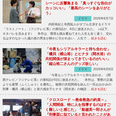
シーンに反響集まる 「真っすぐな告白が
カッコいい」「最高のシーンをありがと
う」
2026年8月7日
ドラマ
内田有紀と寺西拓人がダブル主演するドラマ
「ラストノート」（フジテレビ系）の第5話が、6日に放送された。（※以下、
ネタバレを含みます） 本作は、環境も積み重ねてきた人生も全く違う、交わ
るはずのなかった歳の差の男女が静かに引かれ合い、人生で …
続きを読む
「今夜もシリアルキラーと待ち合わせ」
「磯貝（横山裕）とヒナタ（関水渚）の
共犯関係が深まってきているのがいい」
「縦山裕二さんのグッズ欲しい」
2026年8月6日
ドラマ
「今夜もシリアルキラーと待ち合わせ」（関
西テレビ／フジテレビ系）の第6話が5日に放送された。 本作は、警察の正義
よりも復讐（ふくしゅう）を優先し、秘密の共犯関係を結んだ一匹おおかみの
刑事・磯貝（横山裕）と第六感女子ヒナタ（関水渚）の物語 …
続きを読む
「クロスロード ～救命救急の約束～」
「人間関係、特に人を指導するのはすご
く難しいと感じた」「船越英一郎さんが
『刑事面に似ていると言われたことがあ