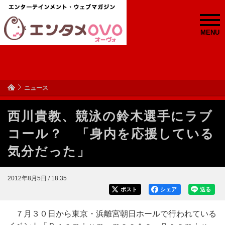
MENU
ニュース
西川貴教、競泳の鈴木選手にラブ
コール？ 「身内を応援している
気分だった」
2012年8月5日 / 18:35
ポスト
シェア
送る
７月３０日から東京・浜離宮朝日ホールで行われている