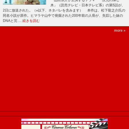
山田涼介が主演するドラマ「一次元の挿し
木」（読売テレビ・日本テレビ系）の第5話が、
2日に放送された。（※以下、ネタバレを含みます） 本作は、松下龍之介氏の
同名小説が原作。ヒマラヤ山中で発掘された200年前の人骨が、失踪した妹の
DNAと完 …
続きを読む
more »