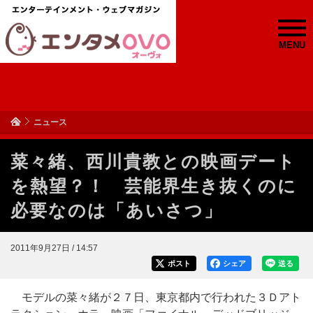
MENU
ニュース
菜々緒、西川貴教との映画デート
を熱望？！ 芸能界生き抜くのに
必要なのは「あいさつ」
2011年9月27日 / 14:57
ポスト
シェア
送る
モデルの菜々緒が２７日、東京都内で行われた３Ｄアト