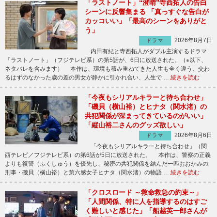
「ラストノート」“澄晴”寺西拓人の告白
シーンに反響集まる 「真っすぐな告白が
カッコいい」「最高のシーンをありがと
う」
2026年8月7日
ドラマ
内田有紀と寺西拓人がダブル主演するドラマ
「ラストノート」（フジテレビ系）の第5話が、6日に放送された。（※以下、
ネタバレを含みます） 本作は、環境も積み重ねてきた人生も全く違う、交わ
るはずのなかった歳の差の男女が静かに引かれ合い、人生で …
続きを読む
「今夜もシリアルキラーと待ち合わせ」
「磯貝（横山裕）とヒナタ（関水渚）の
共犯関係が深まってきているのがいい」
「縦山裕二さんのグッズ欲しい」
2026年8月6日
ドラマ
「今夜もシリアルキラーと待ち合わせ」（関
西テレビ／フジテレビ系）の第6話が5日に放送された。 本作は、警察の正義
よりも復讐（ふくしゅう）を優先し、秘密の共犯関係を結んだ一匹おおかみの
刑事・磯貝（横山裕）と第六感女子ヒナタ（関水渚）の物語 …
続きを読む
「クロスロード ～救命救急の約束～」
「人間関係、特に人を指導するのはすご
く難しいと感じた」「船越英一郎さんが