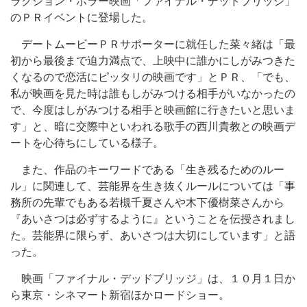
ラクション・ホラー映画「ファイナル・デッドブリッジ」
のＰＲイベントに登場した。
デートムービーＰＲサポーターに就任した菜々緒は「最
初から最後まで迫力満点で、上映中に誰かにしがみつきた
くなるので恋活にピッタリの映画です」とＰＲ、「でも、
私が映画を見た時は誰もしがみつける相手がいなかったの
で、今度はしがみつける相手と映画館に行きたいと思いま
す」と、暗に交際中といわれる歌手の西川貴教との映画デ
ートを心待ちにしている様子。
また、作品のキーワードである「生き残るためのルー
ル」に関連して、芸能界を生き抜くルールについては「事
務所の先輩でもある若槻千夏さんや木下優樹菜さんから
『あいさつは必ずするように』ということを伝授されまし
た。芸能界に限らず、あいさつは大切にしています」と語
った。
映画「ファイナル・デッドブリッジ」は、１０月１日か
ら東京・シネマート新宿ほかロードショー。