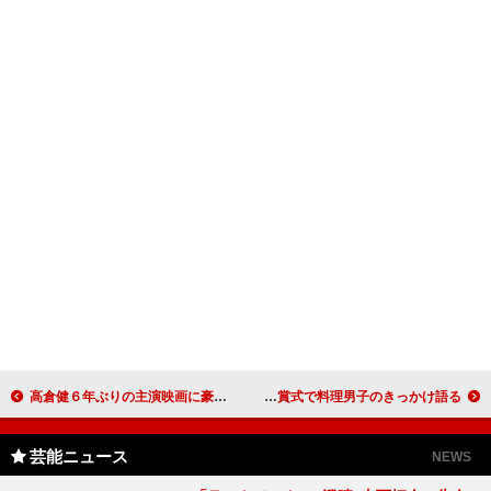
高倉健６年ぶりの主演映画に豪華共演陣 映画「あなたへ」２０１２年秋公開へ
中村獅童「独身、バツイチの男性にエールを！」 「雑誌大賞」発表・贈賞式で料理男子のきっかけ語る
芸能ニュース
NEWS