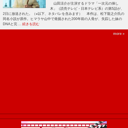
山田涼介が主演するドラマ「一次元の挿し
木」（読売テレビ・日本テレビ系）の第5話が、
2日に放送された。（※以下、ネタバレを含みます） 本作は、松下龍之介氏の
同名小説が原作。ヒマラヤ山中で発掘された200年前の人骨が、失踪した妹の
DNAと完 …
続きを読む
more »