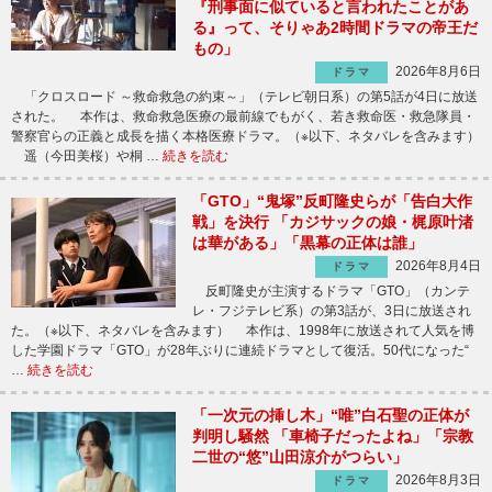
『刑事面に似ていると言われたことがあ
る』って、そりゃあ2時間ドラマの帝王だ
もの」
2026年8月6日
ドラマ
「クロスロード ～救命救急の約束～」（テレビ朝日系）の第5話が4日に放送
された。 本作は、救命救急医療の最前線でもがく、若き救命医・救急隊員・
警察官らの正義と成長を描く本格医療ドラマ。（※以下、ネタバレを含みます）
遥（今田美桜）や桐 …
続きを読む
「GTO」“鬼塚”反町隆史らが「告白大作
戦」を決行 「カジサックの娘・梶原叶渚
は華がある」「黒幕の正体は誰」
2026年8月4日
ドラマ
反町隆史が主演するドラマ「GTO」（カンテ
レ・フジテレビ系）の第3話が、3日に放送され
た。（※以下、ネタバレを含みます） 本作は、1998年に放送されて人気を博
した学園ドラマ「GTO」が28年ぶりに連続ドラマとして復活。50代になった“
…
続きを読む
「一次元の挿し木」“唯”白石聖の正体が
判明し騒然 「車椅子だったよね」「宗教
二世の“悠”山田涼介がつらい」
2026年8月3日
ドラマ