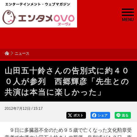
MENU
ニュース
山田五十鈴さんの告別式に約４０
０人が参列 西郷輝彦「先生との
共演は本当に楽しかった」
2012年7月12日 / 15:17
ポスト
シェア
送る
９日に多臓器不全のため９５歳で亡くなった文化勲章受