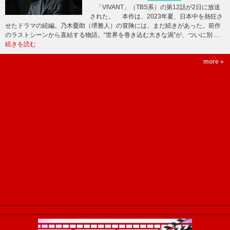
「VIVANT」（TBS系）の第12話が2日に放送
された。 本作は、2023年夏、日本中を熱狂さ
せたドラマの続編。乃木憂助（堺雅人）の冒険には、まだ続きがあった。前作
のラストシーンから直結する物語。“世界を巻き込む大きな渦”が、ついに別 …
続きを読む
more »