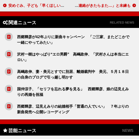
安めぐみ、子ども「早くほしいな」 「幸せ気分が続いてます」とノロケ連発
スギちゃん、音信不通の恋人と破局宣言 「連絡がきたらまた…」と未練も
関連ニュース
RELATED NEWS
西郷輝彦が42年ぶりに新曲キャンペーン 「ご三家、またどこかで
一緒にやってみたい」
沢村一樹はやっぱり“エロ男爵” 高嶋政伸、「沢村さんは本当にエ
ロい」
高嶋政伸、妻・美元とすでに別居、離婚裁判中 美元、５月１８日
の自身のブログで引っ越し明かす
国仲涼子、「セリフを忘れる夢を見る」 西郷輝彦、娘の辺見えみ
りの再婚を祝福
西郷輝彦、辺見えみりの結婚相手「普通の人でいい」 ７年ぶりの
新曲発売へ公開レコーディング
芸能ニュース
NEWS