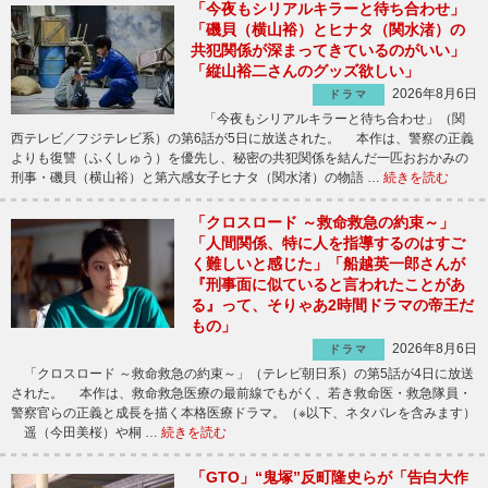
「今夜もシリアルキラーと待ち合わせ」
「磯貝（横山裕）とヒナタ（関水渚）の
共犯関係が深まってきているのがいい」
「縦山裕二さんのグッズ欲しい」
2026年8月6日
ドラマ
「今夜もシリアルキラーと待ち合わせ」（関
西テレビ／フジテレビ系）の第6話が5日に放送された。 本作は、警察の正義
よりも復讐（ふくしゅう）を優先し、秘密の共犯関係を結んだ一匹おおかみの
刑事・磯貝（横山裕）と第六感女子ヒナタ（関水渚）の物語 …
続きを読む
「クロスロード ～救命救急の約束～」
「人間関係、特に人を指導するのはすご
く難しいと感じた」「船越英一郎さんが
『刑事面に似ていると言われたことがあ
る』って、そりゃあ2時間ドラマの帝王だ
もの」
2026年8月6日
ドラマ
「クロスロード ～救命救急の約束～」（テレビ朝日系）の第5話が4日に放送
された。 本作は、救命救急医療の最前線でもがく、若き救命医・救急隊員・
警察官らの正義と成長を描く本格医療ドラマ。（※以下、ネタバレを含みます）
遥（今田美桜）や桐 …
続きを読む
「GTO」“鬼塚”反町隆史らが「告白大作