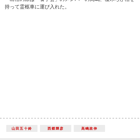
持って霊柩車に運び入れた。
山田五十鈴
西郷輝彦
高嶋政伸