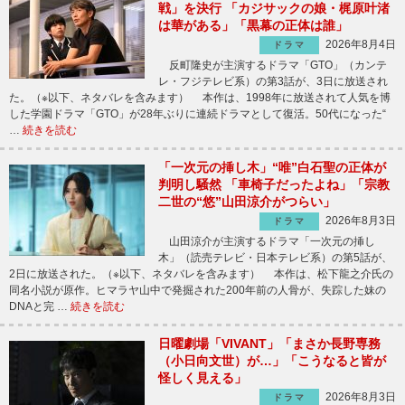
戦」を決行 「カジサックの娘・梶原叶渚
は華がある」「黒幕の正体は誰」
2026年8月4日
ドラマ
反町隆史が主演するドラマ「GTO」（カンテ
レ・フジテレビ系）の第3話が、3日に放送され
た。（※以下、ネタバレを含みます） 本作は、1998年に放送されて人気を博
した学園ドラマ「GTO」が28年ぶりに連続ドラマとして復活。50代になった“
…
続きを読む
「一次元の挿し木」“唯”白石聖の正体が
判明し騒然 「車椅子だったよね」「宗教
二世の“悠”山田涼介がつらい」
2026年8月3日
ドラマ
山田涼介が主演するドラマ「一次元の挿し
木」（読売テレビ・日本テレビ系）の第5話が、
2日に放送された。（※以下、ネタバレを含みます） 本作は、松下龍之介氏の
同名小説が原作。ヒマラヤ山中で発掘された200年前の人骨が、失踪した妹の
DNAと完 …
続きを読む
日曜劇場「VIVANT」「まさか長野専務
（小日向文世）が…」「こうなると皆が
怪しく見える」
2026年8月3日
ドラマ