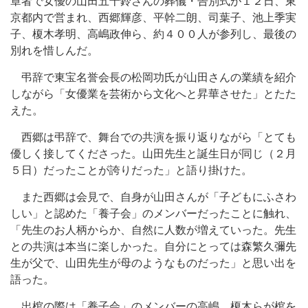
章者で女優の山田五十鈴さんの葬儀・告別式が１２日、東
京都内で営まれ、西郷輝彦、平幹二朗、司葉子、池上季実
子、榎木孝明、高嶋政伸ら、約４００人が参列し、最後の
別れを惜しんだ。
弔辞で東宝名誉会長の松岡功氏が山田さんの業績を紹介
しながら「女優業を芸術から文化へと昇華させた」とたた
えた。
西郷は弔辞で、舞台での共演を振り返りながら「とても
優しく接してくださった。山田先生と誕生日が同じ（２月
５日）だったことが誇りだった」と語り掛けた。
また西郷は会見で、自身が山田さんが「子どもにふさわ
しい」と認めた「養子会」のメンバーだったことに触れ、
「先生のお人柄からか、自然に人数が増えていった。先生
との共演は本当に楽しかった。自分にとっては森繁久彌先
生が父で、山田先生が母のようなものだった」と思い出を
語った。
出棺の際は「養子会」のメンバーの高嶋、榎木らが棺を