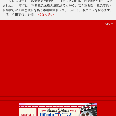
「クロスロード ～救命救急の約束～」（テレビ朝日系）の第5話が4日に放送
された。 本作は、救命救急医療の最前線でもがく、若き救命医・救急隊員・
警察官らの正義と成長を描く本格医療ドラマ。（※以下、ネタバレを含みます）
遥（今田美桜）や桐 …
続きを読む
more »