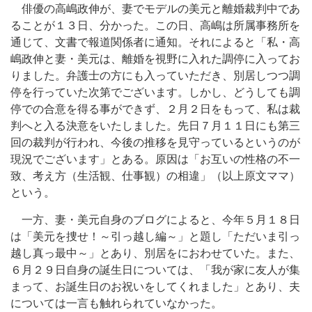
俳優の高嶋政伸が、妻でモデルの美元と離婚裁判中であ
ることが１３日、分かった。この日、高嶋は所属事務所を
通じて、文書で報道関係者に通知。それによると「私・高
嶋政伸と妻・美元は、離婚を視野に入れた調停に入ってお
りました。弁護士の方にも入っていただき、別居しつつ調
停を行っていた次第でございます。しかし、どうしても調
停での合意を得る事ができず、２月２日をもって、私は裁
判へと入る決意をいたしました。先日７月１１日にも第三
回の裁判が行われ、今後の推移を見守っているというのが
現況でございます」とある。原因は「お互いの性格の不一
致、考え方（生活観、仕事観）の相違」（以上原文ママ）
という。
一方、妻・美元自身のブログによると、今年５月１８日
は「美元を捜せ！～引っ越し編～」と題し「ただいま引っ
越し真っ最中～」とあり、別居をにおわせていた。また、
６月２９日自身の誕生日については、「我が家に友人が集
まって、お誕生日のお祝いをしてくれました」とあり、夫
については一言も触れられていなかった。