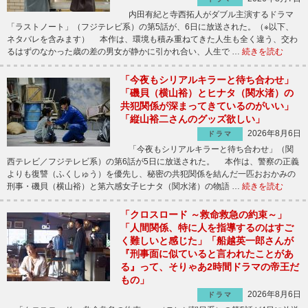
内田有紀と寺西拓人がダブル主演するドラマ
「ラストノート」（フジテレビ系）の第5話が、6日に放送された。（※以下、
ネタバレを含みます） 本作は、環境も積み重ねてきた人生も全く違う、交わ
るはずのなかった歳の差の男女が静かに引かれ合い、人生で …
続きを読む
「今夜もシリアルキラーと待ち合わせ」
「磯貝（横山裕）とヒナタ（関水渚）の
共犯関係が深まってきているのがいい」
「縦山裕二さんのグッズ欲しい」
2026年8月6日
ドラマ
「今夜もシリアルキラーと待ち合わせ」（関
西テレビ／フジテレビ系）の第6話が5日に放送された。 本作は、警察の正義
よりも復讐（ふくしゅう）を優先し、秘密の共犯関係を結んだ一匹おおかみの
刑事・磯貝（横山裕）と第六感女子ヒナタ（関水渚）の物語 …
続きを読む
「クロスロード ～救命救急の約束～」
「人間関係、特に人を指導するのはすご
く難しいと感じた」「船越英一郎さんが
『刑事面に似ていると言われたことがあ
る』って、そりゃあ2時間ドラマの帝王だ
もの」
2026年8月6日
ドラマ