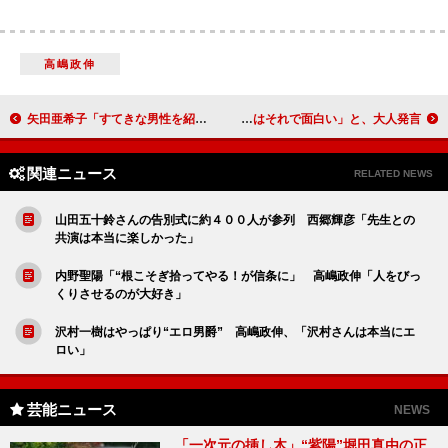
高嶋政伸
矢田亜希子「すてきな男性を紹介してほしい」 新婚・細川茂樹「今日は子づくりよりから揚げ作り」
戸田恵梨香、ロッチとの恋のうわさを容認！？ 「それはそれで面白い」と、大人発言
関連ニュース
RELATED NEWS
山田五十鈴さんの告別式に約４００人が参列 西郷輝彦「先生との
共演は本当に楽しかった」
内野聖陽「“根こそぎ拾ってやる！が信条に」 高嶋政伸「人をびっ
くりさせるのが大好き」
沢村一樹はやっぱり“エロ男爵” 高嶋政伸、「沢村さんは本当にエ
ロい」
芸能ニュース
NEWS
「一次元の挿し木」“紫陽”堀田真由の正