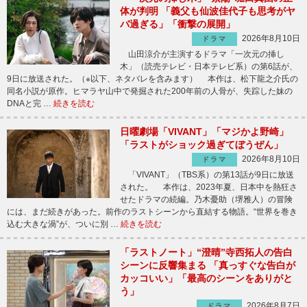
体が判明 「義父も仙波佳代子も思考がヤ
バ過ぎる」「衝撃の展開」
2026年8月10日
ドラマ
山田涼介が主演するドラマ「一次元の挿し
木」（読売テレビ・日本テレビ系）の第6話が、
9日に放送された。（※以下、ネタバレを含みます） 本作は、松下龍之介氏の
同名小説が原作。ヒマラヤ山中で発掘された200年前の人骨が、失踪した妹の
DNAと完 …
続きを読む
日曜劇場「VIVANT」「マジかよ野崎」
「ラストがショック過ぎてぼうぜん」
2026年8月10日
ドラマ
「VIVANT」（TBS系）の第13話が9日に放送
された。 本作は、2023年夏、日本中を熱狂さ
せたドラマの続編。乃木憂助（堺雅人）の冒険
には、まだ続きがあった。前作のラストシーンから直結する物語。“世界を巻き
込む大きな渦”が、ついに別 …
続きを読む
「ラストノート」“澄晴”寺西拓人の告白
シーンに反響集まる 「真っすぐな告白が
カッコいい」「最高のシーンをありがと
う」
2026年8月7日
ドラマ