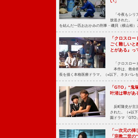
い」
「今夜もシリア
放送された。 
を結んだ一匹おおかみの刑事・磯貝（横山裕）
「クロスロー
ごく難しいと
とがある』っ
「クロスロード
本作は、救命救
長を描く本格医療ドラマ。（※以下、ネタバレ
「GTO」“
叶渚は華があ
反町隆史が主演
された。（※以
園ドラマ「GTO
「一次元の挿
「宗教二世の