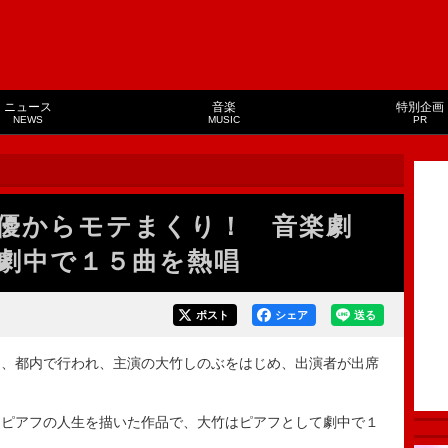
ニュース
音楽
特別企画
NEWS
MUSIC
PR
優からモテまくり！ 音楽劇
劇中で１５曲を熱唱
ポスト
シェア
送る
、都内で行われ、主演の大竹しのぶをはじめ、出演者が出席
ピアフの人生を描いた作品で、大竹はピアフとして劇中で１