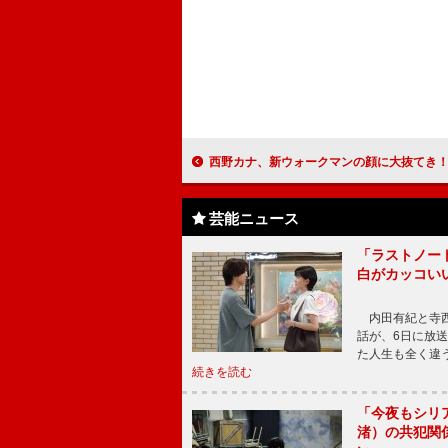
西野カナ、新ウォークマンの顔に大抜てき！ 注目の新曲「たとえ どんな
芸能ニュース
「ラストノー
白がカッコい
内田有紀と寺西
話が、6日に放
た人生も全く違
続きを読む
「今夜もシリ
渚）の共犯関