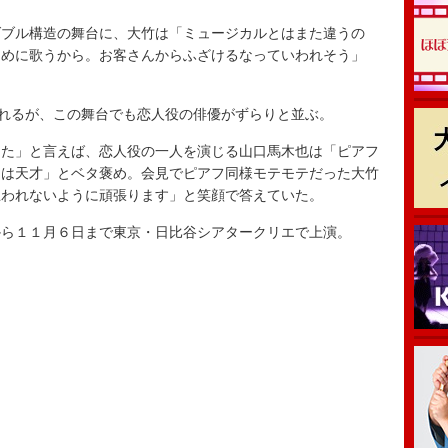
ブル構造の舞台に、大竹は「ミュージカルとはまた違うの
ために歌うから。お客さんからふざけるなっていわれそう」
れるが、この舞台でも恋人役の俳優がずらりと並ぶ。
た」と言えば、恋人役の一人を演じる山口馬木也は「ピアフ
んは天才」とベタ褒め。会見でピアフ同様モテモテだった大竹
思われないように頑張ります」と笑顔で答えていた。
ら１１月６日まで東京・日比谷シアタークリエで上演。