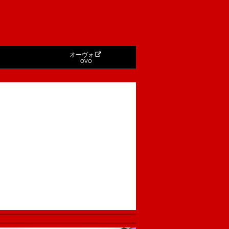
オーヴォ
OVO