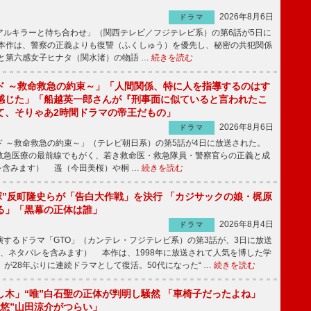
2026年8月6日
ドラマ
ルキラーと待ち合わせ」（関西テレビ／フジテレビ系）の第6話が5日に
本作は、警察の正義よりも復讐（ふくしゅう）を優先し、秘密の共犯関係
と第六感女子ヒナタ（関水渚）の物語 …
続きを読む
ド ～救命救急の約束～」「人間関係、特に人を指導するのはす
感じた」「船越英一郎さんが『刑事面に似ていると言われたこ
て、そりゃあ2時間ドラマの帝王だもの」
2026年8月6日
ドラマ
 ～救命救急の約束～」（テレビ朝日系）の第5話が4日に放送された。
急医療の最前線でもがく、若き救命医・救急隊員・警察官らの正義と成
を含みます） 遥（今田美桜）や桐 …
続きを読む
鬼塚”反町隆史らが「告白大作戦」を決行 「カジサックの娘・梶原
る」「黒幕の正体は誰」
2026年8月4日
ドラマ
するドラマ「GTO」（カンテレ・フジテレビ系）の第3話が、3日に放送
下、ネタバレを含みます） 本作は、1998年に放送されて人気を博した学
」が28年ぶりに連続ドラマとして復活。50代になった“ …
続きを読む
し木」“唯”白石聖の正体が判明し騒然 「車椅子だったよね」
“悠”山田涼介がつらい」