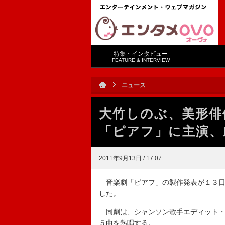
特集・インタビュー
FEATURE & INTERVIEW
ニュース
大竹しのぶ、美形俳
「ピアフ」に主演、
2011年9月13日 / 17:07
音楽劇「ピアフ」の製作発表が１３日
した。
同劇は、シャンソン歌手エディット・
５曲を熱唱する。