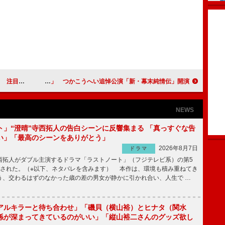
に…」初披露
鈴木杏「私の体はおもちゃじゃない」 つかこうへい追悼公演「新・幕末純情伝」開演
NEWS
ト」“澄晴”寺西拓人の告白シーンに反響集まる 「真っすぐな告
い」「最高のシーンをありがとう」
2026年8月7日
ドラマ
拓人がダブル主演するドラマ「ラストノート」（フジテレビ系）の第5
送された。（※以下、ネタバレを含みます） 本作は、環境も積み重ねてき
う、交わるはずのなかった歳の差の男女が静かに引かれ合い、人生で …
アルキラーと待ち合わせ」「磯貝（横山裕）とヒナタ（関水
係が深まってきているのがいい」「縦山裕二さんのグッズ欲し