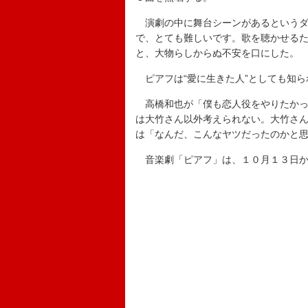
演劇の中に舞台シーンがあるというダ
で、とても難しいです。歌を聴かせる
と、大物らしからぬ不安を口にした。
ピアフは“愛に生きた人”としても知ら
高橋和也が「僕も恋人役をやりたかっ
は大竹さん以外考えられない。大竹さ
は「なんだ、こんなヤツだったのかと
音楽劇「ピアフ」は、１０月１３日か