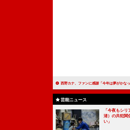
西野カナ、ファンに感謝「今年は夢がかなった」 デビュー１０周年、ライブで４７
芸能ニュース
「今夜もシリ
渚）の共犯関
い」