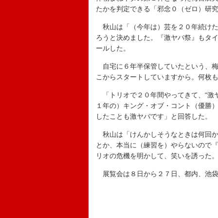
たかを判定できる「邪念０（ゼロ）研
秋山は「（今年は）芸を２０年続けた
ろうと決めました。『激ヤバ祭』もタイ
ールした。
自宅に６年半保管していたという、梅
こからスタートしていますから。何枚
「トリオで２０年間やってきて、“激ヤ
１年の）キング・オブ・コント（優勝
したことも激ヤバです」と回答した。
秋山は「けんかしそうなときは何回か
とか、本当に（練習を）やらないので
リオの危機を明かして、笑いを誘った
展覧会は８日から２７日、都内、池袋