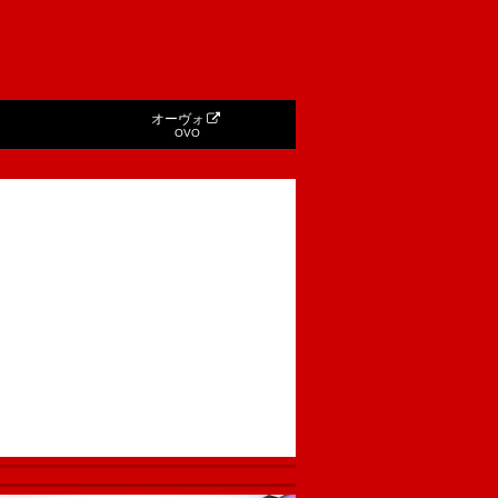
オーヴォ
OVO