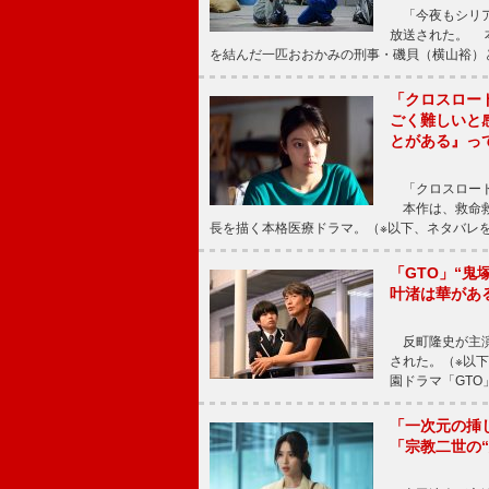
「今夜もシリア
放送された。 
を結んだ一匹おおかみの刑事・磯貝（横山裕）
「クロスロー
ごく難しいと
とがある』っ
「クロスロード
本作は、救命救
長を描く本格医療ドラマ。（※以下、ネタバレ
「GTO」“
叶渚は華があ
反町隆史が主演
された。（※以
園ドラマ「GTO
「一次元の挿
「宗教二世の