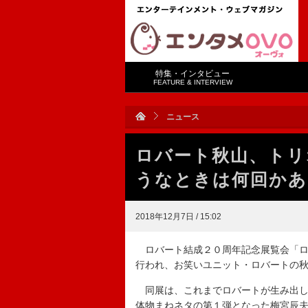
特集・インタビュー
FEATURE & INTERVIEW
ニュース
ロバート秋山、トリ
うなときは何回かあ
2018年12月7日 / 15:02
ロバート結成２０周年記念展覧会「ロ
行われ、お笑いユニット・ロバートの
同展は、これまでロバートが生み出して
体物まねネタの第１弾となった梅宮辰