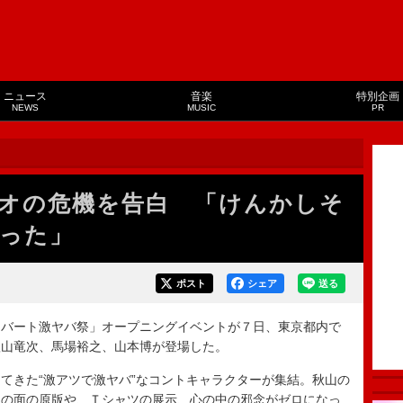
ニュース
音楽
特別企画
NEWS
MUSIC
PR
オの危機を告白 「けんかしそ
った」
ポスト
シェア
送る
バート激ヤバ祭」オープニングイベントが７日、東京都内で
秋山竜次、馬場裕之、山本博が登場した。
きた“激アツで激ヤバ”なコントキャラクターが集結。秋山の
夫の面の原版や、Ｔシャツの展示、心の中の邪念がゼロになっ