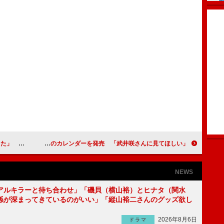
都道府県制覇
井本彩花、初のカレンダーを発売 「武井咲さんに見てほしい」
NEWS
アルキラーと待ち合わせ」「磯貝（横山裕）とヒナタ（関水
係が深まってきているのがいい」「縦山裕二さんのグッズ欲し
2026年8月6日
ドラマ