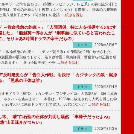
ルキラーと待ち合わせ」（関西テレビ／フジテレビ系）の第6話が5日に
本作は、警察の正義よりも復讐（ふくしゅう）を優先し、秘密の共犯関係
と第六感女子ヒナタ（関水渚）の物語 …
続きを読む
ド ～救命救急の約束～」「人間関係、特に人を指導するのはす
感じた」「船越英一郎さんが『刑事面に似ていると言われたこ
て、そりゃあ2時間ドラマの帝王だもの」
2026年8月6日
ドラマ
 ～救命救急の約束～」（テレビ朝日系）の第5話が4日に放送された。
急医療の最前線でもがく、若き救命医・救急隊員・警察官らの正義と成
を含みます） 遥（今田美桜）や桐 …
続きを読む
鬼塚”反町隆史らが「告白大作戦」を決行 「カジサックの娘・梶原
る」「黒幕の正体は誰」
2026年8月4日
ドラマ
するドラマ「GTO」（カンテレ・フジテレビ系）の第3話が、3日に放送
下、ネタバレを含みます） 本作は、1998年に放送されて人気を博した学
」が28年ぶりに連続ドラマとして復活。50代になった“ …
続きを読む
し木」“唯”白石聖の正体が判明し騒然 「車椅子だったよね」
“悠”山田涼介がつらい」
2026年8月3日
ドラマ