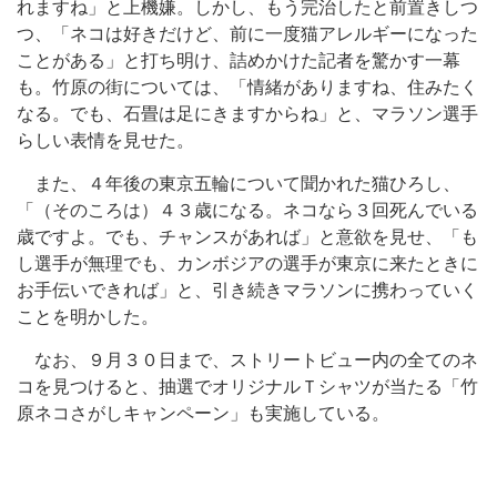
れますね」と上機嫌。しかし、もう完治したと前置きしつ
つ、「ネコは好きだけど、前に一度猫アレルギーになった
ことがある」と打ち明け、詰めかけた記者を驚かす一幕
も。竹原の街については、「情緒がありますね、住みたく
なる。でも、石畳は足にきますからね」と、マラソン選手
らしい表情を見せた。
また、４年後の東京五輪について聞かれた猫ひろし、
「（そのころは）４３歳になる。ネコなら３回死んでいる
歳ですよ。でも、チャンスがあれば」と意欲を見せ、「も
し選手が無理でも、カンボジアの選手が東京に来たときに
お手伝いできれば」と、引き続きマラソンに携わっていく
ことを明かした。
なお、９月３０日まで、ストリートビュー内の全てのネ
コを見つけると、抽選でオリジナルＴシャツが当たる「竹
原ネコさがしキャンペーン」も実施している。