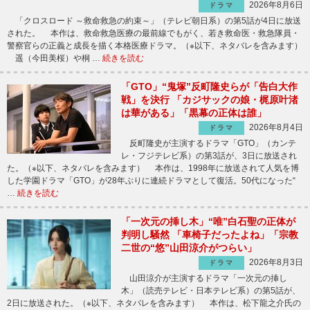
2026年8月6日
ドラマ
「クロスロード ～救命救急の約束～」（テレビ朝日系）の第5話が4日に放送
された。 本作は、救命救急医療の最前線でもがく、若き救命医・救急隊員・
警察官らの正義と成長を描く本格医療ドラマ。（※以下、ネタバレを含みます）
遥（今田美桜）や桐 …
続きを読む
「GTO」“鬼塚”反町隆史らが「告白大作
戦」を決行 「カジサックの娘・梶原叶渚
は華がある」「黒幕の正体は誰」
2026年8月4日
ドラマ
反町隆史が主演するドラマ「GTO」（カンテ
レ・フジテレビ系）の第3話が、3日に放送され
た。（※以下、ネタバレを含みます） 本作は、1998年に放送されて人気を博
した学園ドラマ「GTO」が28年ぶりに連続ドラマとして復活。50代になった“
…
続きを読む
「一次元の挿し木」“唯”白石聖の正体が
判明し騒然 「車椅子だったよね」「宗教
二世の“悠”山田涼介がつらい」
2026年8月3日
ドラマ
山田涼介が主演するドラマ「一次元の挿し
木」（読売テレビ・日本テレビ系）の第5話が、
2日に放送された。（※以下、ネタバレを含みます） 本作は、松下龍之介氏の