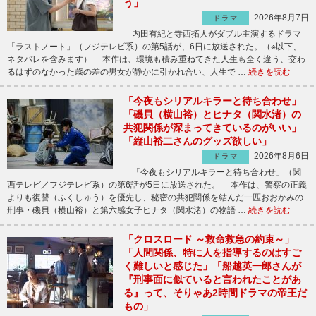
う」
2026年8月7日
ドラマ
内田有紀と寺西拓人がダブル主演するドラマ
「ラストノート」（フジテレビ系）の第5話が、6日に放送された。（※以下、
ネタバレを含みます） 本作は、環境も積み重ねてきた人生も全く違う、交わ
るはずのなかった歳の差の男女が静かに引かれ合い、人生で …
続きを読む
「今夜もシリアルキラーと待ち合わせ」
「磯貝（横山裕）とヒナタ（関水渚）の
共犯関係が深まってきているのがいい」
「縦山裕二さんのグッズ欲しい」
2026年8月6日
ドラマ
「今夜もシリアルキラーと待ち合わせ」（関
西テレビ／フジテレビ系）の第6話が5日に放送された。 本作は、警察の正義
よりも復讐（ふくしゅう）を優先し、秘密の共犯関係を結んだ一匹おおかみの
刑事・磯貝（横山裕）と第六感女子ヒナタ（関水渚）の物語 …
続きを読む
「クロスロード ～救命救急の約束～」
「人間関係、特に人を指導するのはすご
く難しいと感じた」「船越英一郎さんが
『刑事面に似ていると言われたことがあ
る』って、そりゃあ2時間ドラマの帝王だ
もの」