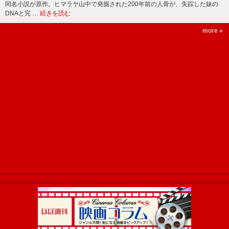
同名小説が原作。ヒマラヤ山中で発掘された200年前の人骨が、失踪した妹の
DNAと完 …
続きを読む
more »