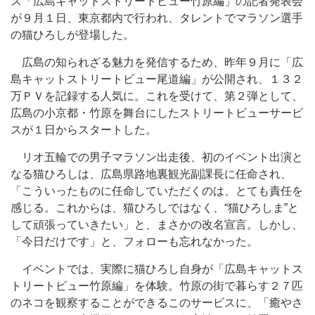
ス「広島キャットストリートビュー竹原編」の記者発表会
が９月１日、東京都内で行われ、タレントでマラソン選手
の猫ひろしが登場した。
広島の知られざる魅力を発信するため、昨年９月に「広
島キャットストリートビュー尾道編」が公開され、１３２
万ＰＶを記録する人気に。これを受けて、第２弾として、
広島の小京都・竹原を舞台にしたストリートビューサービ
スが１日からスタートした。
リオ五輪での男子マラソン出走後、初のイベント出演と
なる猫ひろしは、広島県路地裏観光副課長に任命され、
「こういったものに任命していただくのは、とても責任を
感じる。これからは、猫ひろしではなく、“猫ひろしま”と
して頑張っていきたい」と、まさかの改名宣言。しかし、
「今日だけです」と、フォローも忘れなかった。
イベントでは、実際に猫ひろし自身が「広島キャットス
トリートビュー竹原編」を体験。竹原の街で暮らす２７匹
のネコを観察することができるこのサービスに、「癒やさ