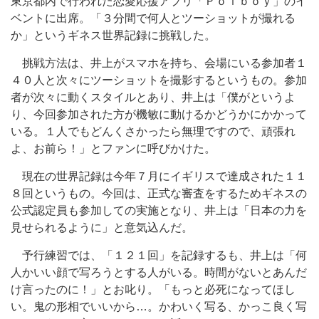
東京都内で行われた恋愛応援アプリ「Ｐｏｉｂｏｙ」のイ
ベントに出席。「３分間で何人とツーショットが撮れる
か」というギネス世界記録に挑戦した。
挑戦方法は、井上がスマホを持ち、会場にいる参加者１
４０人と次々にツーショットを撮影するというもの。参加
者が次々に動くスタイルとあり、井上は「僕がというよ
り、今回参加された方が機敏に動けるかどうかにかかって
いる。１人でもどんくさかったら無理ですので、頑張れ
よ、お前ら！」とファンに呼びかけた。
現在の世界記録は今年７月にイギリスで達成された１１
８回というもの。今回は、正式な審査をするためギネスの
公式認定員も参加しての実施となり、井上は「日本の力を
見せられるように」と意気込んだ。
予行練習では、「１２１回」を記録するも、井上は「何
人かいい顔で写ろうとする人がいる。時間がないとあんだ
け言ったのに！」とお叱り。「もっと必死になってほし
い。鬼の形相でいいから…。かわいく写る、かっこ良く写