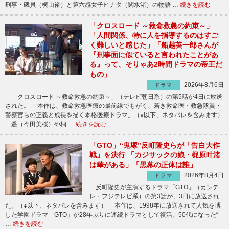
刑事・磯貝（横山裕）と第六感女子ヒナタ（関水渚）の物語 …
続きを読む
「クロスロード ～救命救急の約束～」
「人間関係、特に人を指導するのはすご
く難しいと感じた」「船越英一郎さんが
『刑事面に似ていると言われたことがあ
る』って、そりゃあ2時間ドラマの帝王だ
もの」
2026年8月6日
ドラマ
「クロスロード ～救命救急の約束～」（テレビ朝日系）の第5話が4日に放送
された。 本作は、救命救急医療の最前線でもがく、若き救命医・救急隊員・
警察官らの正義と成長を描く本格医療ドラマ。（※以下、ネタバレを含みます）
遥（今田美桜）や桐 …
続きを読む
「GTO」“鬼塚”反町隆史らが「告白大作
戦」を決行 「カジサックの娘・梶原叶渚
は華がある」「黒幕の正体は誰」
2026年8月4日
ドラマ
反町隆史が主演するドラマ「GTO」（カンテ
レ・フジテレビ系）の第3話が、3日に放送され
た。（※以下、ネタバレを含みます） 本作は、1998年に放送されて人気を博
した学園ドラマ「GTO」が28年ぶりに連続ドラマとして復活。50代になった“
…
続きを読む