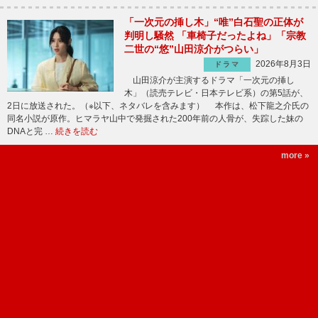
「一次元の挿し木」“唯”白石聖の正体が
判明し騒然 「車椅子だったよね」「宗教
二世の“悠”山田涼介がつらい」
2026年8月3日
ドラマ
山田涼介が主演するドラマ「一次元の挿し
木」（読売テレビ・日本テレビ系）の第5話が、
2日に放送された。（※以下、ネタバレを含みます） 本作は、松下龍之介氏の
同名小説が原作。ヒマラヤ山中で発掘された200年前の人骨が、失踪した妹の
DNAと完 …
続きを読む
more »