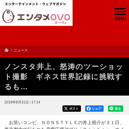
MENU
ニュース
ノンスタ井上、怒涛のツーショッ
ト撮影 ギネス世界記録に挑戦す
るも…
2016年8月31日 / 17:14
ポスト
シェア
送る
お笑いコンビ、ＮＯＮＳＴＹＬＥの井上裕介が３１日、