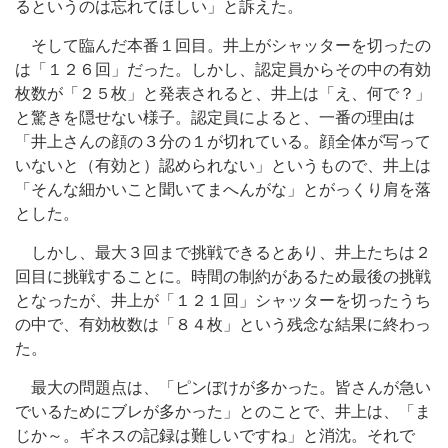
るというのは忘れてほしい」と訴えた。
そして臨んだ本番１回目。井上がシャッターを切ったの
は「１２６回」だった。しかし、認定員からその中の有効
枚数が「２５枚」と発表されると、井上は「え、何で？」
と驚きを隠せない様子。認定員によると、一番の理由は
「井上さんの顔の３分の１が切れている。顔全体が写って
いないと（有効と）認められない」というもので、井上は
「そんな細かいこと聞いてまへんがな」とがっくり肩を落
とした。
しかし、最大３回まで挑戦できるとあり、井上たちは２
回目に挑戦することに。時間の制約があるため最後の挑戦
となったが、井上が「１２１回」シャッターを切ったうち
の中で、有効枚数は「８４枚」という残念な結果に終わっ
た。
最大の問題点は、「ピンぼけが多かった。皆さんが急い
でいるためにブレが多かった」とのことで、井上は、「ま
じか～。ギネスの記録は難しいですね」と消沈。それで