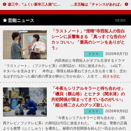
森三中、“ふくい新米三人娘”に就任 大島、長男の“納豆ご飯好き”明かす
猫ひろしが猫アレルギーだった！？ 東京五輪は「チャンスがあれば」
芸能ニュース
NEWS
「ラストノート」“澄晴”寺西拓人の告白
シーンに反響集まる 「真っすぐな告白が
カッコいい」「最高のシーンをありがと
う」
2026年8月7日
ドラマ
内田有紀と寺西拓人がダブル主演するドラマ
「ラストノート」（フジテレビ系）の第5話が、6日に放送された。（※以下、
ネタバレを含みます） 本作は、環境も積み重ねてきた人生も全く違う、交わ
るはずのなかった歳の差の男女が静かに引かれ合い、人生で …
続きを読む
「今夜もシリアルキラーと待ち合わせ」
「磯貝（横山裕）とヒナタ（関水渚）の
共犯関係が深まってきているのがいい」
「縦山裕二さんのグッズ欲しい」
2026年8月6日
ドラマ
「今夜もシリアルキラーと待ち合わせ」（関
西テレビ／フジテレビ系）の第6話が5日に放送された。 本作は、警察の正義
よりも復讐（ふくしゅう）を優先し、秘密の共犯関係を結んだ一匹おおかみの