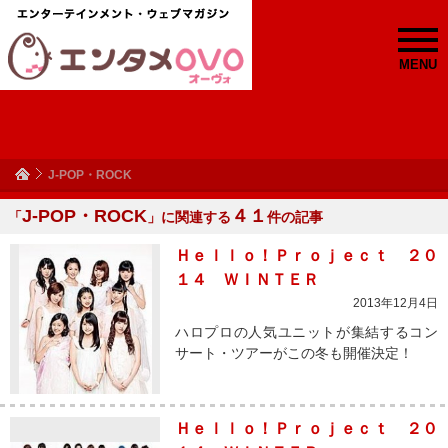
MENU
J-POP・ROCK
J-POP・ROCK
４１
「
」に関連する
件の記事
Ｈｅｌｌｏ！Ｐｒｏｊｅｃｔ ２０
１４ ＷＩＮＴＥＲ
2013年12月4日
ハロプロの人気ユニットが集結するコン
サート・ツアーがこの冬も開催決定！
Ｈｅｌｌｏ！Ｐｒｏｊｅｃｔ ２０