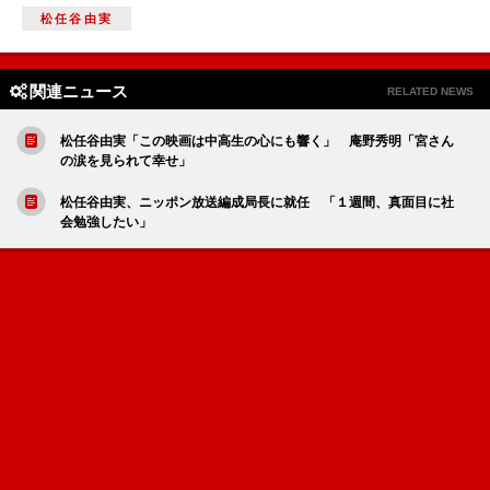
松任谷由実
関連ニュース
RELATED NEWS
松任谷由実「この映画は中高生の心にも響く」 庵野秀明「宮さん
の涙を見られて幸せ」
松任谷由実、ニッポン放送編成局長に就任 「１週間、真面目に社
会勉強したい」