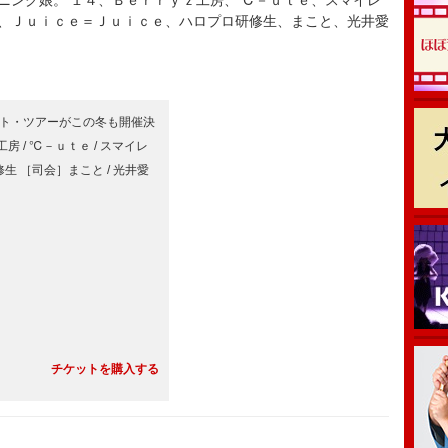
ニング娘。’１４、Ｂｅｒｒｙｚ工房、℃－ｕｔｅ、スマイレ
、Ｊｕｉｃｅ＝Ｊｕｉｃｅ、ハロプロ研修生、まこと、光井愛
ト・ツアーがこの冬も開催決
 / ℃－ｕｔｅ / スマイレ
修生 ［司会］まこと / 光井愛
チケットを購入する