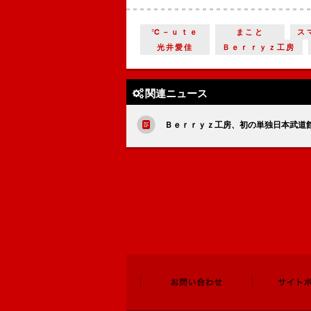
℃－ｕｔｅ
まこと
ス
光井愛佳
Ｂｅｒｒｙｚ工房
関連ニュース
Ｂｅｒｒｙｚ工房、初の単独日本武道