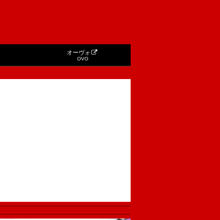
オーヴォ
OVO