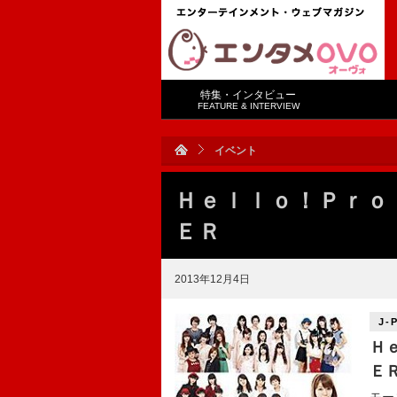
特集・インタビュー
FEATURE & INTERVIEW
イベント
Ｈｅｌｌｏ！Ｐｒｏ
ＥＲ
2013年12月4日
J-
Ｈ
Ｅ