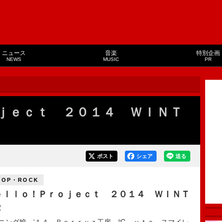
ニュース
音楽
特別企画
NEWS
MUSIC
PR
ｊｅｃｔ ２０１４ ＷＩＮＴ
ポスト
シェア
送る
POP・ROCK
ｅｌｌｏ！Ｐｒｏｊｅｃｔ ２０１４ ＷＩＮＴ
Ｒ