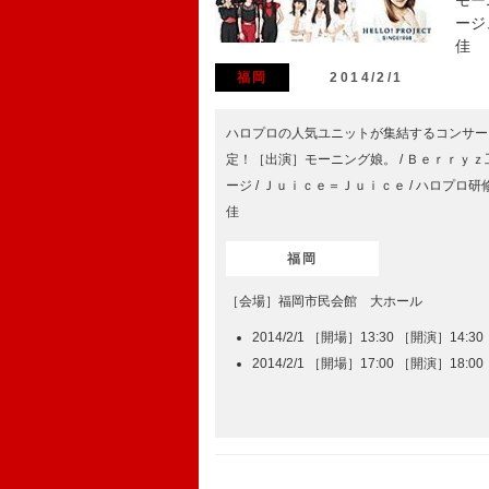
モー
ージ
佳
福岡
2014/2/1
ハロプロの人気ユニットが集結するコンサー
定！［出演］モーニング娘。 / Ｂｅｒｒｙｚ工房
ージ / Ｊｕｉｃｅ＝Ｊｕｉｃｅ / ハロプロ研
佳
福岡
［会場］福岡市民会館 大ホール
2014/2/1 ［開場］13:30 ［開演］14:30
2014/2/1 ［開場］17:00 ［開演］18:00