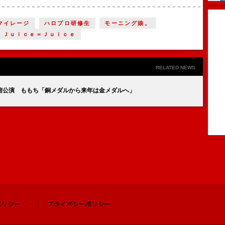
マイレージ
ハロプロ研修生
モーニング娘。
Ｊｕｉｃｅ＝Ｊｕｉｃｅ
RELATED NEWS
館公演 ももち「銅メダルから来年は金メダルへ」