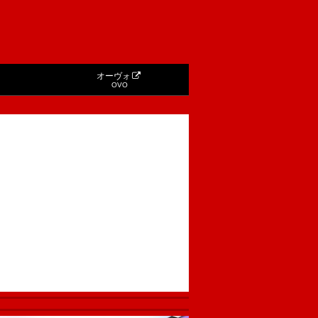
オーヴォ
OVO