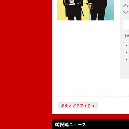
メ
で
［
ポルノグラフィティ
関連ニュース