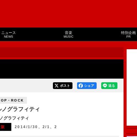
ニュース
音楽
特別企画
NEWS
MUSIC
PR
ィ
ポスト
シェア
送る
POP・ROCK
ルノグラフィティ
ノグラフィティ
大阪
2014/1/30、2/1、2