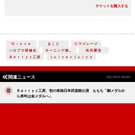
チケットを購入する
℃－ｕｔｅ
まこと
スマイレージ
ハロプロ研修生
モーニング娘。
光井愛佳
Ｂｅｒｒｙｚ工房
Ｊｕｉｃｅ＝Ｊｕｉｃｅ
関連ニュース
RELATED NEWS
Ｂｅｒｒｙｚ工房、初の単独日本武道館公演 ももち「銅メダルか
ら来年は金メダルへ」