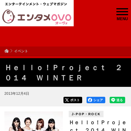
MENU
イベント
Ｈｅｌｌｏ！Ｐｒｏｊｅｃｔ ２
０１４ ＷＩＮＴＥＲ
2013年12月4日
ポスト
シェア
送る
J-POP・ROCK
Ｈｅｌｌｏ！Ｐｒｏｊｅ
ｃｔ ２０１４ ＷＩＮ