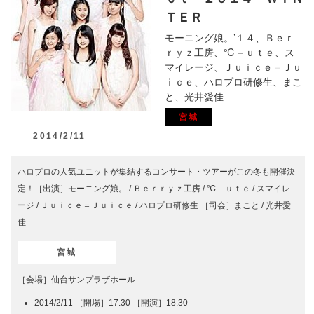
ＴＥＲ
モーニング娘。’１４、Ｂｅｒ
ｒｙｚ工房、℃－ｕｔｅ、ス
マイレージ、Ｊｕｉｃｅ＝Ｊｕ
ｉｃｅ、ハロプロ研修生、まこ
と、光井愛佳
宮城
2014/2/11
ハロプロの人気ユニットが集結するコンサート・ツアーがこの冬も開催決
定！［出演］モーニング娘。 / Ｂｅｒｒｙｚ工房 / ℃－ｕｔｅ / スマイレ
ージ / Ｊｕｉｃｅ＝Ｊｕｉｃｅ / ハロプロ研修生 ［司会］まこと / 光井愛
佳
宮城
［会場］仙台サンプラザホール
2014/2/11 ［開場］17:30 ［開演］18:30