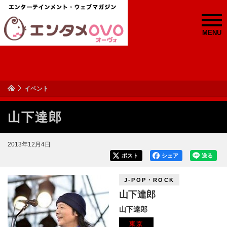
MENU
イベント
山下達郎
2013年12月4日
ポスト
シェア
送る
J-POP・ROCK
山下達郎
山下達郎
東京