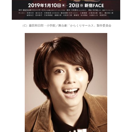
（C）藤田和日郎・小学館／舞台劇「からくりサーカス」製作委員会