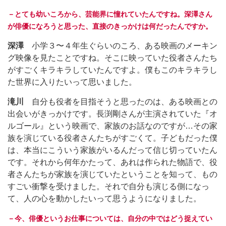
－とても幼いころから、芸能界に憧れていたんですね。深澤さん
が俳優になろうと思った、直接のきっかけは何だったんですか。
深澤
小学３〜４年生ぐらいのころ、ある映画のメーキン
グ映像を見たことですね。そこに映っていた役者さんたち
がすごくキラキラしていたんですよ。僕もこのキラキラし
た世界に入りたいって思いました。
滝川
自分も役者を目指そうと思ったのは、ある映画との
出会いがきっかけです。長渕剛さんが主演されていた『オ
ルゴール』という映画で、家族のお話なのですが…その家
族を演じている役者さんたちがすごくて。子どもだった僕
は、本当にこういう家族がいるんだって信じ切っていたん
です。それから何年かたって、あれは作られた物語で、役
者さんたちが家族を演じていたということを知って、もの
すごい衝撃を受けました。それで自分も演じる側になっ
て、人の心を動かしたいって思うようになりました。
－今、俳優というお仕事については、自分の中ではどう捉えてい