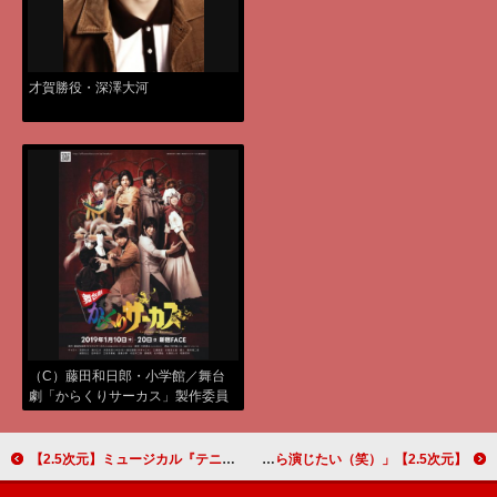
才賀勝役・深澤大河
（C）藤田和日郎・小学館／舞台
劇「からくりサーカス」製作委員
会
【2.5次元】ミュージカル『テニスの王子様』3rdシーズン 青学（せいがく）vs四天宝寺で描かれる部長たちの熱き戦い！ 皆木一舞＆増子敦貴インタビュー
【2.5次元】イケメン俳優・小澤廉、音楽活劇「SHIRANAMI」で初の夫役に「『俺って男らしいー！』と思いながら演じたい（笑）」