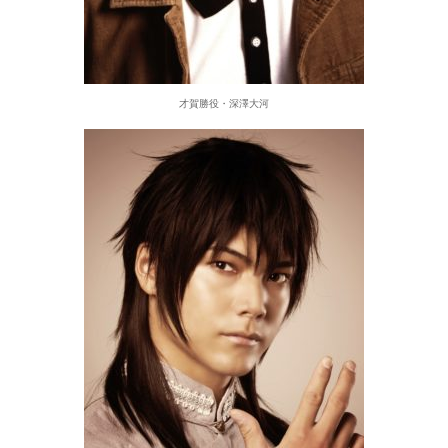
才賀勝役・深澤大河