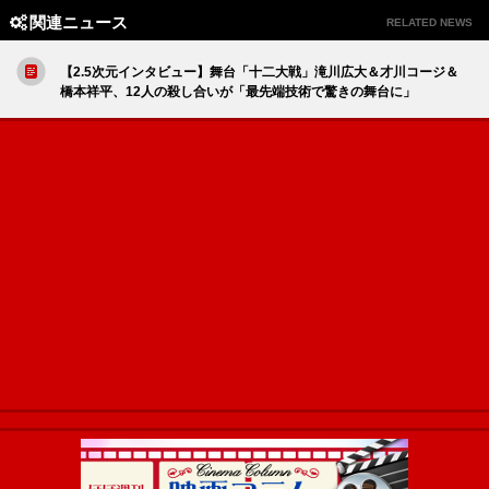
関連ニュース
RELATED NEWS
【2.5次元インタビュー】舞台「十二大戦」滝川広大＆才川コージ＆
橋本祥平、12人の殺し合いが「最先端技術で驚きの舞台に」