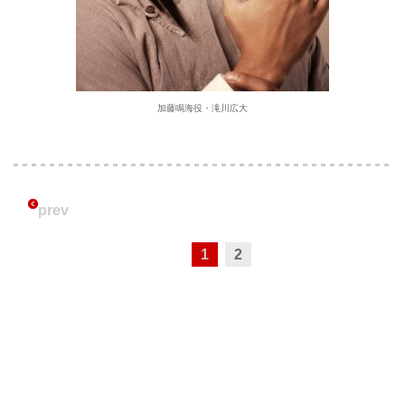
加藤鳴海役・滝川広大
prev
1
2