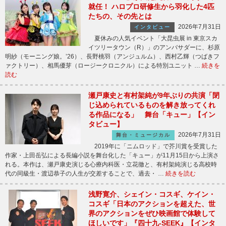
就任！ ハロプロ研修生から羽化した4匹
たちの、その先とは
2026年7月31日
インタビュー
夏休みの人気イベント「大昆虫展 in 東京スカ
イツリータウン（R）」のアンバサダーに、杉原
明紗（モーニング娘。’26）、長野桃羽（アンジュルム）、西村乙輝（つばきフ
ァクトリー）、相馬優芽（ロージークロニクル）による特別ユニット …
続きを
読む
瀬戸康史と有村架純が9年ぶりの共演「閉
じ込められているものを解き放ってくれ
る作品になる」 舞台「キュー」【イン
タビュー】
2026年7月31日
舞台・ミュージカル
2019年に「ニムロッド」で芥川賞を受賞した
作家・上田岳弘による長編小説を舞台化した「キュー」が11月15日から上演さ
れる。本作は、瀬戸康史演じる心療内科医・立花徹と、有村架純演じる高校時
代の同級生・渡辺恭子の人生が交差することで、過去・ …
続きを読む
浅野寛介、シェイン・コスギ、ケイン・
コスギ「日本のアクションを超えた、世
界のアクションをぜひ映画館で体験して
ほしいです」『四十九-SEEK』【インタ