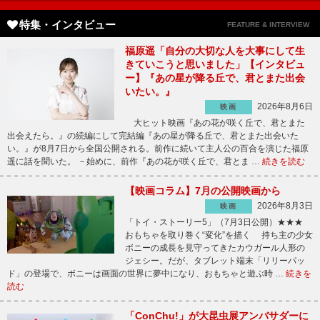
特集・インタビュー
FEATURE & INTERVIEW
福原遥「自分の大切な人を大事にして生
きていこうと思いました」【インタビュ
ー】『あの星が降る丘で、君とまた出会
いたい。』
2026年8月6日
映画
大ヒット映画『あの花が咲く丘で、君とまた
出会えたら。』の続編にして完結編『あの星が降る丘で、君とまた出会いた
い。』が8月7日から全国公開される。前作に続いて主人公の百合を演じた福原
遥に話を聞いた。 －始めに、前作『あの花が咲く丘で、君とま …
続きを読む
【映画コラム】7月の公開映画から
2026年8月3日
映画
「トイ・ストーリー5」（7月3日公開）★★★
おもちゃを取り巻く“変化”を描く 持ち主の少女
ボニーの成長を見守ってきたカウガール人形の
ジェシー。だが、タブレット端末「リリーパッ
ド」の登場で、ボニーは画面の世界に夢中になり、おもちゃと遊ぶ時 …
続きを
読む
「ConChu!」が大昆虫展アンバサダーに