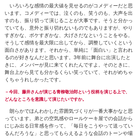
いろいろな感情の最大値を見せるのがコメディーだと思
います。コメディーでは、泣くのも、笑うのも、大声を出
すのも、振り切って演じることが大事です。そうと分かっ
ていても、意外と振り切れないものでもありますが、やり
すぎかな、ボケすぎかな、大げさだなということをやる。
そうして感情を最大限に出してから、調整していくという
面白さがあります。それから、単純に「面白い」と言われ
るのが好きなんだと思います。3年前に舞台に出演したと
きに、メンバーが見に来てくれたんですよ。そのときに、
舞台上から見ても分かるくらい笑っていて、それがめちゃ
くちゃうれしかったです。
－今回、藤井さんが演じる青柳敬治郎という役柄を演じる上で、
どんなところを意識して演じたいですか。
朗らかでほんわかした雰囲気づくりが一番大事かなと思
っています。弟との空気感やロールケーキ屋での会話から
にじみ出る日常感を作って、「毎日をこうやって送ってい
るんだろうな」と思ってもらえるような会話のトーンや場