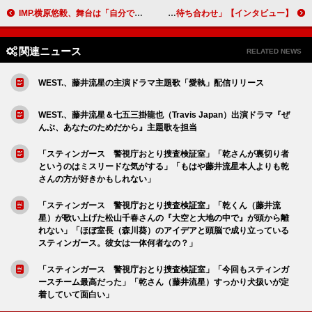
IMP.横原悠毅、舞台は「自分ではない人物になれる」 3年ぶりの主演舞台CINEMATIC STAGE「GINZA MIGHTY GUY」に挑む【インタビュー】
横山裕「人間ドラマが色濃く描かれていて、物語に一気に引き込まれる」 関水渚「横山さんが演じる磯貝さんとの掛け合いの面白さを楽しんで」 水ドラ★イレブン「今夜もシリアルキラーと待ち合わせ」【インタビュー】
関連ニュース
RELATED NEWS
WEST.、藤井流星の主演ドラマ主題歌「愛執」配信リリース
WEST.、藤井流星＆七五三掛龍也（Travis Japan）出演ドラマ『ぜ
んぶ、あなたのためだから』主題歌を担当
「スティンガース 警視庁おとり捜査検証室」「乾さんが裏切り者
というのはミスリードな気がする」「もはや藤井流星本人よりも乾
さんの方が好きかもしれない」
「スティンガース 警視庁おとり捜査検証室」「乾くん（藤井流
星）が歌い上げた松山千春さんの『大空と大地の中で』が頭から離
れない」「ほぼ室長（森川葵）のアイデアと頭脳で成り立っている
スティンガース。彼女は一体何者なの？」
「スティンガース 警視庁おとり捜査検証室」「今回もスティンガ
ースチーム最高だった」「乾さん（藤井流星）すっかり犬扱いが定
着していて面白い」