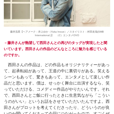
藤井流星【ヘアメーク：井上ゆか（Yuka Inoue）／スタイリスト：村田友哉(SMB
International.)】 （C）エンタメOVO
－藤井さんが熱望して西田さんとの再びのタッグが実現したと聞
いています。西田さんの作品のどんなところに魅力を感じている
のですか。
西田さんの作品は、どの作品もオリジナリティーがあっ
て、起承転結があって、王道の中に裏切りがある。笑える
シーンもあって、驚きもあって、エンタメとして楽しい作
品だと思います。僕は、せっかく舞台に出演するなら、笑
っていただける、コメディー作品がやりたいんです。それ
で、西田さんとご飯に行ったときに生意気ながら「こうい
うのがいい」というお話をさせていただいたんですよ。西
田さんがプロットを考えてくださったり、どういうのが良
いのか聞いてくださって今回につながったので、すごくぜ