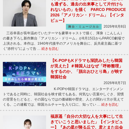
も通ずる、過去の出来事として片付けら
れないもの」を描く PARCO PRODUCE
2026「アメリカン・ドリーム」【インタ
ビュー】
2026年8月8日
舞台・ミュージカル
三谷幸喜が長年温めていたテーマを豪華キャストで描く、渾身（こんしん）
の書き下ろし新作舞台「アメリカン・ドリーム」が8月15日からPARCO劇場で
上演される。本作は、1940年代後半のアメリカを舞台に、反共産主義に基づ
く“赤狩り”によって告 …
続きを読む
【K-POPもKドラマも深読みしたら韓国
が見えた】＃韓国人はなぜ「呼称整理」
をするのか、「脱出おひとり島」が映す
韓国社会
2026年8月7日
K-POPや韓国ドラマは、エンターテインメン
トであると同時に、韓国社会を映す鏡でもある。何気ない言葉やしぐさ、習慣
の背景をたどると、その国ならではの価値観や歴史、人との関わり方が見えて
くる。この連載では、韓国カルチャーを入り口に、知ってい …
続きを読む
福原遥「自分の大切な人を大事にして生
きていこうと思いました」【インタビュ
ー】『あの星が降る丘で、君とまた出会