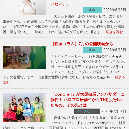
いたい。』
2026年8月6日
映画
大ヒット映画『あの花が咲く丘で、君とまた
出会えたら。』の続編にして完結編『あの星が降る丘で、君とまた出会いた
い。』が8月7日から全国公開される。前作に続いて主人公の百合を演じた福原
遥に話を聞いた。 －始めに、前作『あの花が咲く丘で、君とま …
続きを読む
【映画コラム】7月の公開映画から
2026年8月3日
映画
「トイ・ストーリー5」（7月3日公開）★★★
おもちゃを取り巻く“変化”を描く 持ち主の少女
ボニーの成長を見守ってきたカウガール人形の
ジェシー。だが、タブレット端末「リリーパッ
ド」の登場で、ボニーは画面の世界に夢中になり、おもちゃと遊ぶ時 …
続きを
読む
「ConChu!」が大昆虫展アンバサダーに
就任！ ハロプロ研修生から羽化した4匹
たちの、その先とは
2026年7月31日
インタビュー
夏休みの人気イベント「大昆虫展 in 東京スカ
イツリータウン（R）」のアンバサダーに、杉原
明紗（モーニング娘。’26）、長野桃羽（アンジュルム）、西村乙輝（つばきフ