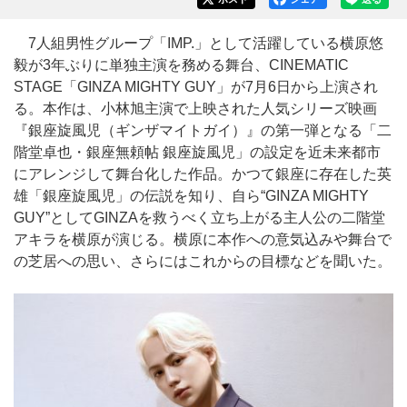
7人組男性グループ「IMP.」として活躍している横原悠
毅が3年ぶりに単独主演を務める舞台、CINEMATIC
STAGE「GINZA MIGHTY GUY」が7月6日から上演され
る。本作は、小林旭主演で上映された人気シリーズ映画
『銀座旋風児（ギンザマイトガイ）』の第一弾となる「二
階堂卓也・銀座無頼帖 銀座旋風児」の設定を近未来都市
にアレンジして舞台化した作品。かつて銀座に存在した英
雄「銀座旋風児」の伝説を知り、自ら“GINZA MIGHTY
GUY”としてGINZAを救うべく立ち上がる主人公の二階堂
アキラを横原が演じる。横原に本作への意気込みや舞台で
の芝居への思い、さらにはこれからの目標などを聞いた。