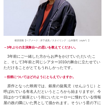
横原悠毅【ヘアメーク：井下成美／スタイリング：山本隆司（style³）】
－3年ぶりの主演舞台への思いを教えてください。
3年前にご一緒した方からお声をかけていただいたこ
と、そして3年前と同じシアター1010の舞台に立たせてい
ただけることがとてもうれしかったです。
－役柄についてはどのようにとらえていますか。
原作となった映画では、銀座の旋風児（せんぷうじ）と
呼ばれている有名人だというところから始まりますが、今
回はかつて銀座という街にいたヒーローに憧れている情報
屋の政の隣にいた男として描かれます。そういう星の下に