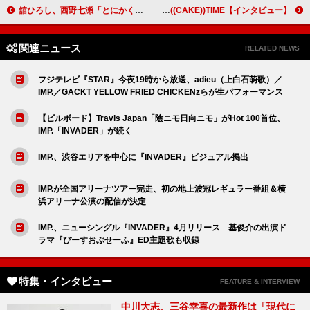
舘ひろし、西野七瀬「とにかく、西野くんに見下してもらいたいと思いました」『免許返納!?』【インタビュー】
藤井流星「コメディーがやりたい」 西田征史と6年ぶりのタッグで挑むROLL((CAKE))TIME【インタビュー】
関連ニュース
RELATED NEWS
フジテレビ『STAR』今夜19時から放送、adieu（上白石萌歌）／
IMP.／GACKT YELLOW FRIED CHICKENzらが生パフォーマンス
【ビルボード】Travis Japan「陰ニモ日向ニモ」がHot 100首位、
IMP.「INVADER」が続く
IMP.、渋谷エリアを中心に『INVADER』ビジュアル掲出
IMP.が全国アリーナツアー完走、初の地上波冠レギュラー番組＆横
浜アリーナ公演の配信が決定
IMP.、ニューシングル『INVADER』4月リリース 基俊介の出演ド
ラマ『ぴーすおぶせーふ』ED主題歌も収録
特集・インタビュー
FEATURE & INTERVIEW
中川大志、三谷幸喜の最新作は「現代に