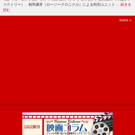
ァクトリー）、相馬優芽（ロージークロニクル）による特別ユニット …
続きを
読む
more »