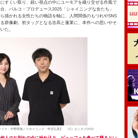
寧にすくい取り、鋭い視点の中にユーモアを織り交ぜる作風で
台、パルコ・プロデュース2025「シャイニングな女たち」
ら描かれる女性たちの物語を軸に、人間関係のもつれやSNS
する群像劇。初タッグとなる吉高と蓬莱に、本作への思いやそ
聞いた。
メイク：中野明海／スタイリング：申谷弘美】 （C）エンタメOVO
、他人のお別れの会に紛れ込み、ビュッフェを食べて帰るとい