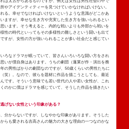
れは太古からあるものですが、例えば女性は男性社会の中で
場所やアイデンティティーを見つけていかなければいけない。
われる。幸せでなければいけないというような意識がどこかあ
思いますが、幸せな生き方や充実した生き方を強いられるとい
と思います。そう考えると、内的な戦いよりも外部から戦いを
多様性の時代といってもその多様性の難しさという闘いも出て
とですが、女性の方が強いられることが多い社会だと感じてい
いろなドラマが眠っていて、皆さんいろいろな闘い方をされ
う思いが僕自身はあります。うちの劇団（蓬莱が作・演出を務
年の男性ばかりの劇団なのですが、50歳くらいの男性たちに
よ（笑）。なので、彼らを題材に作品を描こうとしても、最近
たんです。そういう意味でも若い世代の人や若い女性が、これ
いくのかに僕はドラマを感じていて、そうした作品を描きたい
ら逃げない女性という印象がある？
、分からないですが、しなやかな印象があります。そうした
らからも愛される吉高さんの魅力の大きな理由の一つなのかな