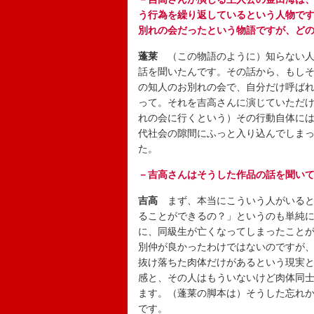
う行為を繰り返しているという人物で
別れの会だったという物語ですが、ど
蓬莱
（この物語のように）知らない人
話を聞いたんです。その話から、もし
の知人のお別れの会で、自分だけ呼ば
って。それを吉高さんに演じていただ
れの会に行くという）その行動自体に
代社会の隙間にふっと入り込んでしま
た。
－吉高さんはそうした作品の話を聞い
吉高
まず、本当にこういう人がいると
ることができるの？」というのも単純
に、同級生が亡くなってしまったこと
別仲が良かったわけではないのですが
抜け落ちた肉体だけがあるという現実
感と、その人はもういないけど肉体同
ます。（蓬莱の脚本は）そうした忘れ
です。