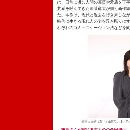
は、日常に潜む人間の葛藤や矛盾を丁
共感を呼んできた蓬莱竜太が描く新作舞
だ。本作は、現代と過去を行き来しなが
時代に生きる現代人の姿を浮き彫りに
れぞれのコミュニケーション法などを
吉高由里子（左）と蓬莱竜太【ヘア
－吉高さんが演じる主人公の金田海は