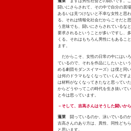
蓬莱
まずは男性社会との闘いです。こ
闘いにさらされて、その中で自分の居
あるいは見つけないと不幸な女性と思
る。それは情報化社会だからこそだと
う意味でも、闘いにさらされているな
要求されるということが多いですし、
くる。それはもちろん男性にもあるこ
ます。
だからこそ、女性の日常の中にはいろ
ているので、それを作品にしたいとい
める劇団モダンスイマーズ）は僕と同い
は何のドラマもなくなっていくんです
は材料がなくなってきたなと思ってい
からどうやってこの時代を生き抜いて
と今は思っています。
－そして、吉高さんはそうした闘いか
蓬莱
闘っているのか、泳いでいるのか
吉高さんのあり方は、異性、同性どち
と思います。