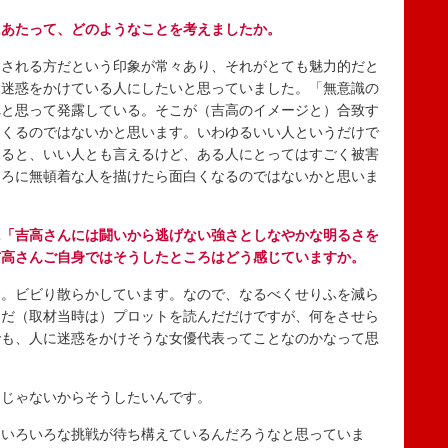
にあたって、どのようなことを考えましたか。
される方だという印象が常々あり、それがとても魅力的だと
に迷惑をかけている人にしたいと思っていました。「無意識の
れと思って発露している。そこが（吉高のイメージと）合致す
てくるのではないかと思います。いわゆるいい人というだけで
見ると、いい人とも言えるけど、ある人にとってはすごく被害
ころに無頓着な人を描けたら面白くなるのではないかと思いま
に「吉高さんには闘いから逃げない強さとしなやかな明るさを
吉高さんご自身ではそうしたところはどう感じていますか。
。ビビり散らかしています。なので、なるべくせりふを減ら
まだ（取材当時は）プロットを読んだだけですが、何をさせら
でも、人に迷惑をかけそうな女優代表ってことなのかなって思
じゃないからそうしたいんです。
いろいろな挑戦が待ち構えているんだろうなと思っていま