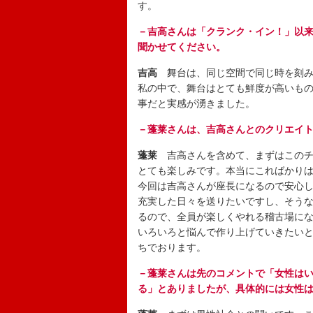
す。
－吉高さんは「クランク・イン！」以来
聞かせてください。
吉高
舞台は、同じ空間で同じ時を刻み
私の中で、舞台はとても鮮度が高いも
事だと実感が湧きました。
－蓬莱さんは、吉高さんとのクリエイ
蓬莱
吉高さんを含めて、まずはこのチ
とても楽しみです。本当にこればかり
今回は吉高さんが座長になるので安心
充実した日々を送りたいですし、そう
るので、全員が楽しくやれる稽古場に
いろいろと悩んで作り上げていきたい
ちでおります。
－蓬莱さんは先のコメントで「女性は
る」とありましたが、具体的には女性