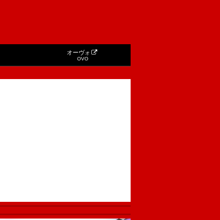
オーヴォ
OVO