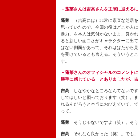
－蓬莱さんは吉高さんを主演に迎える
蓬莱
（吉高には）非常に素直な芝居を
思っていたので、今回の役はどこか人
暴力」を本人は気付かないまま、良か
ると新しい面白さがキャラクターに出
はない側面があって、それははたから
を受けているとも言える。そういうと
す。
－蓬莱さんのオフィシャルのコメント
勝手に感じている」とありましたが、
吉高
しなやかなところなんてないです
してほしいと願っております（笑）。
れるんだろうと本当におびえていて。
って。
蓬莱
そうじゃないですよ（笑）。そう
吉高
それなら良かった（笑）。でも、