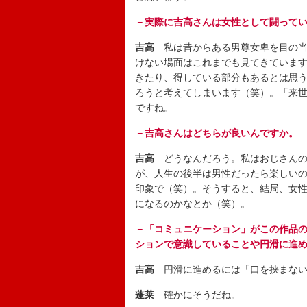
－実際に吉高さんは女性として闘って
吉高
私は昔からある男尊女卑を目の当
けない場面はこれまでも見てきていま
きたり、得している部分もあるとは思
ろうと考えてしまいます（笑）。「来
ですね。
－吉高さんはどちらが良いんですか。
吉高
どうなんだろう。私はおじさんの
が、人生の後半は男性だったら楽しい
印象で（笑）。そうすると、結局、女
になるのかなとか（笑）。
－「コミュニケーション」がこの作品
ションで意識していることや円滑に進
吉高
円滑に進めるには「口を挟まない
蓬莱
確かにそうだね。