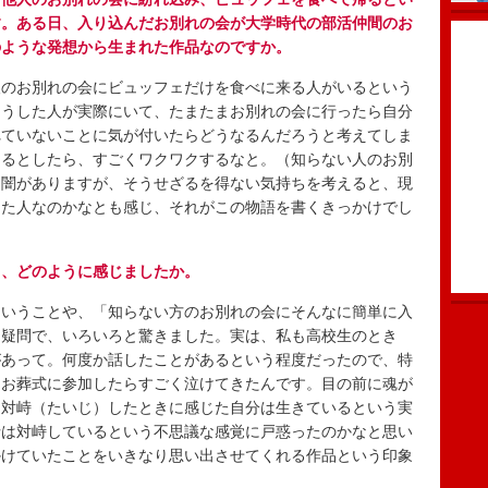
す。ある日、入り込んだお別れの会が大学時代の部活仲間のお
のような発想から生まれた作品なのですか。
のお別れの会にビュッフェだけを食べに来る人がいるという
そうした人が実際にいて、たまたまお別れの会に行ったら自分
れていないことに気が付いたらどうなるんだろうと考えてしま
けるとしたら、すごくワクワクするなと。（知らない人のお別
は闇がありますが、そうせざるを得ない気持ちを考えると、現
った人なのかなとも感じ、それがこの物語を書くきっかけでし
て、どのように感じましたか。
いうことや、「知らない方のお別れの会にそんなに簡単に入
に疑問で、いろいろと驚きました。実は、私も高校生のとき
があって。何度か話したことがあるという程度だったので、特
、お葬式に参加したらすごく泣けてきたんです。目の前に魂が
と対峙（たいじ）したときに感じた自分は生きているという実
士は対峙しているという不思議な感覚に戸惑ったのかなと思い
かけていたことをいきなり思い出させてくれる作品という印象