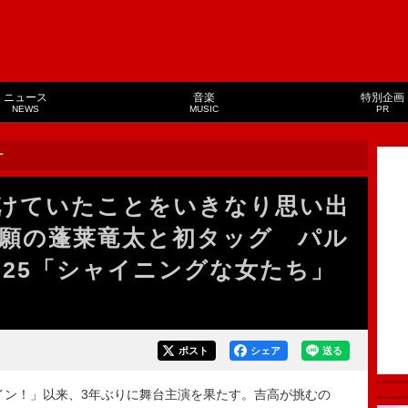
ニュース
音楽
特別企画
NEWS
MUSIC
PR
ー
けていたことをいきなり思い出
願の蓬莱竜太と初タッグ パル
025「シャイニングな女たち」
ポスト
シェア
送る
イン！」以来、3年ぶりに舞台主演を果たす。吉高が挑むの