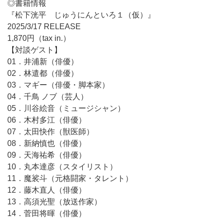
◎書籍情報
『松下洸平 じゅうにんといろ１（仮）』
2025/3/17 RELEASE
1,870円（tax in.）
【対談ゲスト】
01．井浦新（俳優）
02．林遣都（俳優）
03．マギー（俳優・脚本家）
04．千鳥 ノブ（芸人）
05．川谷絵音（ミュージシャン）
06．木村多江（俳優）
07．太田快作（獣医師）
08．新納慎也（俳優）
09．天海祐希（俳優）
10．丸本達彦（スタイリスト）
11．魔裟斗（元格闘家・タレント）
12．藤木直人（俳優）
13．高須光聖（放送作家）
14．菅田将暉（俳優）