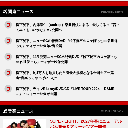
関連ニュース
RELATED NEWS
松下洸平、内澤崇仁（androp）楽曲提供による「愛してるって言っ
てみてもいいかな」MV公開へ
松下洸平、ニューSGの特典DVD『松下洸平のロケぼっちde佐世保
っち』ティザー映像第2弾公開
松下洸平、11/6発売ニューSGの特典DVD『松下洸平のロケぼっち
de佐世保っち』ティザー映像公開
松下洸平、約4万人を動員した自身最大規模となる全国ツアー完
走”音楽ってやっぱいいな”
松下洸平、ライブBlu-ray/DVD/CD『LIVE TOUR 2024 ～R&ME
～』トレイラー映像が公開
音楽ニュース
MUSIC NEWS
SUPER EIGHT、2027年春にニューアル
バム発売＆アリーナツアー開催