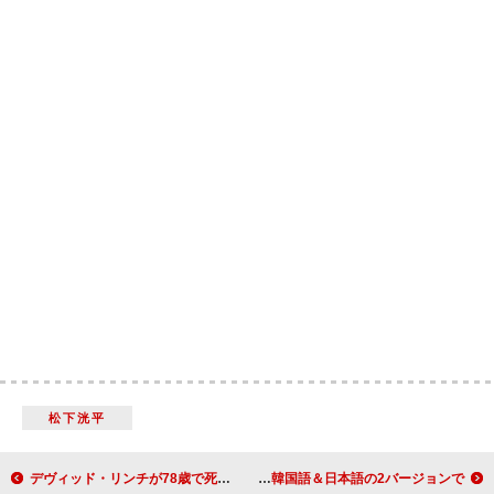
松下洸平
デヴィッド・リンチが78歳で死去、NIN／モービーなどのMVも監督
SEVENTEENジョンハン、新曲はOmoinotake書き下ろし「Better Half」 韓国語＆日本語の2バージョンで