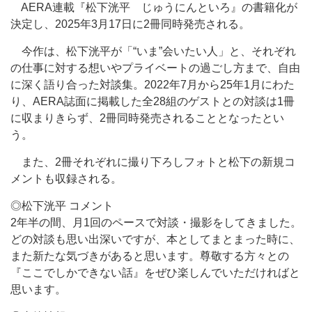
AERA連載『松下洸平 じゅうにんといろ』の書籍化が
決定し、2025年3月17日に2冊同時発売される。
今作は、松下洸平が「“いま”会いたい人」と、それぞれ
の仕事に対する想いやプライベートの過ごし方まで、自由
に深く語り合った対談集。2022年7月から25年1月にわた
り、AERA誌面に掲載した全28組のゲストとの対談は1冊
に収まりきらず、2冊同時発売されることとなったとい
う。
また、2冊それぞれに撮り下ろしフォトと松下の新規コ
メントも収録される。
◎松下洸平 コメント
2年半の間、月1回のペースで対談・撮影をしてきました。
どの対談も思い出深いですが、本としてまとまった時に、
また新たな気づきがあると思います。尊敬する方々との
『ここでしかできない話』をぜひ楽しんでいただければと
思います。