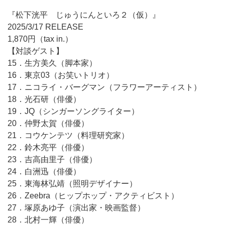
『松下洸平 じゅうにんといろ２（仮）』
2025/3/17 RELEASE
1,870円（tax in.）
【対談ゲスト】
15．生方美久（脚本家）
16．東京03（お笑いトリオ）
17．ニコライ・バーグマン（フラワーアーティスト）
18．光石研（俳優）
19．JQ（シンガーソングライター）
20．仲野太賀（俳優）
21．コウケンテツ（料理研究家）
22．鈴木亮平（俳優）
23．吉高由里子（俳優）
24．白洲迅（俳優）
25．東海林弘靖（照明デザイナー）
26．Zeebra（ヒップホップ・アクティビスト）
27．塚原あゆ子（演出家・映画監督）
28．北村一輝（俳優）