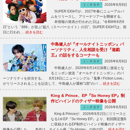
2026年8月8日
Ｊ－ＰＯＰ
SUPER EIGHTが、2027年春にニューアルバ
ムをリリースし、アリーナツアーを開催する。
本情報の発表が行われた日は、“令和8年8月8
日”という「888」が並ぶ“超八（スーパーエイト）の日”。SUPER EIGHTは、前
日に行われ …
続きを読む
中島健人が『オールナイトニッポン』パ
ーソナリティ、人生相談を受け『遊戯
王』の話をするコーナーも
2026年8月8日
Ｊ－ＰＯＰ
中島健人が、2026年8月14日深夜に放送とな
るニッポン放送『オールナイトニッポン』のパ
ーソナリティを担当する。 8月19日にニューシングル『鬼事 / Fiction Love』
がリリースされることを記念して、中島健人が通称“1部”のパ …
続きを読む
King & Prince、EP『So Honey EP』制
作ビハインドのティザー映像を公開
2026年8月8日
Ｊ－ＰＯＰ
King & Princeが、2026年9月2日にリリースと
なる1st EP『So Honey EP』より、初回限定盤B
に収録されるEP制作ビハインド映像のティザー
映像を公開した。 本作は、タイトル曲「So Honey」の中の印 …
続きを読む