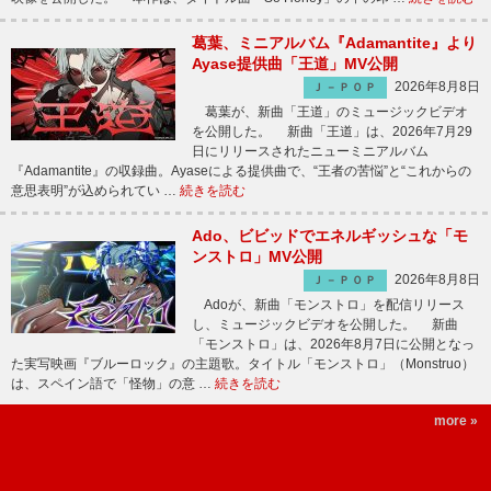
葛葉、ミニアルバム『Adamantite』より
Ayase提供曲「王道」MV公開
2026年8月8日
Ｊ－ＰＯＰ
葛葉が、新曲「王道」のミュージックビデオ
を公開した。 新曲「王道」は、2026年7月29
日にリリースされたニューミニアルバム
『Adamantite』の収録曲。Ayaseによる提供曲で、“王者の苦悩”と“これからの
意思表明”が込められてい …
続きを読む
Ado、ビビッドでエネルギッシュな「モ
ンストロ」MV公開
2026年8月8日
Ｊ－ＰＯＰ
Adoが、新曲「モンストロ」を配信リリース
し、ミュージックビデオを公開した。 新曲
「モンストロ」は、2026年8月7日に公開となっ
た実写映画『ブルーロック』の主題歌。タイトル「モンストロ」（Monstruo）
は、スペイン語で「怪物」の意 …
続きを読む
more »