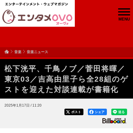
MENU
音楽
音楽ニュース
松下洸平、千鳥ノブ／菅田将暉／
東京03／吉高由里子ら全28組のゲ
ストを迎えた対談連載が書籍化
2025年1月17日 / 11:20
ポスト
シェア
送る