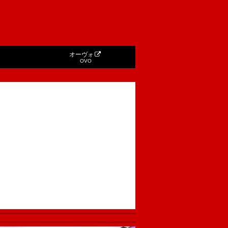
オーヴォ
OVO