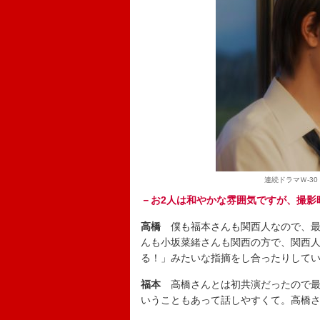
連続ドラマＷ-30
－お2人は和やかな雰囲気ですが、撮影
高橋
僕も福本さんも関西人なので、
んも小坂菜緒さんも関西の方で、関西
る！」みたいな指摘をし合ったりして
福本
高橋さんとは初共演だったので最
いうこともあって話しやすくて。高橋さ