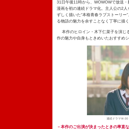
31日午後11時から、WOWOWで放
漫画を初の連続ドラマ化。主人公の2人
ずしく描いた“本格⻘春ラブストーリー
る物語の魅力を余すことなく丁寧に描
本作のヒロイン・木下仁菜子を演じる
作の魅力や自身もときめいたおすすめ
連続ドラマＷ-30
－本作のご出演が決まったときの率直