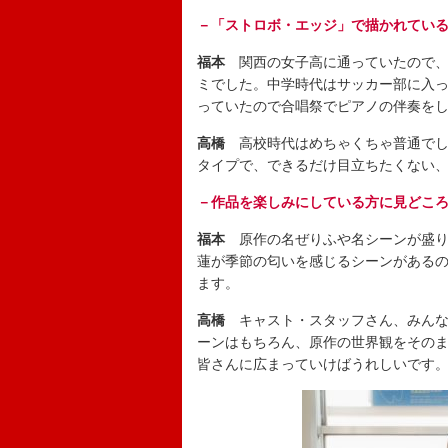
－「ストロボ・エッジ」で描かれてい
福本
関西の女子高に通っていたので
ミでした。中学時代はサッカー部に入
っていたので合唱祭でピアノの伴奏を
高橋
高校時代はめちゃくちゃ普通で
タイプで、できるだけ目立ちたくない
－作品を楽しみにしている方に見どこ
福本
原作の名ぜりふや名シーンが盛
蓮が季節の匂いを感じるシーンがある
ます。
高橋
キャスト・スタッフさん、みん
ーンはもちろん、原作の世界観をその
皆さんに広まっていけばうれしいです