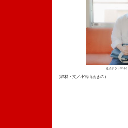
連続ドラマＷ-30
（取材・文／小宮山あきの）