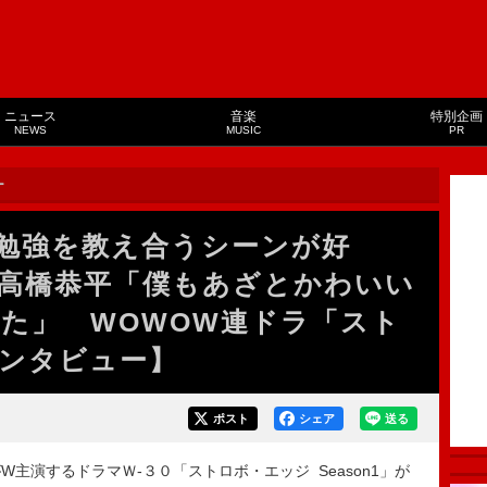
ニュース
音楽
特別企画
NEWS
MUSIC
PR
ー
勉強を教え合うシーンが好
⾼橋恭平「僕もあざとかわいい
た」 WOWOW連ドラ「スト
ンタビュー】
ポスト
シェア
送る
演するドラマＷ-３０「ストロボ・エッジ Season1」が