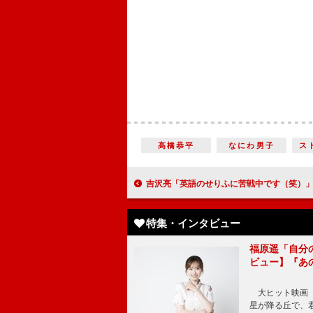
⾼橋恭平
なにわ男⼦
ス
吉沢亮「英語のせりふに苦戦中です（笑）」主人公夫婦と関係を深める英語教師・錦織友一役で出演 連続テレビ小説「ばけばけ
特集・インタビュー
福原遥「自分
ビュー】『あ
大ヒット映画『
星が降る丘で、