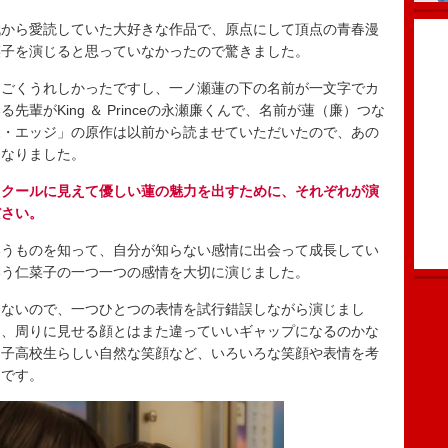
代から愛読していた大好きな作品で、原点にして頂点の青春漫
菜子を演じると思っていなかったので驚きました。
すごくうれしかったですし、一ノ瀬蓮の下の名前が一文字でカ
輩がKing ＆ Princeの永瀬廉くんで、名前が蓮（廉）つな
ボ・エッジ」の原作は以前から読ませていただいたので、あの
になりました。
、クールに見えて優しい蓮の魅力を出すために、それぞれが演
ださい。
いうものを知って、自分が知らない感情に出会って成長してい
いう仁菜子の一つ一つの感情を大切に演じました。
はないので、一つひとつの表情を試行錯誤しながら演じまし
は、周りに見せる顔とはまた違っていいギャップになるのかな
男子高校生らしい自然な笑顔など、いろいろな笑顔や表情を考
たです。