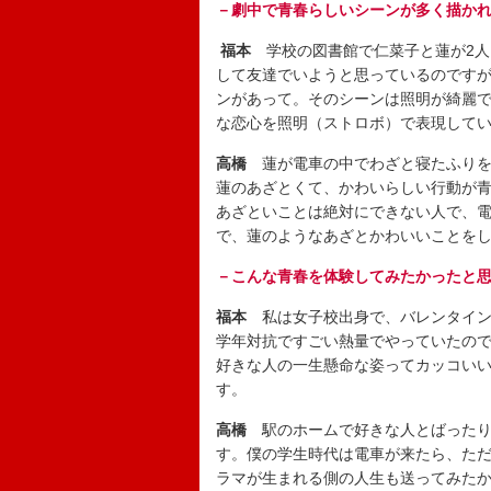
－劇中で青春らしいシーンが多く描かれ
福本
学校の図書館で仁菜子と蓮が2
して友達でいようと思っているのです
ンがあって。そのシーンは照明が綺麗
な恋心を照明（ストロボ）で表現して
高橋
蓮が電車の中でわざと寝たふり
蓮のあざとくて、かわいらしい行動が
あざといことは絶対にできない人で、
で、蓮のようなあざとかわいいことを
－こんな青春を体験してみたかったと
福本
私は女子校出身で、バレンタイ
学年対抗ですごい熱量でやっていたの
好きな人の一生懸命な姿ってカッコい
す。
高橋
駅のホームで好きな人とばった
す。僕の学生時代は電車が来たら、た
ラマが生まれる側の人生も送ってみた