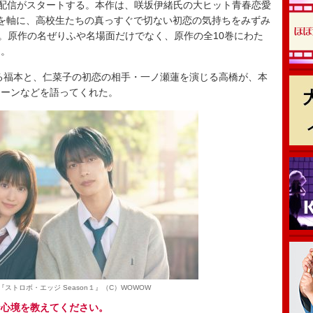
送・配信がスタートする。本作は、咲坂伊緒氏の⼤ヒット⻘春恋愛
を軸に、高校生たちの真っすぐで切ない初恋の気持ちをみずみ
”。原作の名ぜりふや名場面だけでなく、原作の全10巻にわた
く。
福本と、仁菜子の初恋の相手・一ノ瀬蓮を演じる高橋が、本
シーンなどを語ってくれた。
『ストロボ・エッジ Season１』（C）WOWOW
な心境を教えてください。