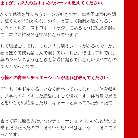
ますが、お2人のおすすめのシーンを教えてください。
人きりで勉強を教え合うシーンが好きです。仁菜子は恋心を隠
が、蓮くんが「分からないの？」と言って距離が近くなるシー
で、タイトルの「ストロボ・エッジ」にあるように初恋の鮮明
いて、本当に神秘的な空間になっています。
をして寝過ごしてしまったように装うシーンがあるのですが、
青春っぽくて僕も楽しんで演じていました。僕はリアルでは、
電車のシーンのようなときも普通に起きて話したいタイプなの
してみたかったです。
思う憧れの青春シチュエーションがあれば教えてください。
ンデーもドキドキすることなく終わっていましたし、体育祭も
で、共学のドキドキした恋愛にすごく憧れます。体育祭で見る
いと思いながら応援したり、キャーッと言ってみたかったで
り会って隣に座るみたいなシチュエーションはいいなと思いま
だ乗るだけだったので、そういう思い出はないな…。そこでド
かったです。