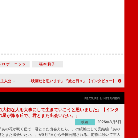
トロボ・エッジ
福本莉⼦
」【インタビュー】
堤真一、三宅唱監督「実はこういうことも奇跡なんじゃないのということを感じさせてくれる映画だと思います」『旅と日々』【インタビュー】
FEATURE & INTERVIEW
の大切な人を大事にして生きていこうと思いました」【インタ
の星が降る丘で、君とまた出会いたい。』
2026年8月6日
映画
あの花が咲く丘で、君とまた出会えたら。』の続編にして完結編『あの
君とまた出会いたい。』が8月7日から全国公開される。前作に続いて主人