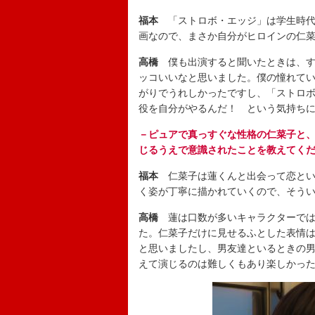
福本
「ストロボ・エッジ」は学生時
画なので、まさか自分がヒロインの仁
高橋
僕も出演すると聞いたときは、
ッコいいなと思いました。僕の憧れている先
がりでうれしかったですし、「ストロ
役を自分がやるんだ！ という気持ち
－ピュアで真っすぐな性格の仁菜子と
じるうえで意識されたことを教えてく
福本
仁菜子は蓮くんと出会って恋と
く姿が丁寧に描かれていくので、そう
高橋
蓮は口数が多いキャラクターで
た。仁菜子だけに見せるふとした表情
と思いましたし、男友達といるときの
えて演じるのは難しくもあり楽しかっ