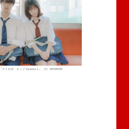
『ストロボ・エッジ Season１』（C）WOWOW