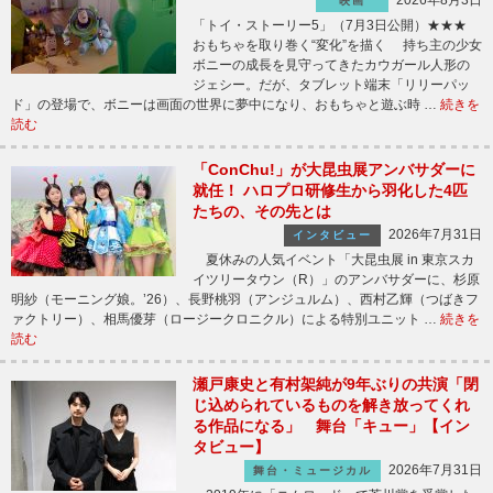
2026年8月3日
映画
「トイ・ストーリー5」（7月3日公開）★★★
おもちゃを取り巻く“変化”を描く 持ち主の少女
ボニーの成長を見守ってきたカウガール人形の
ジェシー。だが、タブレット端末「リリーパッ
ド」の登場で、ボニーは画面の世界に夢中になり、おもちゃと遊ぶ時 …
続きを
読む
「ConChu!」が大昆虫展アンバサダーに
就任！ ハロプロ研修生から羽化した4匹
たちの、その先とは
2026年7月31日
インタビュー
夏休みの人気イベント「大昆虫展 in 東京スカ
イツリータウン（R）」のアンバサダーに、杉原
明紗（モーニング娘。’26）、長野桃羽（アンジュルム）、西村乙輝（つばきフ
ァクトリー）、相馬優芽（ロージークロニクル）による特別ユニット …
続きを
読む
瀬戸康史と有村架純が9年ぶりの共演「閉
じ込められているものを解き放ってくれ
る作品になる」 舞台「キュー」【イン
タビュー】
2026年7月31日
舞台・ミュージカル