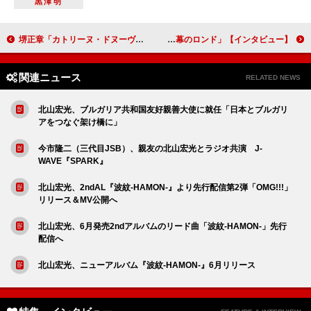
黒澤明
堺正章「カトリーヌ・ドヌーヴさんに毎日プレゼントを」世界的映画スターのハートをつかんだ初共演『SPIRIT WORLD -スピリットワールド-』【インタビュー】
中村ゆり「草なぎ剛さんは包容力があって“人の痛み”が分かる方」 ドラマ「終幕のロンド」【インタビュー】
関連ニュース
RELATED NEWS
北山宏光、ブルガリア共和国友好親善大使に就任「日本とブルガリ
アをつなぐ架け橋に」
今市隆二（三代目JSB）、親友の北山宏光とラジオ共演 J-
WAVE『SPARK』
北山宏光、2ndAL『波紋-HAMON-』より先行配信第2弾「OMG!!!」
リリース＆MV公開へ
北山宏光、6月発売2ndアルバムのリード曲「波紋-HAMON-」先行
配信へ
北山宏光、ニューアルバム『波紋-HAMON-』6月リリース