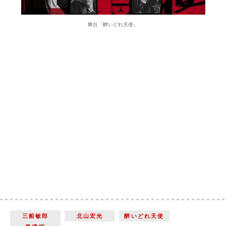
舞台「醉いどれ天使」
三船敏郎
北山宏光
醉いどれ天使