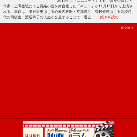
2019年に「ニムロッド」で芥川賞を受賞した
作家・上田岳弘による長編小説を舞台化した「キュー」が11月15日から上演さ
れる。本作は、瀬戸康史演じる心療内科医・立花徹と、有村架純演じる高校時
代の同級生・渡辺恭子の人生が交差することで、過去・ …
続きを読む
more »