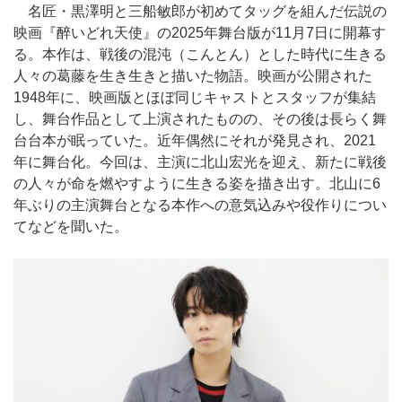
名匠・黒澤明と三船敏郎が初めてタッグを組んだ伝説の
映画『醉いどれ天使』の2025年舞台版が11月7日に開幕す
る。本作は、戦後の混沌（こんとん）とした時代に生きる
人々の葛藤を生き生きと描いた物語。映画が公開された
1948年に、映画版とほぼ同じキャストとスタッフが集結
し、舞台作品として上演されたものの、その後は長らく舞
台台本が眠っていた。近年偶然にそれが発見され、2021
年に舞台化。今回は、主演に北山宏光を迎え、新たに戦後
の人々が命を燃やすように生きる姿を描き出す。北山に6
年ぶりの主演舞台となる本作への意気込みや役作りについ
てなどを聞いた。