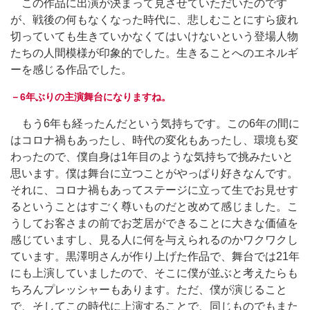
この作品に出演が決まって見させていただいたのです
が、戦後の何もなくなった時代に、悲しむことにすら疲れ
切っていても生きていかなくてはいけないという登場人物
たちの人間模様が印象的でした。生きることへのエネルギ
ーを感じる作品でした。
－6年ぶりの主演舞台になりますね。
もう6年も経ったんだという気持ちです。この6年の間に
はコロナ禍もあったし、時代の変化もあったし、環境も変
わったので、僕自身は1年目のような気持ちで挑みたいと
思います。僕は舞台に立つことがやっぱり好きなんです。
それに、コロナ禍もあってステージに立って生でお見せす
るということはすごく尊いものだと改めて感じました。こ
うしてお客さまの前でお芝居ができることに大きな価値を
感じていますし、見る人に何を与えられるのかワクワクし
ています。黒澤明さんが作り上げた作品で、舞台では21年
にも上演していましたので、そこに僕が並ぶと考えたらも
ちろんプレッシャーもあります。ただ、僕が演じること
で、そしてこの時代に上演することで、同じものでもまた