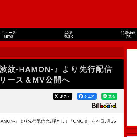
ニュース
音楽
特別企画
NEWS
MUSIC
PR
『波紋-HAMON-』より先行配信
」リリース＆MV公開へ
ポスト
シェア
送る
ON-』より先行配信第2弾として「OMG!!!」を本日5月26