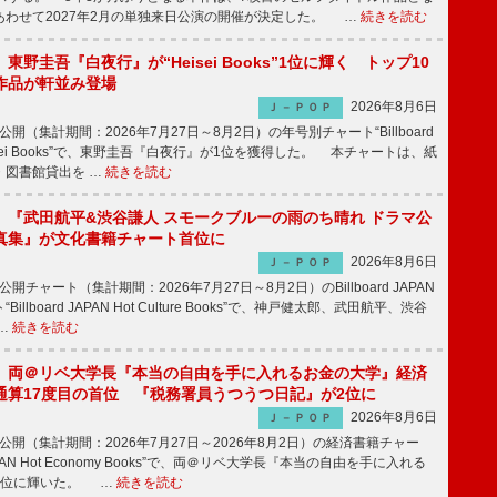
あわせて2027年2月の単独来日公演の開催が決定した。 …
続きを読む
東野圭吾『白夜行』が“Heisei Books”1位に輝く トップ10
作品が軒並み登場
2026年8月6日
Ｊ－ＰＯＰ
公開（集計期間：2026年7月27日～8月2日）の年号別チャート“Billboard
 Heisei Books”で、東野圭吾『白夜行』が1位を獲得した。 本チャートは、紙
・図書館貸出を …
続きを読む
】『武田航平&渋谷謙人 スモークブルーの雨のち晴れ ドラマ公
真集』が文化書籍チャート首位に
2026年8月6日
Ｊ－ＰＯＰ
公開チャート（集計期間：2026年7月27日～8月2日）のBillboard JAPAN
llboard JAPAN Hot Culture Books”で、神戸健太郎、武田航平、渋谷
…
続きを読む
】両＠リベ大学長『本当の自由を手に入れるお金の大学』経済
通算17度目の首位 『税務署員うつうつ日記』が2位に
2026年8月6日
Ｊ－ＰＯＰ
日公開（集計期間：2026年7月27日～2026年8月2日）の経済書籍チャー
d JAPAN Hot Economy Books”で、両＠リベ大学長『本当の自由を手に入れる
1位に輝いた。 …
続きを読む