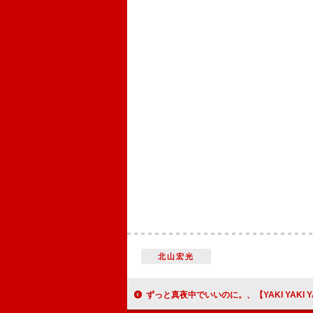
北山宏光
ずっと真夜中でいいのに。、【YAKI YAKI YANKEE TOUR 続「名巧は愚なるが如し」】のオフィ