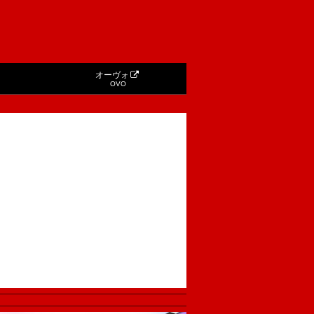
オーヴォ
OVO