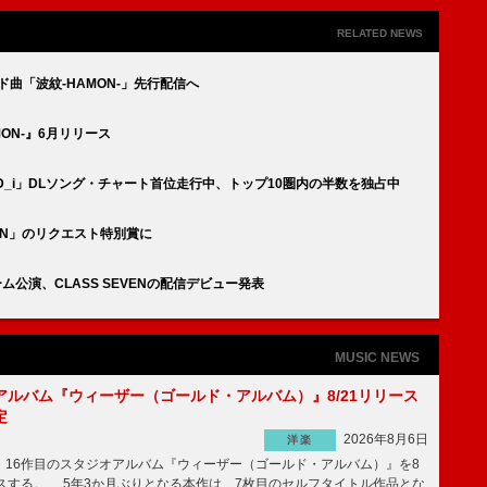
RELATED NEWS
ド曲「波紋-HAMON-」先行配信へ
ON-』6月リリース
OD_i」DLソング・チャート首位走行中、トップ10圏内の半数を独占中
JAPAN」のリクエスト特別賞に
ム公演、CLASS SEVENの配信デビュー発表
MUSIC NEWS
アルバム『ウィーザー（ゴールド・アルバム）』8/21リリース
定
2026年8月6日
洋楽
16作目のスタジオアルバム『ウィーザー（ゴールド・アルバム）』を8
ースする。 5年3か月ぶりとなる本作は、7枚目のセルフタイトル作品とな