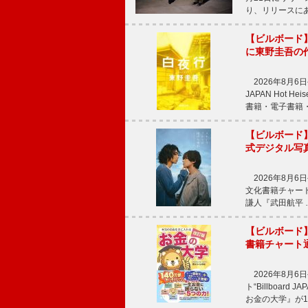
り、リリースに
【ビルボード】
に東野圭吾の
2026年8月6日
JAPAN Hot
書籍・電子書籍
【ビルボード
式デジタル写
2026年8月6日
文化書籍チャート“Bi
謙人『武田航平 
【ビルボード
書籍チャート
2026年8月6
ト“Billboar
お金の大学』が