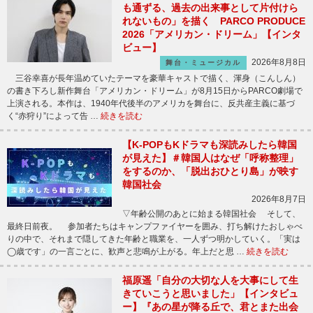
も通ずる、過去の出来事として片付けら
れないもの」を描く PARCO PRODUCE
2026「アメリカン・ドリーム」【インタ
ビュー】
2026年8月8日
舞台・ミュージカル
三谷幸喜が長年温めていたテーマを豪華キャストで描く、渾身（こんしん）
の書き下ろし新作舞台「アメリカン・ドリーム」が8月15日からPARCO劇場で
上演される。本作は、1940年代後半のアメリカを舞台に、反共産主義に基づ
く“赤狩り”によって告 …
続きを読む
【K-POPもKドラマも深読みしたら韓国
が見えた】＃韓国人はなぜ「呼称整理」
をするのか、「脱出おひとり島」が映す
韓国社会
2026年8月7日
▽年齢公開のあとに始まる韓国社会 そして、
最終日前夜。 参加者たちはキャンプファイヤーを囲み、打ち解けたおしゃべ
りの中で、それまで隠してきた年齢と職業を、一人ずつ明かしていく。「実は
◯歳です」の一言ごとに、歓声と悲鳴が上がる。年上だと思 …
続きを読む
福原遥「自分の大切な人を大事にして生
きていこうと思いました」【インタビュ
ー】『あの星が降る丘で、君とまた出会