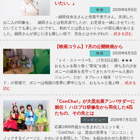
いたい。』
2026年8月6日
映画
－細田佳央太さんと倍賞千恵子さん。共演した
お二人の印象を。 細田さんとは初共演でしたが、お芝居を一緒にさせていた
だいてとても楽しかったですし、初めてとは思えないぐらいの安心感がありま
した。細田さんが演じた涼も難しい役で、百合とはそれぞれの …
続きを読む
【映画コラム】7月の公開映画から
2026年8月3日
映画
「トイ・ストーリー5」（7月3日公開）★★★
おもちゃを取り巻く“変化”を描く 持ち主の少女
ボニーの成長を見守ってきたカウガール人形の
ジェシー。だが、タブレット端末「リリーパッ
ド」の登場で、ボニーは画面の世界に夢中になり、おもちゃと遊ぶ時 …
続きを
読む
「ConChu!」が大昆虫展アンバサダーに
就任！ ハロプロ研修生から羽化した4匹
たちの、その先とは
2026年7月31日
インタビュー
応募1800件超から生まれたユニット名 －
「ConChu!」は、昆虫の世界を「コンコン」と
ノックするイメージと、かわいさを表現した「Chu」を組み合わせた名前だそ