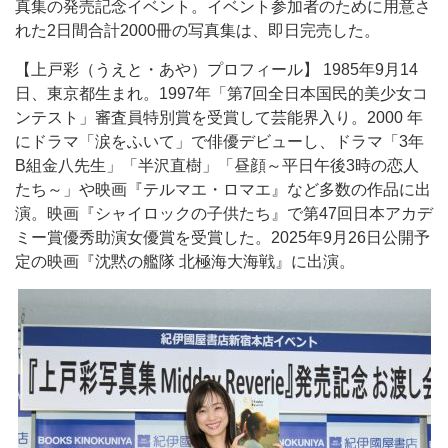
真集の発売記念イベント。イベント参加者のために用意さ
れた2日間合計2000冊の写真集は、即日完売した。
【上戸彩（うえと・あや）プロフィール】 1985年9月14
日、東京都生まれ。1997年「第7回全日本国民的美少女コ
ンテスト」審査員特別賞を受賞して芸能界入り。2000 年
にドラマ「涙をふいて」で俳優デビューし、ドラマ「3年
B組金八先生」「半沢直樹」「昼顔～平日午後3時の恋人
たち～」や映画『テルマエ・ロマエ』など多数の作品に出
演。映画『シャイロックの子供たち』で第47回日本アカデ
ミー賞優秀助演女優賞を受賞した。2025年9月26日公開予
定の映画『沈黙の艦隊 北極海大海戦』に出演。