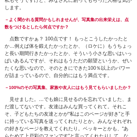
私もそうですけど、みなさんに創ってもらった人格な気が
します。
－よく聞かれる質問かもしれませんが、写真集の出来栄えは、点
数をつけるとしたら何点ですか？
点数ですかぁ？ 100点です！ もっとこうしたかったと
か…例えば体を鍛えたかったとか、（ロケに）もうちょっ
と長い期間行きたかったとか、そういう小さな思いはいっ
ぱいあるんですが、それはもうただの願望というか、ぜい
たくな思いなので。そのときにできた100％以上のパワー
が詰まっているので、自分的にはもう満点です。
－100%のその写真集、家族や友人にはもう見てもらいましたか？
見せました。…でも娘に見せるのを忘れていました、ま
だ渡してないです。友達はみんな買ってくれて。それこ
そ、子どもたちの友達とかが“私はこのページが好き”と手
に持っている写真を送ってくれたりとか。みんなそれぞれ
の好きなページを教えてくれたり。ベッキーとかも、“あ
らためて上戸彩のファンです”と言ってくれたりして。な