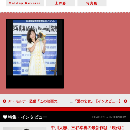
Midday Reverie
上戸彩
写真集
JT・モルナー監督「この映画の実現は厳しいと言われた時に、『羅生門』を見れば分かると言いました」『ストレンジ・ダーリン』【インタビュー】
安田章大「体験したことのない違和感を持ち帰ってくれたら」 アングラ演劇の旗手・唐十郎作品に関西弁で挑む『アリババ』『愛の乞食』【インタビュー】
特集・インタビュー
FEATURE & INTERVIEW
中川大志、三谷幸喜の最新作は「現代に