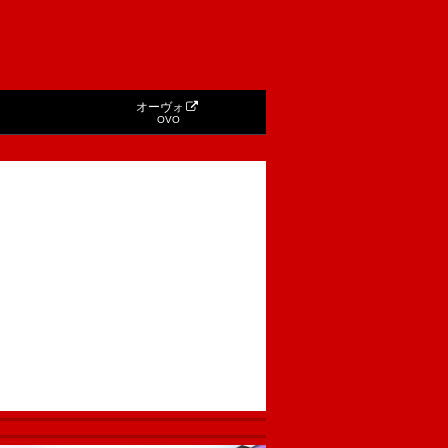
オーヴォ
OVO