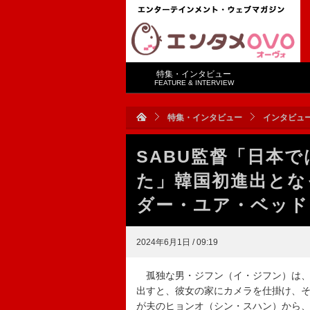
特集・インタビュー
FEATURE & INTERVIEW
特集・インタビュー
インタビュ
SABU監督「日本
た」韓国初進出とな
ダー・ユア・ベッド
2024年6月1日 / 09:19
孤独な男・ジフン（イ・ジフン）は、
出すと、彼女の家にカメラを仕掛け、そ
が夫のヒョンオ（シン・スハン）から、