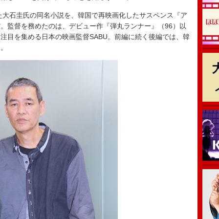
た大石圭氏の同名小説を、韓国で再映画化したサスペンス『ア
。監督を務めたのは、デビュー作『弾丸ランナー』（96）以
注目を集める日本の映画監督SABU。前編に続く後編では、韓
た。