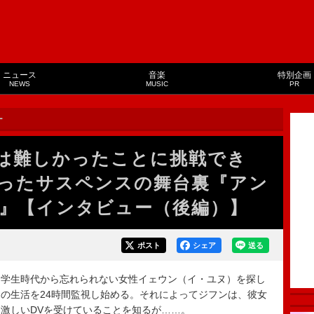
ニュース
音楽
特別企画
NEWS
MUSIC
PR
ー
では難しかったことに挑戦でき
ったサスペンスの舞台裏『アン
』【インタビュー（後編）】
ポスト
シェア
送る
学生時代から忘れられない女性イェウン（イ・ユヌ）を探し
の生活を24時間監視し始める。それによってジフンは、彼女
激しいDVを受けていることを知るが……。