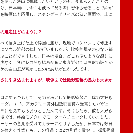
を使った演出に挑戦したいというのも、今回考えたことの一
なり、日本画には余白を使って見る者に想像させることで絵が
れを映画にも応用し、スタンダードサイズの狭い画面で、上に
地の選定はどのように？
べて描き上げた上で韓国に渡り、現地でロケハンして修正す
主にソウル近郊の仁川で行いましたが、比較的規制の少ない都
選ぶことができました。日本の場合、どこも似たような感じに
が少なく、逆に魅力的な場所が多い東京近郊では撮影の許可が
ロケの自由度が高かったのはありがたかったです。
しさに引き込まれますが、映像面では撮影監督の協力も大きか
ロにするつもりで、その参考として撮影監督に、僕の大好き
ーダ』（13、アカデミー賞外国語映画賞を受賞したパヴェ
映画）を見てもらおうとしたんです。そうしたら、彼も大好き
現場では、終始モノクロでモニターをチェックしていました。
ューサーの意見を受けてカラーになりましたが、日本では数日
を整える作業）も、この作品では2カ月近く費やし、撮影監督