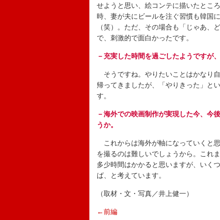
せようと思い、絵コンテに描いたとこ
時、妻が夫にビールを注ぐ習慣も韓国
（笑）。ただ、その場合も「じゃあ、
で、刺激的で面白かったです。
－充実した時間を過ごしたようですが
そうですね。やりたいことはかなり自
帰ってきましたが、「やりきった」と
す。
－海外での映画制作が実現した今、今
うか。
これからは海外が軸になっていくと思
を撮るのは難しいでしょうから。これ
多少時間はかかると思いますが、いく
ば、と考えています。
（取材・文・写真／井上健一）
←前編